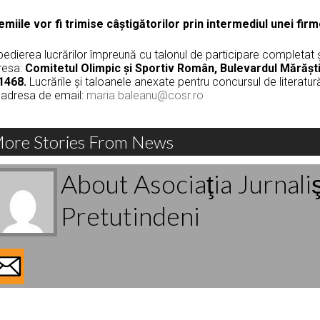
emiile vor fi trimise câștigătorilor prin intermediul unei firm
edierea lucrărilor împreună cu talonul de participare completat și 
resa:
Comitetul Olimpic și Sportiv Român, Bulevardul Mărăști,
1468.
Lucrările și taloanele anexate pentru concursul de literatură
 adresa de email:
maria.baleanu@cosr.ro
ore Stories From News
About Asociaţia Jurnali
Pretutindeni