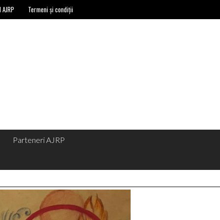
l AJRP
Termeni și condiții
Parteneri AJRP