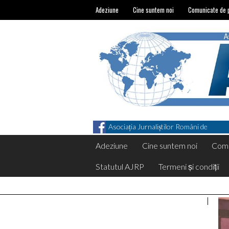
Adeziune
Cine suntem noi
Comunicate de 
Asociația Jurnaliștilor Români de
Pretutindeni on Facebook
Adeziune
Cine suntem noi
Comu
Statutul AJRP
Termeni și condiții