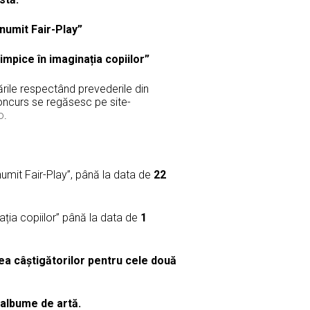
 numit Fair-Play”
impice în imaginația copiilor”
rările respectând prevederile din
oncurs se regăsesc pe site-
o
.
numit Fair-Play”, până la data de
22
ția copiilor” până la data de
1
rea câștigătorilor pentru cele două
 albume de artă.