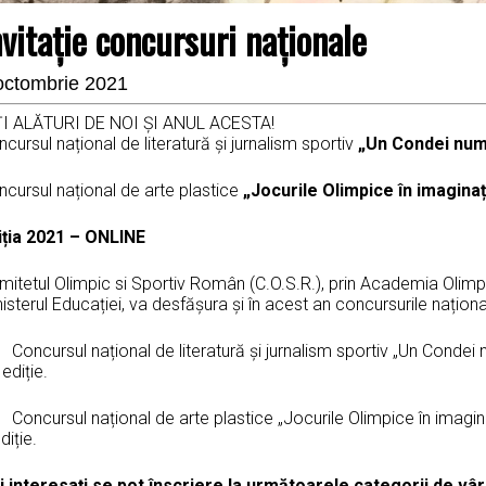
nvitație concursuri naționale
octombrie 2021
ȚI ALĂTURI DE NOI ȘI ANUL ACESTA!
cursul național de literatură și jurnalism sportiv
„Un Condei numi
cursul național de arte plastice
„Jocurile Olimpice în imaginaț
iția 2021 – ONLINE
mitetul Olimpic si Sportiv Român (C.O.S.R.), prin Academia Olimp
isterul Educației, va desfășura și în acest an concursurile naționa
oncursul național de literatură și jurnalism sportiv „Un Condei n
ediție.
oncursul național de arte plastice „Jocurile Olimpice în imagina
diție.
i interesați se pot înscriere la următoarele categorii de vâr