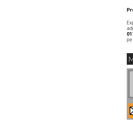
Pr
Exp
ad
01
pe
M