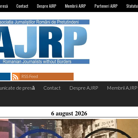
presă
Contact
Despre AJRP
Membrii AJRP
Parteneri AJRP
Statutu
RSS Feed
nicate de presă
Contact
Despre AJRP
Membrii AJRP
6 august 2026