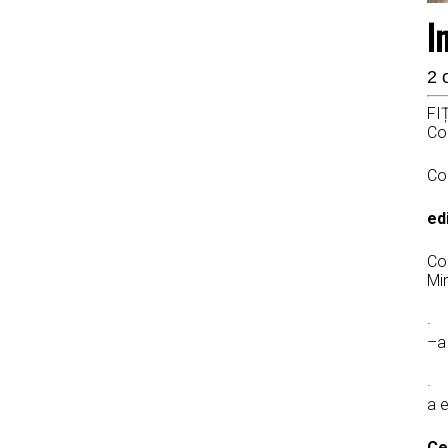
I
2 
FI
Con
Con
ed
Co
Min
· C
–a 
· C
a e
Ce