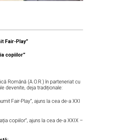
t Fair-Play”
ia copiilor”
ică Română (A.O.R.) în parteneriat cu
le devenite, deja tradiționale:
umit Fair-Play”, ajuns la cea de-a XXI
ția copiilor”, ajuns la cea de-a XXIX –
stă: