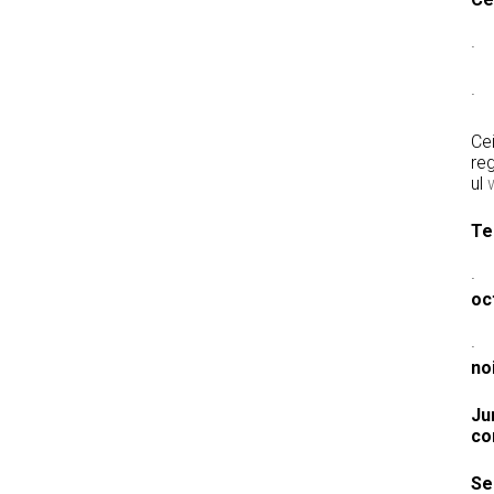
Cei
re
ul
Te
· C
oc
· C
no
Ju
co
Se