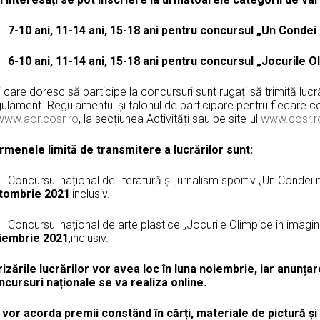
·
7-10 ani, 11-14 ani, 15-18 ani pentru concursul „Un Condei
·
6-10 ani, 11-14 ani, 15-18 ani pentru concursul „Jocurile Ol
 care doresc să participe la concursuri sunt rugați să trimită luc
gulament. Regulamentul și talonul de participare pentru fiecare c
www.aor.cosr.ro
, la secțiunea Activități sau pe site-ul
www.cosr.r
rmenele limită de transmitere a lucrărilor sunt:
oncursul național de literatură și jurnalism sportiv „Un Condei 
tombrie 2021
,inclusiv.
oncursul național de arte plastice „Jocurile Olimpice în imagina
iembrie 2021
,inclusiv.
rizările lucrărilor vor avea loc în luna noiembrie, iar anunța
ncursuri naționale se va realiza online.
 vor acorda premii constând în cărți, materiale de pictură și