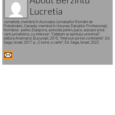
Lucretia
Jurnalistă, membră în Asociația Jurnaliștilor Români de
Pretutindeni, Canada, membră în Uniunea Ziariștilor Profesioniști,
România - pentru Diaspora, activistă pentru pace, autoare a trei
cărți jurnalistice, cu interviuri: ”Cetățeni ai spiritului universal”,
editura Anamarol, București, 2010, ”Interviuri pe trei continente”, Ed.
Saga, Israel, 2017 și ,,O lume, o carte”, Ed. Saga, Israel, 2022