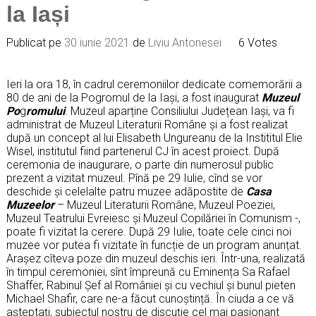
la Iași
Publicat pe
30 iunie 2021
de
Liviu Antonesei
6 Votes
Ieri la ora 18, în cadrul ceremoniilor dedicate comemorării a
80 de ani de la Pogromul de la Iași, a fost inaugurat
Muzeul
Po
g
romului
. Muzeul aparține Consiliului Județean Iași, va fi
administrat de Muzeul Literaturii Române și a fost realizat
după un concept al lui Elisabeth Ungureanu de la Instititul Elie
Wisel, institutul fiind partenerul CJ în acest proiect. După
ceremonia de inaugurare, o parte din numerosul public
prezent a vizitat muzeul. Pînă pe 29 Iulie, cînd se vor
deschide și celelalte patru muzee adăpostite de
Casa
Muzeelor
– Muzeul Literaturii Române, Muzeul Poeziei,
Muzeul Teatrului Evreiesc și Muzeul Copilăriei în Comunism -,
poate fi vizitat la cerere. După 29 Iulie, toate cele cinci noi
muzee vor putea fi vizitate în funcție de un program anunțat.
Arașez cîteva poze din muzeul deschis ieri. Într-una, realizată
în timpul ceremoniei, sînt împreună cu Eminența Sa Rafael
Shaffer, Rabinul Șef al României și cu vechiul și bunul pieten
Michael Shafir, care ne-a făcut cunoștință. În ciuda a ce vă
așteptați, subiectul nostru de discuție cel mai pasionant