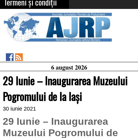
Termeni și condiții
Asociația
RSS
6 august 2026
Feed
Jurnaliștilor
Români
29 Iunie – Inaugurarea Muzeului
de
Pretutindeni
on
Pogromului de la Iași
Facebook
30 iunie 2021
29 Iunie – Inaugurarea
Muzeului Pogromului de