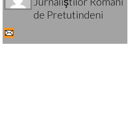
Jurnaliştilor Români
de Pretutindeni