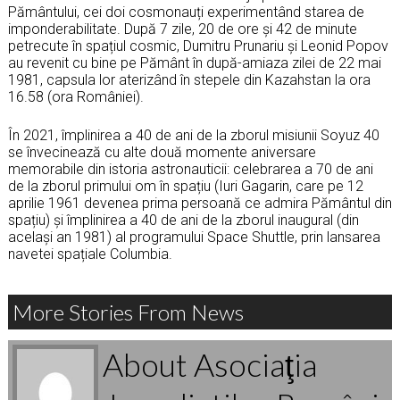
Pământului, cei doi cosmonauți experimentând starea de
imponderabilitate. După 7 zile, 20 de ore și 42 de minute
petrecute în spațiul cosmic, Dumitru Prunariu și Leonid Popov
au revenit cu bine pe Pământ în după-amiaza zilei de 22 mai
1981, capsula lor aterizând în stepele din Kazahstan la ora
16.58 (ora României).
În 2021, împlinirea a 40 de ani de la zborul misiunii Soyuz 40
se învecinează cu alte două momente aniversare
memorabile din istoria astronauticii: celebrarea a 70 de ani
de la zborul primului om în spațiu (Iuri Gagarin, care pe 12
aprilie 1961 devenea prima persoană ce admira Pământul din
spațiu) și împlinirea a 40 de ani de la zborul inaugural (din
același an 1981) al programului Space Shuttle, prin lansarea
navetei spațiale Columbia.
More Stories From News
About Asociaţia