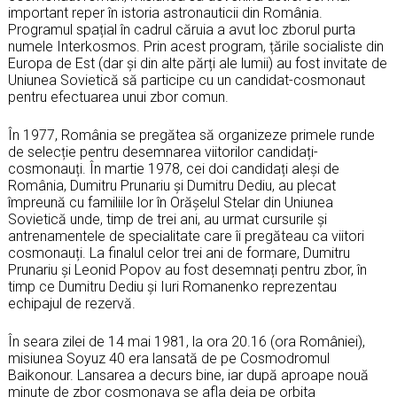
important reper în istoria astronauticii din România.
Programul spațial în cadrul căruia a avut loc zborul purta
numele Interkosmos. Prin acest program, țările socialiste din
Europa de Est (dar și din alte părți ale lumii) au fost invitate de
Uniunea Sovietică să participe cu un candidat-cosmonaut
pentru efectuarea unui zbor comun.
În 1977, România se pregătea să organizeze primele runde
de selecție pentru desemnarea viitorilor candidați-
cosmonauți. În martie 1978, cei doi candidați aleși de
România, Dumitru Prunariu și Dumitru Dediu, au plecat
împreună cu familiile lor în Orășelul Stelar din Uniunea
Sovietică unde, timp de trei ani, au urmat cursurile și
antrenamentele de specialitate care îi pregăteau ca viitori
cosmonauți. La finalul celor trei ani de formare, Dumitru
Prunariu și Leonid Popov au fost desemnați pentru zbor, în
timp ce Dumitru Dediu și Iuri Romanenko reprezentau
echipajul de rezervă.
În seara zilei de 14 mai 1981, la ora 20.16 (ora României),
misiunea Soyuz 40 era lansată de pe Cosmodromul
Baikonour. Lansarea a decurs bine, iar după aproape nouă
minute de zbor cosmonava se afla deja pe orbita