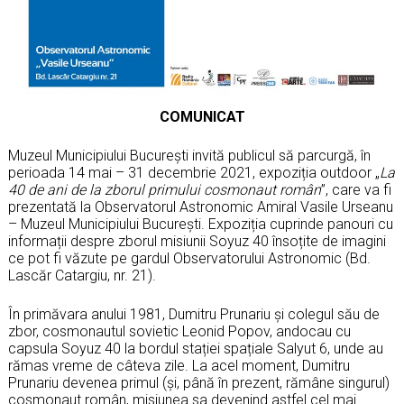
COMUNICAT
Muzeul Municipiului București invită publicul să parcurgă, în
perioada 14 mai – 31 decembrie 2021, expoziția outdoor „
La
40 de ani de la zborul primului cosmonaut român
”, care va fi
prezentată la Observatorul Astronomic Amiral Vasile Urseanu
– Muzeul Municipiului București. Expoziția cuprinde panouri cu
informații despre zborul misiunii Soyuz 40 însoțite de imagini
ce pot fi văzute pe gardul Observatorului Astronomic (Bd.
Lascăr Catargiu, nr. 21).
În primăvara anului 1981, Dumitru Prunariu și colegul său de
zbor, cosmonautul sovietic Leonid Popov, andocau cu
capsula Soyuz 40 la bordul stației spațiale Salyut 6, unde au
rămas vreme de câteva zile. La acel moment, Dumitru
Prunariu devenea primul (și, până în prezent, rămâne singurul)
cosmonaut român, misiunea sa devenind astfel cel mai