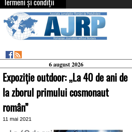
Termeni și condiții
Asociația
RSS
6 august 2026
Feed
Jurnaliștilor
Români
Expoziție outdoor: „La 40 de ani de
de
Pretutindeni
on
la zborul primului cosmonaut
Facebook
român”
11 mai 2021