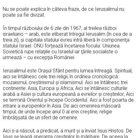
Nu se poate explica în câteva fraze, de ce Ierusalimul nu
poate sa fie divizat.
În timpul războiului de 6 zile din 1967, al treilea război
israeliano – arab, este eliberat întregul Ierusalim (în cea de a
treia zi), şi capitala statului evreu intră liberă în componenţa
statului Israel. ONU forţează încetarea focului. Uniunea
Sovietică rupe relaţiile cu Israelul iar ţările socialiste o
urmează – cu excepţia României.
Ierusalimul este Oraşul Sfânt pentru lumea întreagă. Spiritual,
aici se întâlnesc cele trei religii, în ordinea cronologică:
mozaismul, creştinismul şi islamismul. Aici se întâlnesc trei
continente: Asia, Europa şi Africa; Aici se întâlnesc culturile:
arabă a Asiei şi cultura europeană a evreilor şi creştinilor; Aici
se termină Orientul şi începe Occidentul. Aici a fost poarta de
intrare a europenilor în Asia. De aici omenirea măsoară
timpul, de unde începe anul 0 al erei creştine, religie
îmbrăţişată de un sfert de omenire.
Aici s-a născut, a predicat, a murit şi a înviat Iisus Hristos. De
Iisus se leagă speranţa creştinilor în mântuire. De aceea la