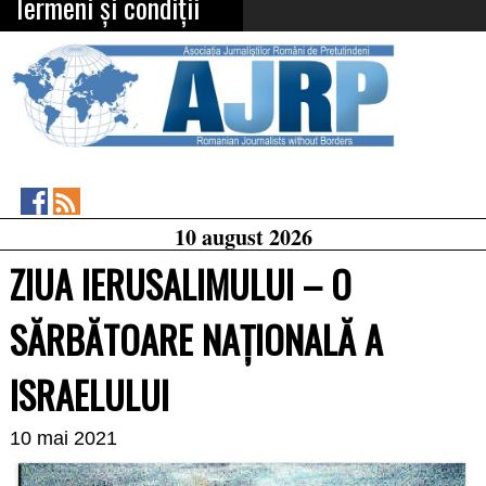
Termeni și condiții
Asociația
RSS
10 august 2026
Feed
Jurnaliștilor
Români
ZIUA IERUSALIMULUI – O
de
Pretutindeni
on
SĂRBĂTOARE NAȚIONALĂ A
Facebook
ISRAELULUI
10 mai 2021