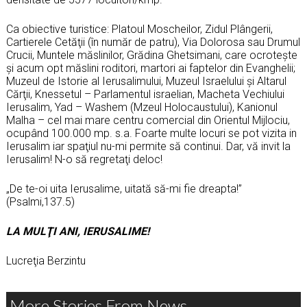
Ca obiective turistice: Platoul Moscheilor, Zidul Plângerii,
Cartierele Cetăţii (în număr de patru), Via Dolorosa sau Drumul
Crucii, Muntele măslinilor, Grădina Ghetsimani, care ocroteşte
şi acum opt măslini roditori, martori ai faptelor din Evanghelii;
Muzeul de Istorie al Ierusalimului, Muzeul Israelului şi Altarul
Cărţii, Knessetul – Parlamentul israelian, Macheta Vechiului
Ierusalim, Yad – Washem (Mzeul Holocaustului), Kanionul
Malha – cel mai mare centru comercial din Orientul Mijlociu,
ocupând 100.000 mp. s.a. Foarte multe locuri se pot vizita in
Ierusalim iar spaţiul nu-mi permite să continui. Dar, vă invit la
Ierusalim! N-o să regretaţi deloc!
„De te-oi uita Ierusalime, uitată să-mi fie dreapta!”
(Psalmi,137.5)
LA MULŢI ANI, IERUSALIME!
Lucreţia Berzintu
More Stories From News