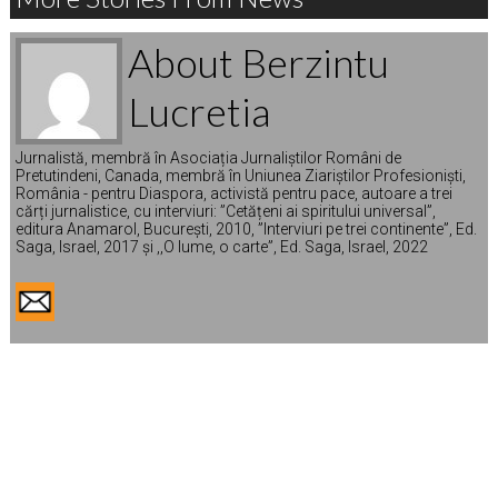
About Berzintu
Lucretia
Jurnalistă, membră în Asociația Jurnaliștilor Români de
Pretutindeni, Canada, membră în Uniunea Ziariștilor Profesioniști,
România - pentru Diaspora, activistă pentru pace, autoare a trei
cărți jurnalistice, cu interviuri: ”Cetățeni ai spiritului universal”,
editura Anamarol, București, 2010, ”Interviuri pe trei continente”, Ed.
Saga, Israel, 2017 și ,,O lume, o carte”, Ed. Saga, Israel, 2022