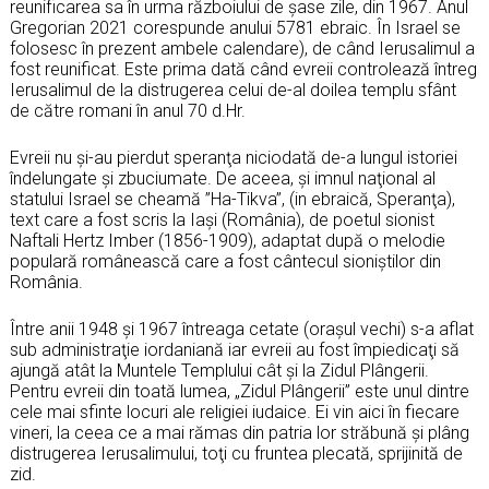
reunificarea sa în urma războiului de șase zile, din 1967. Anul
Gregorian 2021 corespunde anului 5781 ebraic. În Israel se
folosesc în prezent ambele calendare), de când Ierusalimul a
fost reunificat. Este prima dată când evreii controlează întreg
Ierusalimul de la distrugerea celui de-al doilea templu sfânt
de către romani în anul 70 d.Hr.
Evreii nu şi-au pierdut speranţa niciodată de-a lungul istoriei
îndelungate şi zbuciumate. De aceea, şi imnul naţional al
statului Israel se cheamă ”Ha-Tikva”, (in ebraică, Speranţa),
text care a fost scris la Iaşi (România), de poetul sionist
Naftali Hertz Imber (1856-1909), adaptat după o melodie
populară românească care a fost cântecul sioniştilor din
România.
Între anii 1948 şi 1967 întreaga cetate (oraşul vechi) s-a aflat
sub administraţie iordaniană iar evreii au fost împiedicaţi să
ajungă atât la Muntele Templului cât şi la Zidul Plângerii.
Pentru evreii din toată lumea, „Zidul Plângerii” este unul dintre
cele mai sfinte locuri ale religiei iudaice. Ei vin aici în fiecare
vineri, la ceea ce a mai rămas din patria lor străbună şi plâng
distrugerea Ierusalimului, toţi cu fruntea plecată, sprijinită de
zid.