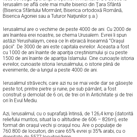
Ierusalim se află cele mai multe biserici din Ţara Sfântă
(Biserica Sfântului Mormânt, Biserica ortodoxă Română,
Biserica Agoniei sau a Tuturor Naţiunilor ş.a.)
Ierusalimul are o vechime de peste 4000 de ani. Cu 2000 de
ani înaintea erei noastre, se chema Urusalem. Evreii îi spun
astăzi Yerushalaym, ceea ce în ebraică înseamnă ”Oraşul
păcii”. De 3000 de ani este capitala evreilor. Aceasta a fost
cu 1000 de ani înainte de apariţia creştinismului şi cu peste
1500 de ani înainte de apariţia Islamului. Cine cunoaşte istoria
evreilor, cunoaste istoria Ierusalimului, o istorie plină de
evenimente, de-a lungul a peste 4000 de ani.
Ierusalimul străvechi, care azi nu se mai vede dar se găseşte
peste tot, printre pietre şi ruine, pe sub pământ, a fost
construit şi demolat de 6 ori, de trei ori în Antichitate şi de trei
ori în Evul Mediu.
Azi, Ierusalimul, cu o suprafaţă întinsă, de 126,4 kmp (datorită
reliefului muntos, situat la o altitudine de 606 – 826m), este
format din oraşul vechi şi oraşul nou. Are o populaţie de
760.800 de locuitori, din care 65% evrei şi 35% arabi, cu o
densitate de 5577 locuitori/kmp.