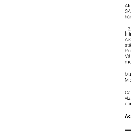
Ate
SAR
hăr
Înt
AST
stâ
Pol
Vâl
mo
Muz
Mic
Cel
viz
car
Ac