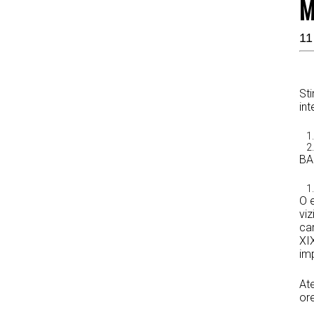
M
11
Sti
int
BA
O 
viz
car
XIX
imp
Ate
ore