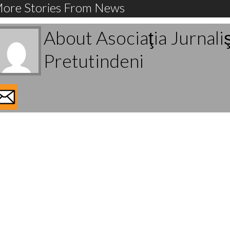
ore Stories From News
About Asociaţia Jurnali
Pretutindeni