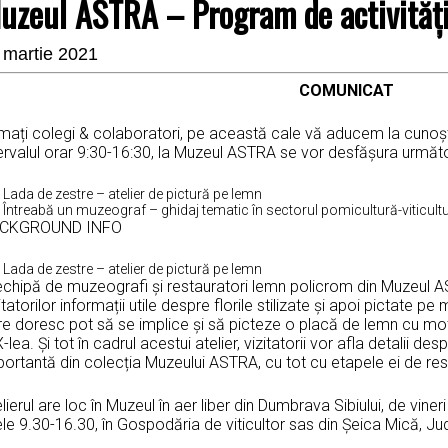
uzeul ASTRA – Program de activităț
 martie 2021
COMUNICAT
mați colegi & colaboratori, pe această cale vă aducem la cunoști
ervalul orar 9:30-16:30, la Muzeul ASTRA se vor desfășura următoa
Lada de zestre – atelier de pictură pe lemn
Întreabă un muzeograf – ghidaj tematic în sectorul pomicultură-viticult
CKGROUND INFO
Lada de zestre – atelier de pictură pe lemn
echipă de muzeografi și restauratori lemn policrom din Muzeul 
itatorilor informații utile despre florile stilizate și apoi pictate pe 
e doresc pot să se implice și să picteze o placă de lemn cu moti
-lea. Și tot în cadrul acestui atelier, vizitatorii vor afla detalii d
ortantă din colecția Muzeului ASTRA, cu tot cu etapele ei de res
lierul are loc în Muzeul în aer liber din Dumbrava Sibiului, de vine
le 9.30-16.30, în Gospodăria de viticultor sas din Șeica Mică, Jud