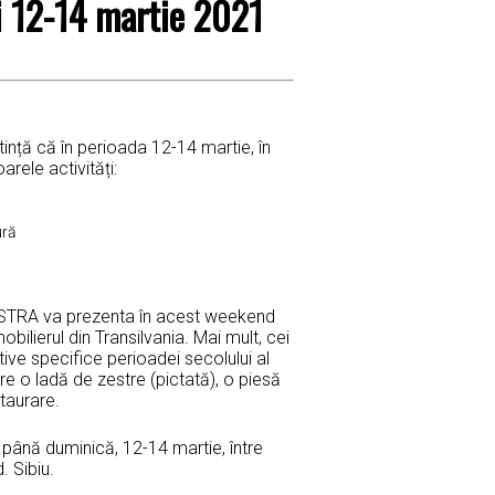
i 12-14 martie 2021
nță că în perioada 12-14 martie, în
rele activități:
ură
ASTRA va prezenta în acest weekend
mobilierul din Transilvania. Mai mult, cei
ve specifice perioadei secolului al
espre o ladă de zestre (pictată), o piesă
taurare.
ri până duminică, 12-14 martie, între
. Sibiu.