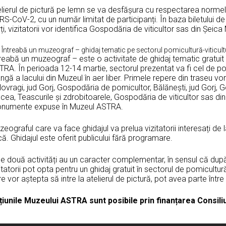
lierul de pictură pe lemn se va desfășura cu respectarea normelor
S-CoV-2, cu un număr limitat de participanți. În baza biletului de 
ți, vizitatorii vor identifica Gospodăria de viticultor sas din Șeica
Întreabă un muzeograf – ghidaj tematic pe sectorul pomicultură-viticul
reabă un muzeograf – este o activitate de ghidaj tematic gratuit
RA. În perioada 12-14 martie, sectorul prezentat va fi cel de pom
ngă a lacului din Muzeul în aer liber. Primele repere din traseu vo
ovragi, jud Gorj, Gospodăria de pomicultor, Bălănești, jud Gorj, 
cea, Teascurile și zdrobitoarele, Gospodăria de viticultor sas din 
numente expuse în Muzeul ASTRA.
eograful care va face ghidajul va prelua vizitatorii interesați de 
ă. Ghidajul este oferit publicului fără programare.
e două activități au un caracter complementar, în sensul că după c
itatorii pot opta pentru un ghidaj gratuit în sectorul de pomicultur
e vor aștepta să intre la atelierul de pictură, pot avea parte într
țiunile Muzeului ASTRA sunt posibile prin finanțarea Consiliu