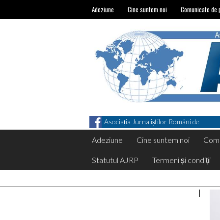
Adeziune
Cine suntem noi
Comunicate de 
Asociația Jurnaliștilor Români de
Pretutindeni on Facebook
Adeziune
Cine suntem noi
Comu
Statutul AJRP
Termeni și condiții