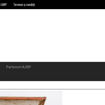
l AJRP
Termeni și condiții
Parteneri AJRP