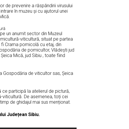
 de prevenire a răspândirii virusului
intrare în muzeu și cu ajutorul unei
 Mică.
tură
 pe un anumit sector din Muzeul
icultură-viticultură, situat pe partea
r fi Crama pomicolă cu etaj, din
Gospodăria de pomicultor, Vlădești jud
Șeica Mică, jud Sibiu , toate fiind
la Gospodăria de viticultor sas, Șeica
e participă la atelierul de pictură,
ă-viticultură. De asemenea, toți cei
e timp de ghidajul mai sus menționat.
lui Județean Sibiu.