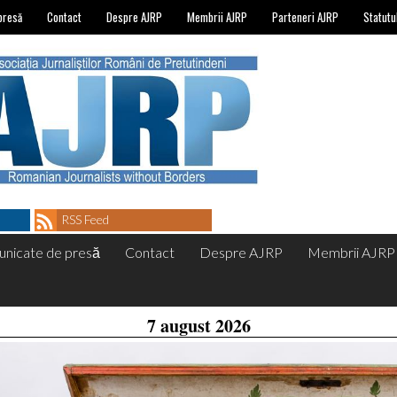
presă
Contact
Despre AJRP
Membrii AJRP
Parteneri AJRP
Statutu
RSS Feed
nicate de presă
Contact
Despre AJRP
Membrii AJRP
7 august 2026