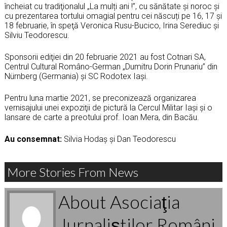
încheiat cu tradiţionalul „La mulți ani !”, cu sănătate și noroc şi
cu prezentarea tortului omagial pentru cei născuți pe 16, 17 și
18 februarie, în speţă Veronica Rusu-Bucico, Irina Serediuc şi
Silviu Teodorescu.
Sponsorii ediţiei din 20 februarie 2021 au fost Cotnari SA,
Centrul Cultural Româno-German „Dumitru Dorin Prunariu” din
Nürnberg (Germania) şi SC Rodotex Iaşi.
Pentru luna martie 2021, se preconizează organizarea
vernisajului unei expoziţii de pictură la Cercul Militar Iaşi şi o
lansare de carte a preotului prof. Ioan Mera, din Bacău.
Au consemnat:
Silvia Hodaș şi Dan Teodorescu
More Stories From News
About Asociaţia
Jurnaliştilor Români