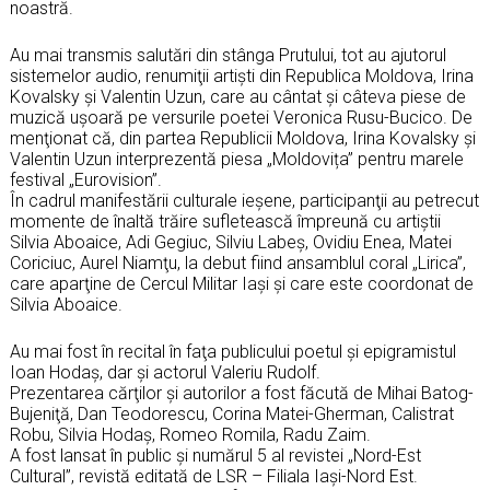
noastră.
Au mai transmis salutări din stânga Prutului, tot au ajutorul
sistemelor audio, renumiţii artişti din Republica Moldova, Irina
Kovalsky şi Valentin Uzun, care au cântat şi câteva piese de
muzică uşoară pe versurile poetei Veronica Rusu-Bucico. De
menţionat că, din partea Republicii Moldova, Irina Kovalsky şi
Valentin Uzun interprezentă piesa „Moldovița” pentru marele
festival „Eurovision”.
În cadrul manifestării culturale ieşene, participanţii au petrecut
momente de înaltă trăire sufletească împreună cu artiștii
Silvia Aboaice, Adi Gegiuc, Silviu Labeş, Ovidiu Enea, Matei
Coriciuc, Aurel Niamţu, la debut fiind ansamblul coral „Lirica”,
care aparţine de Cercul Militar Iaşi şi care este coordonat de
Silvia Aboaice.
Au mai fost în recital în faţa publicului poetul şi epigramistul
Ioan Hodaş, dar şi actorul Valeriu Rudolf.
Prezentarea cărţilor şi autorilor a fost făcută de Mihai Batog-
Bujeniţă, Dan Teodorescu, Corina Matei-Gherman, Calistrat
Robu, Silvia Hodaş, Romeo Romila, Radu Zaim.
A fost lansat în public şi numărul 5 al revistei „Nord-Est
Cultural”, revistă editată de LSR – Filiala Iaşi-Nord Est.