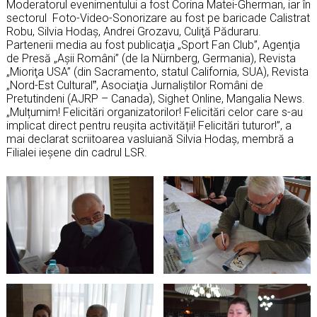
Moderatorul evenimentului a fost Corina Matei-Gherman, iar în
sectorul Foto-Video-Sonorizare au fost pe baricade Calistrat
Robu, Silvia Hodaş, Andrei Grozavu, Culiţă Păduraru.
Partenerii media au fost publicaţia „Sport Fan Club”, Agenţia
de Presă „Aşii Români” (de la Nürnberg, Germania), Revista
„Mioriţa USA” (din Sacramento, statul California, SUA), Revista
„Nord-Est Culturalˮ, Asociaţia Jurnaliştilor Români de
Pretutindeni (AJRP – Canada), Sighet Online, Mangalia News.
„Mulțumim! Felicitări organizatorilor! Felicitări celor care s-au
implicat direct pentru reușita activității! Felicitări tuturor!”, a
mai declarat scriitoarea vasluiană Silvia Hodaş, membră a
Filialei ieşene din cadrul LSR.