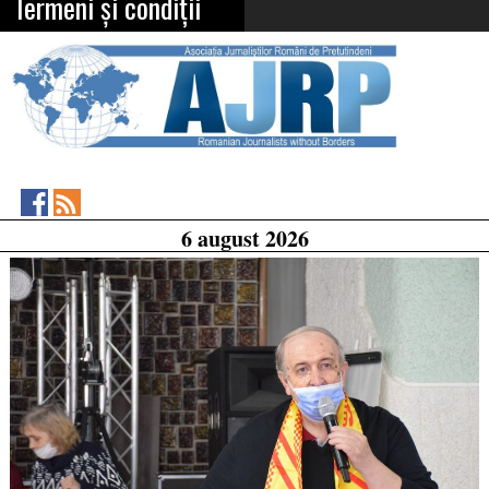
Termeni și condiții
Asociația
RSS
6 august 2026
Feed
Jurnaliștilor
Români
de
Pretutindeni
on
Facebook