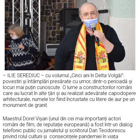
– ILIE SEREDIUC – cu volumul „Cinci ani în Delta Volgăi”:
povestiri și întâmplări presărate cu umor, dintr-o perioadă și
locuri mai puțin cunoscute. O lume a constructorilor români
care au lucrat în alte țări și au realizat adevărate capodopere
arhitecturale, numele lor fiind încrustate cu litere de aur pe un
monument de granit.
Maestrul Dorel Vișan (unul din cei mai importanți actori
români de film, de reputație europeană) a fost într-un dialog
telefonic public cu jurnalistul şi scriitorul Dan Teodorescu
privind rolul culturii și consecințele pandemiei în viața