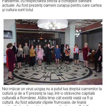
Pandemie, cu respectarea strictă a condiţiilor sanitare
actuale. Au fost prezenţi oameni curajoși pentru care cartea
și cultura sunt totul.
Nici măcar un virus ucigaș nu a putut lua dreptul oamenilor la
cultură şi de a fi prezenţi la Iaşi, într-o străveche capitală
culturală a României. Atâta timp cât există viață va fi și
cultură. Au fost adunate clipele frumoase, de hrană