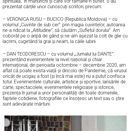
spirituală, în mănunchi și care vor rămâne-n suflet. S-au
prezentat cărțile unor cunoscuți scriitori, precum:
– VERONICA RUSU – BUCICO (Republica Moldova) – cu
volumul „Cuvinte de sub cer”: prin magia cuvintelor, autoarea
ne-a ridicat la „Altitudine”, să căutăm „Sufletul dorului”. Am
coborât pe o aripă de gând și ne-am așezat la colț de glie cu
lacrimi, cugetând la grai și neam, la căile iubirii.
– DAN TEODORESCU – cu volumul „Jurnalul lui DANTE”:
prezentând evenimentele la nivel național și chiar
internațional, din perioada octombrie – decembrie 2020, am
aflat că poate exista viață și dincolo de Pandemie, că virusul
oricât de ucigaș a fost (și încă mai este) nu a putut confisca
totul. Evenimentele culturale, artistice și sportive, lansările de
carte, spectacolele, evenimentele religioase şi istorice,
prezența în jurnal a unor personalități din toate domeniile,
faptele cotidiene, fotografiile ce însoțesc un text sau o știre
sunt adevărate mărturii.