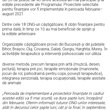
edițiile precedente ale Programului. Proiectele selectate
pentru finanțare vor fi implementate în perioada februarie–
august 2021.
Dintre cele 18 ONG-uri câștigătoare, 8 obțin finanțare pentru
prima dată, în timp ce 10 au mai beneficiat de sprijin și
la edițiile anterioare.
Organizațiile câștigătoare provin din București și din județele
Bihor, Brașov, Cluj, Covasna, Galați, Giurgiu, Harghita, Mureș. În
activitățile terapeutice și intervenții psihosociale vor utiliza
diverse metode, precum terapia prin artă (muzică, desen,
pictură), terapia prin joc, terapiile emoționale (marionete,
jocuri de rol, psihodramă pentru copii, povești terapeutice),
integrarea senzorială, terapia ocupațională, terapiile asistate
de animale.
„Perioada de implementare a proiectelor finanțate în cadrul
acestei ediții va fi mai scurtă, va dura șapte luni, începând
din februarie. Oferim informații tuturor ONG-urilor interesate,
atât în decursul celor șapte luni, cât și la final, în septembrie,