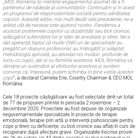
„MOL România își menține angajamentul asumat de a fi
partenerul de nădejde al comunităților. Continuăm și în acest
an programul de responsabilitate socială pentru sănătatea
copiilor. Această ediție, mai mult decât cele precedente, ne-a
arătat cât de necesar este ajutorul nostru. Pandemia a
acutizat problemele copiilor cu dizabilități sau boli cronice,
adăugând suferințelor lor și stări de anxietate și stres. Ne-a
dat speranță faptul că multe ONG-uri de specialitate au
pregătit un răspuns profesional, au îmbogățit și adaptat
metodologia aplicată, au abordat noi moduri profunde de
lucru cu copiii, dar și cu familiile acestora. MOL România va
rămâne un susținător al eforturilor acestora și suntem
convinși că, împreună, putem schimba în bine viețile acestor
copii
”, a declarat Camelia Ene, Country Chairman & CEO MOL
România.
Cele 18 proiecte câștigătoare au fost selectate dintr-un total
de 77 de propuneri primite în perioada 2 noiembrie – 2
decembrie 2020. Proiectele au fost depuse de organizații
neguvernamentale specializate în proiecte de terapie
emoțională, terapie prin artă și intervenții psihosociale pentru
copii și tineri cu deficiențe, cu boli cronice sau aflați în curs de
recuperare după afecțiuni grave. Organizațiile înscrise provin
din 26 de județe, iar 43 dintre acestea au mai participat și la