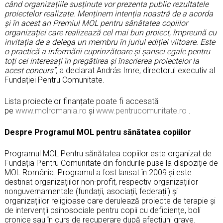
când organizațiile susținute vor prezenta public rezultatele
proiectelor realizate. Menținem intenția noastră de a acorda
și în acest an Premiul MOL pentru sănătatea copiilor
organizației care realizează cel mai bun proiect, împreună cu
invitația de a delega un membru în juriul ediției viitoare. Este
o practică a informării cuprinzătoare și șansei egale pentru
toți cei interesați în pregătirea și înscrierea proiectelor la
acest concurs”,
a declarat András Imre, directorul executiv al
Fundației Pentru Comunitate.
Lista proiectelor finanțate poate fi accesată
pe
www.molromania.ro
și
www.pentrucomunitate.ro
.
Despre Programul MOL pentru sănătatea copiilor
Programul MOL Pentru sănătatea copiilor este organizat de
Fundația Pentru Comunitate din fondurile puse la dispoziție de
MOL România. Programul a fost lansat în 2009 și este
destinat organizațiilor non-profit, respectiv organizațiilor
nonguvernamentale (fundații, asociații, federații) și
organizațiilor religioase care derulează proiecte de terapie și
de intervenții psihosociale pentru copii cu deficiențe, boli
cronice sau în curs de recuperare după afecțiuni grave.