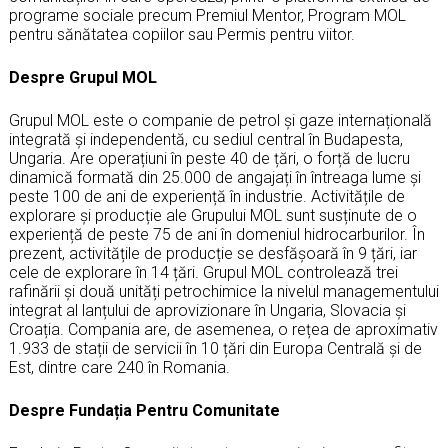
programe sociale precum Premiul Mentor, Program MOL
pentru sănătatea copiilor sau Permis pentru viitor.
Despre Grupul MOL
Grupul MOL este o companie de petrol și gaze internațională
integrată și independentă, cu sediul central în Budapesta,
Ungaria. Are operațiuni în peste 40 de țări, o forță de lucru
dinamică formată din 25.000 de angajați în întreaga lume și
peste 100 de ani de experiență în industrie. Activitățile de
explorare și producție ale Grupului MOL sunt susținute de o
experiență de peste 75 de ani în domeniul hidrocarburilor. În
prezent, activitățile de producție se desfășoară în 9 țări, iar
cele de explorare în 14 țări. Grupul MOL controlează trei
rafinării și două unități petrochimice la nivelul managementului
integrat al lanțului de aprovizionare în Ungaria, Slovacia și
Croația. Compania are, de asemenea, o rețea de aproximativ
1.933 de stații de servicii în 10 țări din Europa Centrală și de
Est, dintre care 240 în Romania.
Despre Fundația Pentru Comunitate