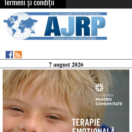
Termeni și condiții
Asociația
RSS
7 august 2026
Feed
Jurnaliștilor
Români
de
Pretutindeni
on
Facebook