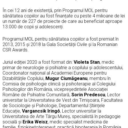
În cei 12 ani de existență, prin Programul MOL pentru
sănătatea copiilor au fost finanțate cu peste 4 milioane de lei
un număr de 227 de proiecte de care au beneficiat aproape
13.000 de copii și adolescenți.
Programul MOL pentru sănătatea copiilor a fost premiat în
2013, 2015 și 2018 la Gala Societății Civile și la Romanian
CSR Awards.
Juriul ediției 2020 a fost format din:
Violeta Stan
, medic
primar de neurologie și psihiatrie a copilului și adolescentului,
Coordonator național al Academiei Europene pentru
Dizabilitățile Copilului,
Mugur Ciumăgeanu
, membru în
Comisia de psihologie clinică și psihoterapie al Colegiului
Psihologilor din România, vicepreședintele Asociației
Române de Psihiatrie Comunitară,
Sorin Predescu
, Lector
universitar la Universitatea de Vest din Timișoara, Facultatea
de Sociologie și Psihologie, Departamentul Științele
Educație,
Vargancsik Iringó
, Lector universitar la
Universitatea de Arte Târgu Mureș, specialistă în pedagogie
socială și
Erika Weisz
, medic specialist medicina de
familie, fiziokinetoterapeut, practică hipoterapia în România