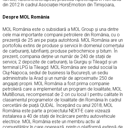
din 2012 în cadrul Asociației HorsEmotion din Timișoara,.
Despre MOL România
MOL România este o subsidiară a MOL Group și una dintre
cele mai importante companii petroliere din România, cu o
prezență de 25 ani pe piața autohtonă. MOL România are un
portofoliu extins de produse și servicii în domeniul comerțului
de carburanți, lubrifianți, produse petrochimice și bitum. În
prezent, compania deține un număr de 240 de stații de
servicii, 2 depozite de carburanți, la Giurgiu și Tileagd și un
terminal LPG la Tileagd. MOL România are sediul social la
Cluj-Napoca, sediul de business la București, un sediu
administrativ la Arad și un număr de aproximativ 250 de
angajați proprii. MOL România a fost prima companie
petrolieră care a implementat un program de loialitate, MOL
MultiBonus, recompensat de 2 ori cu locul I pentru calitate în
clasamentul programelor de loialitate din România în cadrul
cercetării de piață QUDAL. Începând cu anul 2018, MOL
România este parte a proiectului NEXT-E care vizează
instalarea a 40 de stații de încărcare pentru autovehicule
electrice. MOL România este un membru activ al
comunităților în care operează, printr-o platformă extinsă de