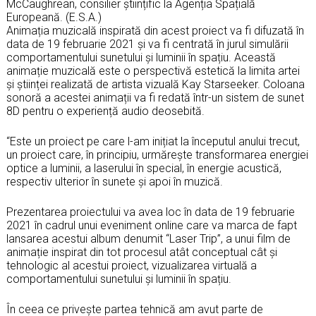
McCaughrean, consilier științific la Agenția Spațială
Europeană. (E.S.A.)
Animația muzicală inspirată din acest proiect va fi difuzată în
data de 19 februarie 2021 și va fi centrată în jurul simulării
comportamentului sunetului și luminii în spațiu. Această
animație muzicală este o perspectivă estetică la limita artei
și științei realizată de artista vizuală Kay Starseeker. Coloana
sonoră a acestei animații va fi redată într-un sistem de sunet
8D pentru o experiență audio deosebită.
“Este un proiect pe care l-am inițiat la începutul anului trecut,
un proiect care, în principiu, urmărește transformarea energiei
optice a luminii, a laserului în special, în energie acustică,
respectiv ulterior în sunete și apoi în muzică.
Prezentarea proiectului va avea loc în data de 19 februarie
2021 în cadrul unui eveniment online care va marca de fapt
lansarea acestui album denumit “Laser Trip”, a unui film de
animație inspirat din tot procesul atât conceptual cât și
tehnologic al acestui proiect, vizualizarea virtuală a
comportamentului sunetului și luminii în spațiu.
În ceea ce privește partea tehnică am avut parte de