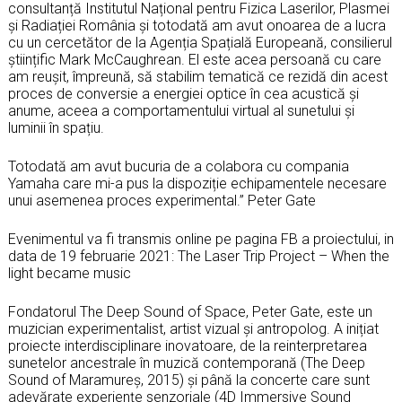
consultanță Institutul Național pentru Fizica Laserilor, Plasmei
și Radiației România și totodată am avut onoarea de a lucra
cu un cercetător de la Agenția Spațială Europeană, consilierul
științific Mark McCaughrean. El este acea persoană cu care
am reușit, împreună, să stabilim tematică ce rezidă din acest
proces de conversie a energiei optice în cea acustică și
anume, aceea a comportamentului virtual al sunetului și
luminii în spațiu.
Totodată am avut bucuria de a colabora cu compania
Yamaha care mi-a pus la dispoziție echipamentele necesare
unui asemenea proces experimental.” Peter Gate
Evenimentul va fi transmis online pe pagina FB a proiectului, in
data de 19 februarie 2021: The Laser Trip Project – When the
light became music
Fondatorul The Deep Sound of Space, Peter Gate, este un
muzician experimentalist, artist vizual și antropolog. A inițiat
proiecte interdisciplinare inovatoare, de la reinterpretarea
sunetelor ancestrale în muzică contemporană (The Deep
Sound of Maramureș, 2015) și până la concerte care sunt
adevărate experiențe senzoriale (4D Immersive Sound