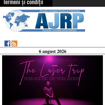
Termeni și condiții
Asociația
RSS
6 august 2026
Feed
Jurnaliștilor
Români
de
Pretutindeni
on
Facebook