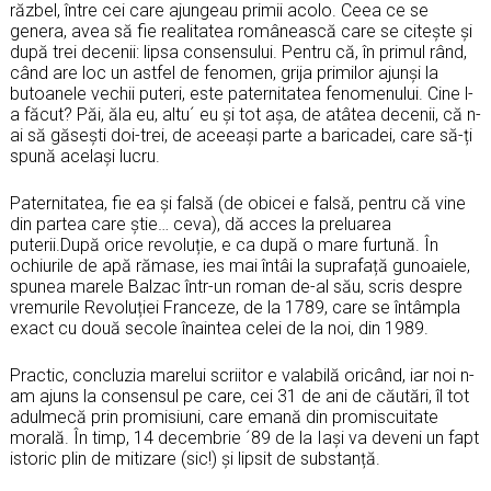
răzbel, între cei care ajungeau primii acolo. Ceea ce se
genera, avea să fie realitatea românească care se citește și
după trei decenii: lipsa consensului. Pentru că, în primul rând,
când are loc un astfel de fenomen, grija primilor ajunși la
butoanele vechii puteri, este paternitatea fenomenului. Cine l-
a făcut? Păi, ăla eu, altu´ eu și tot așa, de atâtea decenii, că n-
ai să găsești doi-trei, de aceeași parte a baricadei, care să-ți
spună același lucru.
Paternitatea, fie ea și falsă (de obicei e falsă, pentru că vine
din partea care știe… ceva), dă acces la preluarea
puterii.După orice revoluție, e ca după o mare furtună. În
ochiurile de apă rămase, ies mai întâi la suprafață gunoaiele,
spunea marele Balzac într-un roman de-al său, scris despre
vremurile Revoluției Franceze, de la 1789, care se întâmpla
exact cu două secole înaintea celei de la noi, din 1989.
Practic, concluzia marelui scriitor e valabilă oricând, iar noi n-
am ajuns la consensul pe care, cei 31 de ani de căutări, îl tot
adulmecă prin promisiuni, care emană din promiscuitate
morală. În timp, 14 decembrie ´89 de la Iași va deveni un fapt
istoric plin de mitizare (sic!) și lipsit de substanță.