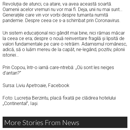
Revoluția de atunci, ca atare, va avea această soartă.
Oamenii acelor vremuri nu vor mai fi. Deja, unii nu mai sunt…
Generațiile care vin vor vorbi despre turnanta numită
pandemie. Despre ceea ce s-a schimbat prin Coronavirus.
Un sistem educațional nici gândit mai bine, nici rămas măcar
la ceea ce era; despre o nouă reinventare fragilă și lipsită de
valori fundamentale pe care o retrăim. Adamismul românesc,
adică, să o luăm mereu de la capăt, ne-legând, pozitiv, pilonii
istoriei…
Prin Copou, într-o iarnă care-ntrebă: „Où sont les neiges
d’antan?”
Sursa: Liviu Apetroaie, Facebook
Foto: Lucreția Berzintu, placă fixată pe clădirea hotelului
„Continental”, Iași.
More Stories From News