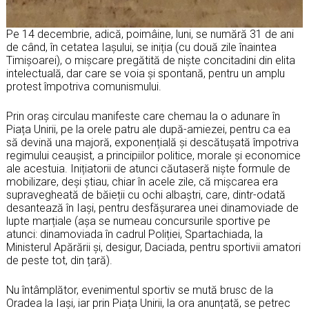
Pe 14 decembrie, adică, poimâine, luni, se numără 31 de ani
de când, în cetatea Iașului, se iniția (cu două zile înaintea
Timișoarei), o mișcare pregătită de niște concitadini din elita
intelectuală, dar care se voia și spontană, pentru un amplu
protest împotriva comunismului.
Prin oraș circulau manifeste care chemau la o adunare în
Piața Unirii, pe la orele patru ale după-amiezei, pentru ca ea
să devină una majoră, exponențială și descătușată împotriva
regimului ceaușist, a principiilor politice, morale și economice
ale acestuia. Inițiatorii de atunci căutaseră niște formule de
mobilizare, deși știau, chiar în acele zile, că mișcarea era
supravegheată de băieții cu ochi albaștri, care, dintr-odată
desantează în Iași, pentru desfășurarea unei dinamoviade de
lupte marțiale (așa se numeau concursurile sportive pe
atunci: dinamoviada în cadrul Poliției, Spartachiada, la
Ministerul Apărării și, desigur, Daciada, pentru sportivii amatori
de peste tot, din țară).
Nu întâmplător, evenimentul sportiv se mută brusc de la
Oradea la Iași, iar prin Piața Unirii, la ora anunțată, se petrec