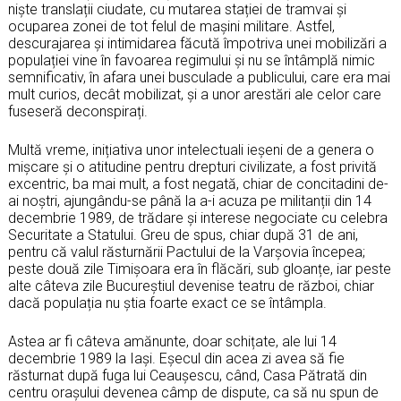
niște translații ciudate, cu mutarea stației de tramvai și
ocuparea zonei de tot felul de mașini militare. Astfel,
descurajarea și intimidarea făcută împotriva unei mobilizări a
populației vine în favoarea regimului și nu se întâmplă nimic
semnificativ, în afara unei busculade a publicului, care era mai
mult curios, decât mobilizat, și a unor arestări ale celor care
fuseseră deconspirați.
Multă vreme, inițiativa unor intelectuali ieșeni de a genera o
mișcare și o atitudine pentru drepturi civilizate, a fost privită
excentric, ba mai mult, a fost negată, chiar de concitadini de-
ai noștri, ajungându-se până la a-i acuza pe militanții din 14
decembrie 1989, de trădare și interese negociate cu celebra
Securitate a Statului. Greu de spus, chiar după 31 de ani,
pentru că valul răsturnării Pactului de la Varșovia începea;
peste două zile Timișoara era în flăcări, sub gloanțe, iar peste
alte câteva zile Bucureștiul devenise teatru de război, chiar
dacă populația nu știa foarte exact ce se întâmpla.
Astea ar fi câteva amănunte, doar schițate, ale lui 14
decembrie 1989 la Iași. Eșecul din acea zi avea să fie
răsturnat după fuga lui Ceaușescu, când, Casa Pătrată din
centru orașului devenea câmp de dispute, ca să nu spun de