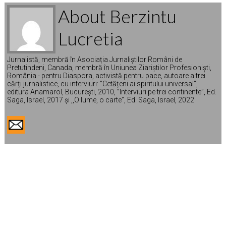
About Berzintu
Lucretia
Jurnalistă, membră în Asociația Jurnaliștilor Români de
Pretutindeni, Canada, membră în Uniunea Ziariștilor Profesioniști,
România - pentru Diaspora, activistă pentru pace, autoare a trei
cărți jurnalistice, cu interviuri: ”Cetățeni ai spiritului universal”,
editura Anamarol, București, 2010, ”Interviuri pe trei continente”, Ed.
Saga, Israel, 2017 și ,,O lume, o carte”, Ed. Saga, Israel, 2022