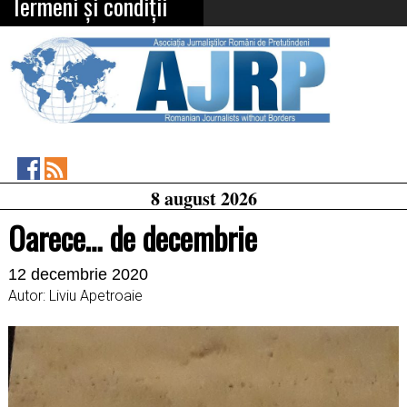
Termeni și condiții
Asociația
RSS
8 august 2026
Feed
Jurnaliștilor
Români
Oarece… de decembrie
de
Pretutindeni
on
12 decembrie 2020
Facebook
Autor: Liviu Apetroaie