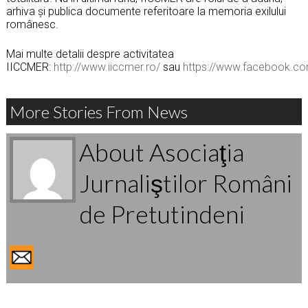
arhiva şi publica documente referitoare la memoria exilului
românesc.
Mai multe detalii despre activitatea
IICCMER:
http://www.iiccmer.ro/
sau
https://www.facebook.com
More Stories From News
About Asociaţia
Jurnaliştilor Români
de Pretutindeni