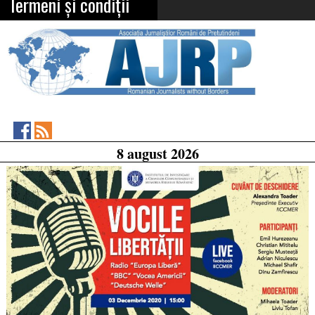
Termeni și condiții
Asociația
RSS
8 august 2026
Feed
Jurnaliștilor
Români
de
Pretutindeni
on
Facebook