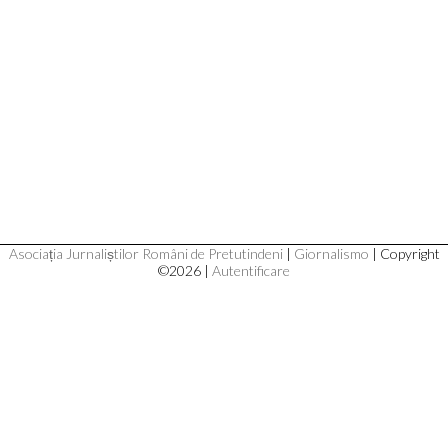
Asociația Jurnaliștilor Români de Pretutindeni
|
Giornalismo
| Copyright
©2026 |
Autentificare