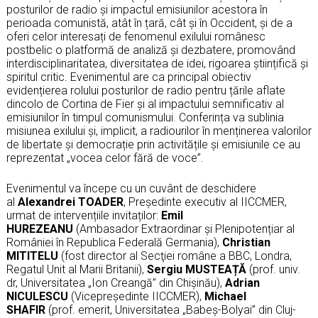
posturilor de radio și impactul emisiunilor acestora în
perioada comunistă, atât în țară, cât și în Occident, și de a
oferi celor interesați de fenomenul exilului românesc
postbelic o platformă de analiză și dezbatere, promovând
interdisciplinaritatea, diversitatea de idei, rigoarea științifică și
spiritul critic. Evenimentul are ca principal obiectiv
evidențierea rolului posturilor de radio pentru țările aflate
dincolo de Cortina de Fier și al impactului semnificativ al
emisiunilor în timpul comunismului. Conferința va sublinia
misiunea exilului și, implicit, a radiourilor în menținerea valorilor
de libertate și democrație prin activitățile și emisiunile ce au
reprezentat „vocea celor fără de voce”.
Evenimentul va începe cu un cuvânt de deschidere
al
Alexandrei TOADER
, Președinte executiv al IICCMER,
urmat de intervențiile invitaților:
Emil
HUREZEANU
(Ambasador Extraordinar și Plenipotențiar al
României în Republica Federală Germania),
Christian
MITITELU
(fost director al Secţiei române a BBC, Londra,
Regatul Unit al Marii Britanii),
Sergiu MUSTEAȚĂ
(prof. univ.
dr, Universitatea „Ion Creangă” din Chișinău),
Adrian
NICULESCU
(Vicepreședinte IICCMER),
Michael
SHAFIR
(prof. emerit, Universitatea „Babeș-Bolyai” din Cluj-