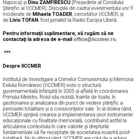
Napoca) și
Dinu ZAMFIRESCU
(Președinte al Consiliului
Științific al IICCMER). Discuțiile din cadrul evenimentului vor fi
moderate de
Mihaela TOADER
, cercetător IICCMER, și
de
Liviu TOFAN
, fost jurnalist la Radio Europa Liberă.
Pentru informaţii suplimentare, vă rugăm să ne
contactaţi la adresa de e-mail
office@iiccmer.ro
.
***
Despre IICCMER
Institutul de Investigare a Crimelor Comunismului şi Memoria
Exilului Românesc (IICCMER) este o structură
guvernamentală înfiinţată în 2005 şi aflată în coordonarea
Primului Ministru. Rolul său rezidă, înainte de toate, în
gestionarea şi analizarea din punct de vedere ştiinţific a
perioadei totalitare şi a consecinţelor sale. În al doilea rând,
IICCMER sprijină crearea şi implementarea unor instrumente
educaţionale cu finalitate memorială, contribuind astfel la
articularea contextului în care valorile şi drepturile
fundamentale să fie receptate de societatea noastră post-
totalitară. Nu în ultimul rând, IICCMER are rolul de a aduna,