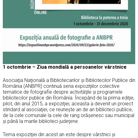
1 octombrie – Ziua mondială a persoanelor vârstnice
Asociaţia Naţională a Bibliotecarilor şi Bibliotecilor Publice din
România (ANBPR) continuă seria expoziţiilor colective
tematice de fotografie despre activităţile şi programele
bibliotecilor publice din România. Începând de la prima ediţie,
pilot, din anul 2015, a expoziţiei, aceasta a devenit un proiect
stindard al asociaţiei, ce reuneşte an de an biblioteci publice,
de la cele comunale la cele de rang orăşenesc sau municipal
şi până la marile biblioteci judeţene.
Tema expoziţiei din acest an este despre vârstnici şi