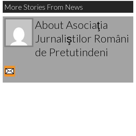
More Stories From News
About Asociaţia
Jurnaliştilor Români
de Pretutindeni