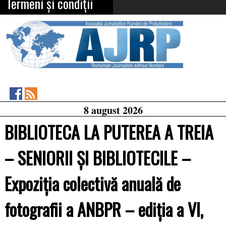
Termeni și condiții
Asociația
RSS
8 august 2026
Feed
Jurnaliștilor
Români
BIBLIOTECA LA PUTEREA A TREIA
de
Pretutindeni
on
– SENIORII ŞI BIBLIOTECILE –
Facebook
Expoziţia colectivă anuală de
fotografii a ANBPR – ediţia a VI,