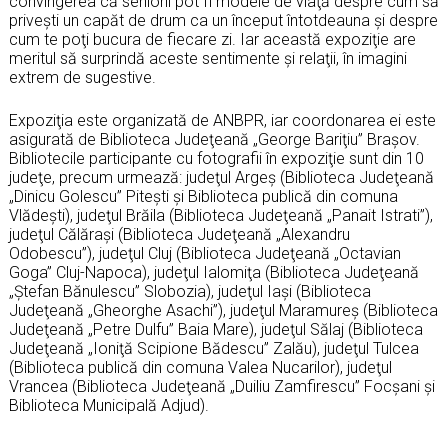
convingerea că seniorii pot fi modele de viaţă despre cum să
priveşti un capăt de drum ca un început întotdeauna şi despre
cum te poţi bucura de fiecare zi. Iar această expoziţie are
meritul să surprindă aceste sentimente şi relaţii, în imagini
extrem de sugestive.
Expoziţia este organizată de ANBPR, iar coordonarea ei este
asigurată de Biblioteca Judeţeană „George Bariţiu” Braşov.
Bibliotecile participante cu fotografii în expoziţie sunt din 10
judeţe, precum urmează: judeţul Argeş (Biblioteca Judeţeană
„Dinicu Golescu” Piteşti şi Biblioteca publică din comuna
Vlădeşti), judeţul Brăila (Biblioteca Judeţeană „Panait Istrati”),
judeţul Călăraşi (Biblioteca Judeţeană „Alexandru
Odobescu”), judeţul Cluj (Biblioteca Judeţeană „Octavian
Goga” Cluj-Napoca), judeţul Ialomiţa (Biblioteca Judeţeană
„Ştefan Bănulescu” Slobozia), judeţul Iaşi (Biblioteca
Judeţeană „Gheorghe Asachi”), judeţul Maramureş (Biblioteca
Judeţeană „Petre Dulfu” Baia Mare), judeţul Sălaj (Biblioteca
Judeţeană „Ioniţă Scipione Bădescu” Zalău), judeţul Tulcea
(Biblioteca publică din comuna Valea Nucarilor), judeţul
Vrancea (Biblioteca Judeţeană „Duiliu Zamfirescu” Focşani şi
Biblioteca Municipală Adjud).