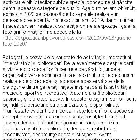
activităţile bibliotecilor publice special concepute şi gândite
pentru această categorie de public. Aşa cum ne-am obişnuit,
ediţia din 2020 se bazează pe fotografiile realizate în
perioada precedentă, mai exact din anul 2019, dar nu numai.
În acest an, am realizat doar ediţia online a expoziţiei, galeria
foto şi informaţiile fiind accesibile la
https://expozitiaanbpr.wordpress.com/2020/09/23/galerie-
foto-2020/
Fotografiile dezvăluie o varietate de activităţi şi interacţiuni
între vârstnici şi bibliotecari. De la evenimentele despre cărţi
şi vizitele bibliotecarilor în centrele de vârstnici, unde au
organizat diverse acţiuni culturale, la o multitudine de cursuri
realizate de bibliotecari şi adresate acestei vârste, de la
dialogurile dintre generaţii iniţiate inspirat până la activităţile
muzicale, sportive, recreative, toate ne arată bibliotecari
pasionaţi şi biblioteci active. În aceste fotografii, seniorii sunt
oglindiţi ca persoane cu o curiozitate şi disponibilitate
manifestate evident, dornice să înveţe lucruri noi, dispuse să
accepte provocări, care iubesc viaţa, râsul, lectura. Sunt
poveşti despre interacţiune şi comunicare, despre un
parteneriat viabil cu biblioteca, despre sensibilitate şi
receptivitate, despre înţelegere şi susţinere. Avem