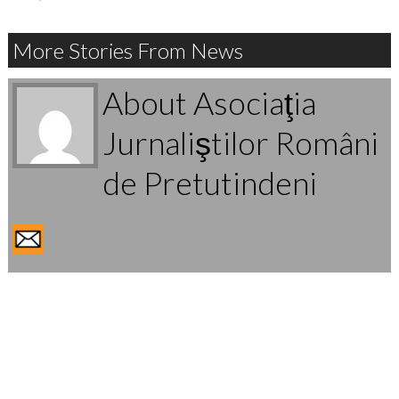
More Stories From News
About Asociaţia
Jurnaliştilor Români
de Pretutindeni