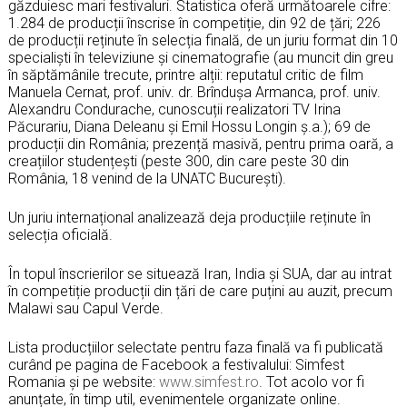
găzduiesc mari festivaluri. Statistica oferă următoarele cifre:
1.284 de producții înscrise în competiție, din 92 de țări; 226
de producții reținute în selecția finală, de un juriu format din 10
specialiști în televiziune și cinematografie (au muncit din greu
în săptămânile trecute, printre alții: reputatul critic de film
Manuela Cernat, prof. univ. dr. Brîndușa Armanca, prof. univ.
Alexandru Condurache, cunoscuții realizatori TV Irina
Păcurariu, Diana Deleanu și Emil Hossu Longin ș.a.); 69 de
producții din România; prezență masivă, pentru prima oară, a
creațiilor studențești (peste 300, din care peste 30 din
România, 18 venind de la UNATC București).
Un juriu internațional analizează deja producțiile reținute în
selecția oficială.
În topul înscrierilor se situează Iran, India și SUA, dar au intrat
în competiție producții din țări de care puțini au auzit, precum
Malawi sau Capul Verde.
Lista producțiilor selectate pentru faza finală va fi publicată
curând pe pagina de Facebook a festivalului: Simfest
Romania și pe website:
www.simfest.ro
. Tot acolo vor fi
anunțate, în timp util, evenimentele organizate online.