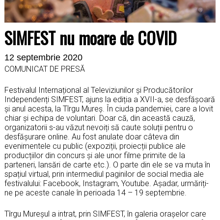
SIMFEST nu moare de COVID
12 septembrie 2020
COMUNICAT DE PRESĂ
Festivalul Internațional al Televiziunilor și Producătorilor
Independenți SIMFEST, ajuns la ediția a XVII-a, se desfășoară
și anul acesta, la Tîrgu Mureș. În ciuda pandemiei, care a lovit
chiar și echipa de voluntari. Doar că, din această cauză,
organizatorii s-au văzut nevoiți să caute soluții pentru o
desfășurare online. Au fost anulate doar câteva din
evenimentele cu public (expoziții, proiecții publice ale
producțiilor din concurs și ale unor filme primite de la
parteneri, lansări de carte etc.). O parte din ele se va muta în
spațiul virtual, prin intermediul paginilor de social media ale
festivalului: Facebook, Instagram, Youtube. Așadar, urmăriți-
ne pe aceste canale în perioada 14 – 19 septembrie.
Tîrgu Mureșul a intrat, prin SIMFEST, în galeria orașelor care