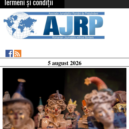
Termeni și condiții
Asociația
RSS
5 august 2026
Feed
Jurnaliștilor
Români
de
Pretutindeni
on
Facebook