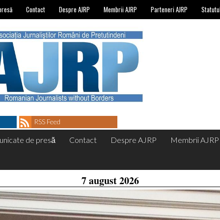
presă
Contact
Despre AJRP
Membrii AJRP
Parteneri AJRP
Statutu
RSS Feed
nicate de presă
Contact
Despre AJRP
Membrii AJRP
7 august 2026