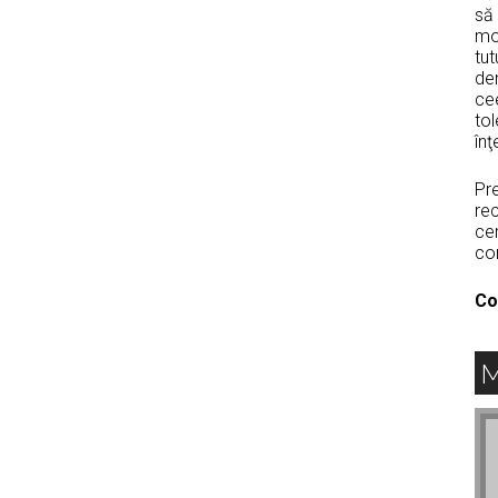
să 
mo
tut
den
ce
to
înţ
Pr
rec
ce
co
Co
M