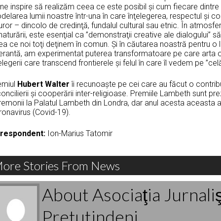
ne inspire să realizăm ceea ce este posibil şi cum fiecare dintre 
delarea lumii noastre într-una în care înţelegerea, respectul şi
uror – dincolo de credinţă, fundalul cultural sau etnic. În atmosf
aturării, este esenţial ca ”demonstraţii creative ale dialogului” 
ea ce noi toţi deţinem în comun. Şi în căutarea noastră pentru 
lerantă, am experimentat puterea transformatoare pe care arta o 
elegerii care transcend frontierele şi felul în care îl vedem pe ”celă
emiul
Hubert Walter
îi recunoaşte pe cei care au făcut o contrib
oncilierii şi cooperării inter-religioase. Premiile Lambeth sunt pr
remonii la Palatul Lambeth din Londra, dar anul acesta aceasta a
ronavirus (Covid-19).
respondent:
Ion-Marius Tatomir
ore Stories From News
About Asociaţia Jurnali
Pretutindeni