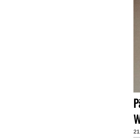
P
W
21