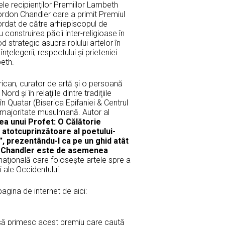
le recipienţilor Premiilor Lambeth
Gordon Chandler care a primit Premiul
ordat de către arhiepiscopul de
 construirea păcii inter-religioase în
 strategic asupra rolului artelor în
înţelegerii, respectului şi prieteniei
eth.
ican, curator de artă şi o persoană
ord şi în relaţiile dintre tradiţiile
în Quatar (Biserica Epifaniei & Centrul
cu majoritate musulmană. Autor al
ea unui Profet: O Călătorie
i atotcuprinzătoare al poetului-
ul”, prezentându-l ca pe un ghid atât
on Chandler este de asemenea
aţională care foloseşte artele spre a
şi ale Occidentului.
gina de internet de aici:
 să primesc acest premiu care caută