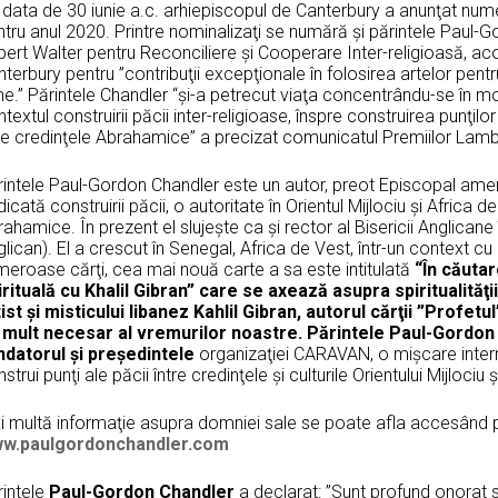
data de 30 iunie a.c. arhiepiscopul de Canterbury a anunţat nume
tru anul 2020. Printre nominalizaţi se numără şi părintele Paul-
ert Walter pentru Reconciliere şi Cooperare Inter-religioasă, ac
terbury pentru ”contribuţii excepţionale în folosirea artelor pentru
e.” Părintele Chandler “şi-a petrecut viaţa concentrându-se în mod
textul construirii păcii inter-religioase, înspre construirea punţilor 
tre credinţele Abrahamice” a precizat comunicatul Premiilor Lamb
rintele Paul-Gordon Chandler este un autor, preot Episcopal amer
icată construirii păcii, o autoritate în Orientul Mijlociu şi Africa de N
ahamice. În prezent el slujeşte ca şi rector al Bisericii Anglicane 
lican). El a crescut în Senegal, Africa de Vest, într-un context 
meroase cărţi, cea mai nouă carte a sa este intitulată
“
În căutar
irituală cu Khalil Gibran” care se axează asupra spiritualităţi
tist şi misticului libanez Kahlil Gibran, autorul cărţii ”Profet
 mult necesar al vremurilor noastre. Părintele Paul-Gord
ndatorul şi preşedintele
organizaţiei CARAVAN, o mişcare intern
strui punţi ale păcii între credinţele şi culturile Orientului Mijlociu 
i multă informaţie asupra domniei sale se poate afla accesând pa
w.paulgordonchandler.com
rintele
Paul-Gordon Chandler
a declarat: ”Sunt profund onorat