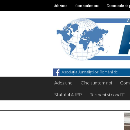
Adeziune
Cine suntem noi
Comunicate de 
Asociația Jurnaliștilor Români de
Pretutindeni on Facebook
Adeziune
Cine suntem noi
Comu
Statutul AJRP
Termeni și condiții