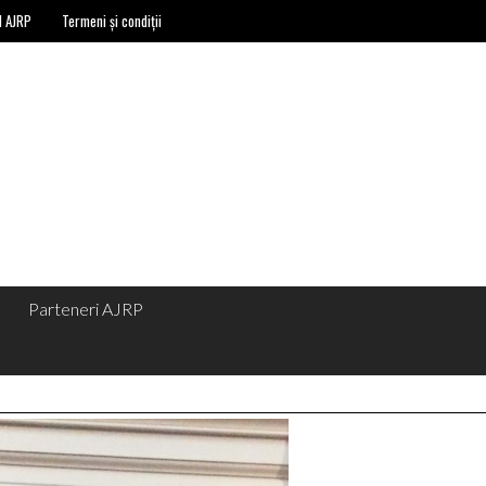
l AJRP
Termeni și condiții
Parteneri AJRP