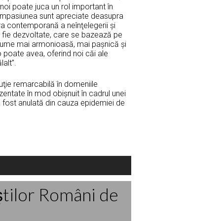
noi poate juca un rol important în
 compasiunea sunt apreciate deasupra
era contemporană a neînţelegerii şi
să fie dezvoltate, care se bazează pe
o lume mai armonioasă, mai paşnică şi
poate avea, oferind noi căi ale
lalt”.
uţie remarcabilă în domeniile
ezentate în mod obişnuit în cadrul unei
 fost anulată din cauza epidemiei de
ştilor Români de