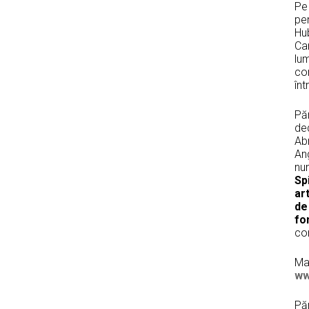
Pe 
pen
Hub
Can
lum
con
în
Pă
ded
Abr
Ang
nu
Sp
ar
de
fo
con
Ma
ww
Pă