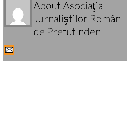
About Asociaţia
Jurnaliştilor Români
de Pretutindeni