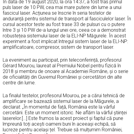
În data de 19 august 2020, la ora 14:37, a fost tras primul
puls laser de 10 PW, cea mai mare putere din lume a unui
fascicul laser. Acțiunea se înscrie în seria testelor de
anduranță pentru sistemul de transport al fasciculelor laser. În
cursul acestor teste au fost trase 33 de pulsuri cu o putere
între 3 și 10 PW de-a lungul unei ore, ceea ce a demonstrat
robustețea sistemului laser de la ELI-NP Măgurele. În acest
experiment a fost implicat întregul sistem laser de la ELI-NP:
amplificatoare, compresor, sistem de transport laser.
La eveniment au participat, prin teleconferință, profesorul
Gérard Mourou, laureat al Premiului Nobel pentru fizică în
2018 și membru de onoare al Academiei Române, și o serie
de oficialități din Guvernul României și cercetători din alte
centre din lume.
La finalul testelor, profesorul Mourou, pe a cărui tehnică de
amplificare se bazează sistemul laser de la Măgurele, a
declarat: „În momentul de față, România este la vârful
cercetării. Este un moment istoric. Ne aflăm la vârful științei
laserelor.[…] Este frumos la acest proiect și faptul că pune
împreună toți acești oameni buni în aceeași echipă, să
lucreze pentru același țel. Trebuie să mulțumim României,