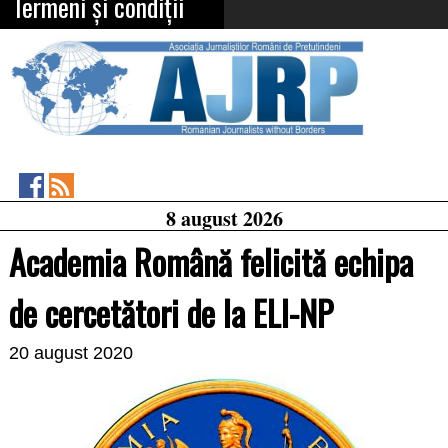
Termeni și condiții
Asociația
RSS
8 august 2026
Feed
Jurnaliștilor
Români
Academia Română felicită echipa
de
Pretutindeni
on
de cercetători de la ELI-NP
Facebook
20 august 2020