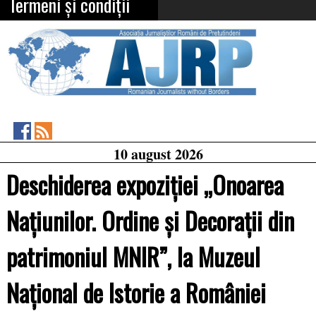
Termeni și condiții
Asociația
RSS
10 august 2026
Feed
Jurnaliștilor
Români
Deschiderea expoziției „Onoarea
de
Pretutindeni
on
Națiunilor. Ordine și Decorații din
Facebook
patrimoniul MNIR”, la Muzeul
Național de Istorie a României