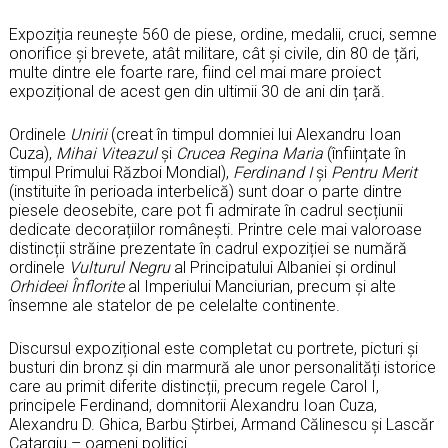
Expoziția reunește 560 de piese, ordine, medalii, cruci, semne
onorifice și brevete, atât militare, cât și civile, din 80 de țări,
multe dintre ele foarte rare, fiind cel mai mare proiect
expozițional de acest gen din ultimii 30 de ani din țară.
Ordinele
Unirii
(creat în timpul domniei lui Alexandru Ioan
Cuza),
Mihai Viteazul
și
Crucea Regina Maria
(înființate în
timpul Primului Război Mondial),
Ferdinand I
și
Pentru Merit
(instituite în perioada interbelică) sunt doar o parte dintre
piesele deosebite, care pot fi admirate în cadrul secțiunii
dedicate decorațiilor românești. Printre cele mai valoroase
distincții străine prezentate în cadrul expoziției se numără
ordinele
Vulturul Negru
al Principatului Albaniei și ordinul
Orhideei Înflorite
al Imperiului Manciurian, precum și alte
însemne ale statelor de pe celelalte continente.
Discursul expozițional este completat cu portrete, picturi și
busturi din bronz și din marmură ale unor personalități istorice
care au primit diferite distincții, precum regele Carol I,
principele Ferdinand, domnitorii Alexandru Ioan Cuza,
Alexandru D. Ghica, Barbu Știrbei, Armand Călinescu și Lascăr
Catargiu – oameni politici.