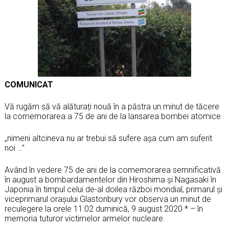
COMUNICAT
Vă rugăm să vă alăturați nouă în a păstra un minut de tăcere
la comemorarea a 75 de ani de la lansarea bombei atomice
„nimeni altcineva nu ar trebui să sufere așa cum am suferit
noi …”
Având în vedere 75 de ani de la comemorarea semnificativă
în august a bombardamentelor din Hiroshima și Nagasaki în
Japonia în timpul celui de-al doilea război mondial, primarul și
viceprimarul oraşului Glastonbury vor observa un minut de
reculegere la orele 11:02 duminică, 9 august 2020 * – în
memoria tuturor victimelor armelor nucleare.