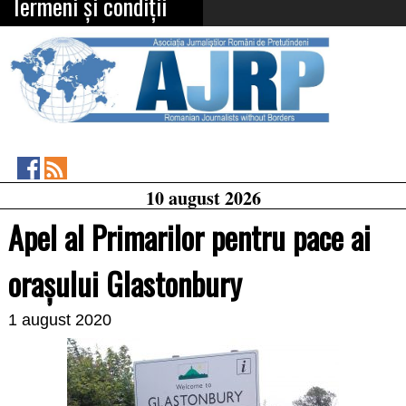
Termeni și condiții
Asociația
RSS
10 august 2026
Feed
Jurnaliștilor
Români
Apel al Primarilor pentru pace ai
de
Pretutindeni
on
oraşului Glastonbury
Facebook
1 august 2020