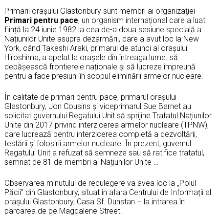
Primarii oraşului Glastonbury sunt membri ai organizaţiei
P
rimari pentru pace
, un organism internațional care a luat
ființă la 24 iunie 1982 la cea de-a doua sesiune specială a
Națiunilor Unite asupra dezarmării, care a avut loc la New
York, când Takeshi Araki, primarul de atunci al orașului
Hiroshima, a apelat la orașele din întreaga lume. să
depășească frontierele naționale și să lucreze împreună
pentru a face presiuni în scopul eliminării armelor nucleare.
În calitate de primari pentru pace, primarul oraşului
Glastonbury, Jon Cousins şi viceprimarul Sue Barnet au
solicitat guvernului Regatului Unit să sprijine Tratatul Națiunilor
Unite din 2017 privind interzicerea armelor nucleare (TPNW),
care lucrează pentru interzicerea completă a dezvoltării,
testării și folosirii armelor nucleare. În prezent, guvernul
Regatului Unit a refuzat să semneze sau să ratifice tratatul,
semnat de 81 de membri ai Națiunilor Unite …
Observarea minutului de reculegere va avea loc la „Polul
Păcii” din Glastonbury, situat în afara Centrului de Informații al
oraşului Glastonbury, Casa Sf. Dunstan – la intrarea în
parcarea de pe Magdalene Street.