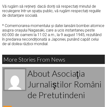
Vă rugăm să rețineți: dacă doriți să respectați minutul de
reculegere într-un spațiu public, vă rugăm respectați regulile
de distanțare socială.
* Comemorarea momentului și datei lansării bombei atomice
asupra oraşului Nagasaki, care a ucis instantaneu peste
60.000 de oameni la 11:02 a.m., la 9 august 1945, rezultând
în predarea necondiționată a Japoniei, punând capăt celui
de-al doilea război mondial.
More Stories From News
About Asociaţia
Jurnaliştilor Români
de Pretutindeni