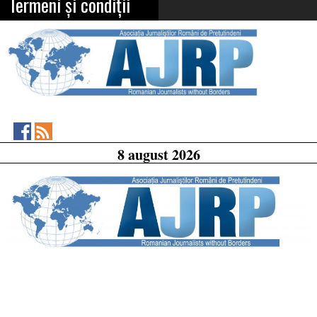
Termeni și condiții
Asociația
RSS
8 august 2026
Feed
Jurnaliștilor
Români
de
Pretutindeni
on
Facebook