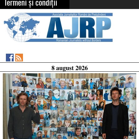
Termeni și condiții
Asociația
RSS
8 august 2026
Feed
Jurnaliștilor
Români
de
Pretutindeni
on
Facebook