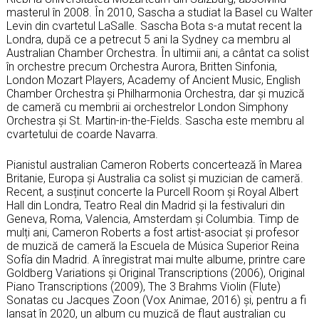
masterul în 2008. În 2010, Sascha a studiat la Basel cu Walter
Levin din cvartetul LaSalle. Sascha Bota s-a mutat recent la
Londra, după ce a petrecut 5 ani la Sydney ca membru al
Australian Chamber Orchestra. În ultimii ani, a cântat ca solist
în orchestre precum Orchestra Aurora, Britten Sinfonia,
London Mozart Players, Academy of Ancient Music, English
Chamber Orchestra și Philharmonia Orchestra, dar și muzică
de cameră cu membrii ai orchestrelor London Simphony
Orchestra și St. Martin-in-the-Fields. Sascha este membru al
cvartetului de coarde Navarra.
Pianistul australian Cameron Roberts concertează în Marea
Britanie, Europa și Australia ca solist și muzician de cameră.
Recent, a susținut concerte la Purcell Room și Royal Albert
Hall din Londra, Teatro Real din Madrid și la festivaluri din
Geneva, Roma, Valencia, Amsterdam și Columbia. Timp de
mulți ani, Cameron Roberts a fost artist-asociat și profesor
de muzică de cameră la Escuela de Música Superior Reina
Sofía din Madrid. A înregistrat mai multe albume, printre care
Goldberg Variations și Original Transcriptions (2006), Original
Piano Transcriptions (2009), The 3 Brahms Violin (Flute)
Sonatas cu Jacques Zoon (Vox Animae, 2016) și, pentru a fi
lansat în 2020, un album cu muzică de flaut australian cu