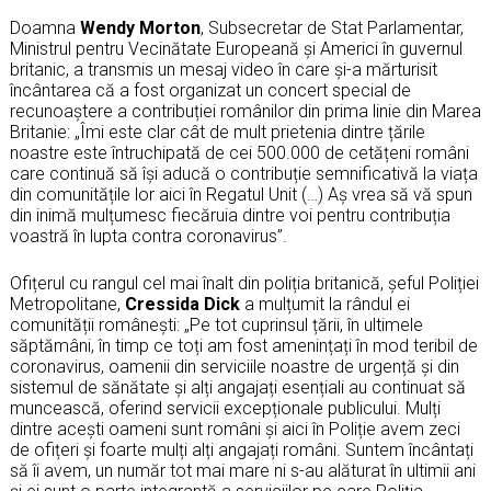
Doamna
Wendy Morton
, Subsecretar de Stat Parlamentar,
Ministrul pentru Vecinătate Europeană și Americi în guvernul
britanic, a transmis un mesaj video în care și-a mărturisit
încântarea că a fost organizat un concert special de
recunoaștere a contribuției românilor din prima linie din Marea
Britanie: „Îmi este clar cât de mult prietenia dintre țările
noastre este întruchipată de cei 500.000 de cetățeni români
care continuă să își aducă o contribuție semnificativă la viața
din comunitățile lor aici în Regatul Unit (…) Aș vrea să vă spun
din inimă mulțumesc fiecăruia dintre voi pentru contribuția
voastră în lupta contra coronavirus”.
Ofițerul cu rangul cel mai înalt din poliția britanică, șeful Poliției
Metropolitane,
Cressida Dick
a mulțumit la rândul ei
comunității românești: „Pe tot cuprinsul țării, în ultimele
săptămâni, în timp ce toți am fost amenințați în mod teribil de
coronavirus, oamenii din serviciile noastre de urgență și din
sistemul de sănătate și alți angajați esențiali au continuat să
muncească, oferind servicii excepționale publicului. Mulți
dintre acești oameni sunt români și aici în Poliție avem zeci
de ofițeri și foarte mulți alți angajați români. Suntem încântați
să îi avem, un număr tot mai mare ni s-au alăturat în ultimii ani