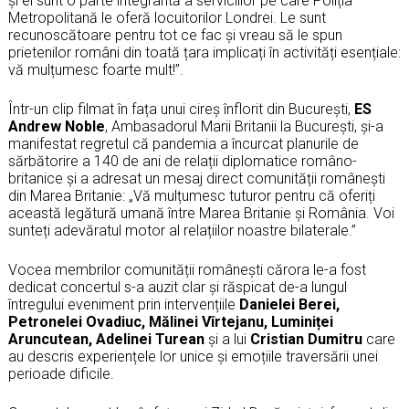
și ei sunt o parte integrantă a serviciilor pe care Poliția
Metropolitană le oferă locuitorilor Londrei. Le sunt
recunoscătoare pentru tot ce fac și vreau să le spun
prietenilor români din toată țara implicați în activități esențiale:
vă mulțumesc foarte mult!”.
Într-un clip filmat în fața unui cireș înflorit din București,
ES
Andrew Noble
, Ambasadorul Marii Britanii la București, și-a
manifestat regretul că pandemia a încurcat planurile de
sărbătorire a 140 de ani de relații diplomatice româno-
britanice și a adresat un mesaj direct comunității românești
din Marea Britanie: „Vă mulțumesc tuturor pentru că oferiți
această legătură umană între Marea Britanie și România. Voi
sunteți adevăratul motor al relațiilor noastre bilaterale.”
Vocea membrilor comunității românești cărora le-a fost
dedicat concertul s-a auzit clar și răspicat de-a lungul
întregului eveniment prin intervențiile
Danielei Berei,
Petronelei Ovadiuc, Mălinei Vîrtejanu, Luminiței
Aruncutean, Adelinei Turean
și a lui
Cristian Dumitru
care
au descris experiențele lor unice și emoțiile traversării unei
perioade dificile.