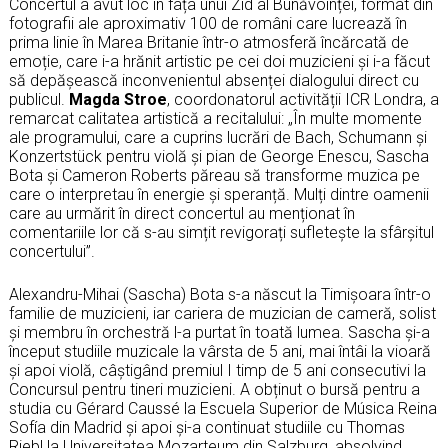
Concertul a avut loc în fața unui Zid al Bunăvoinței, format din
fotografii ale aproximativ 100 de români care lucrează în
prima linie în Marea Britanie într-o atmosferă încărcată de
emoție, care i-a hrănit artistic pe cei doi muzicieni și i-a făcut
să depășească inconvenientul absenței dialogului direct cu
publicul.
Magda Stroe
, coordonatorul activității ICR Londra, a
remarcat calitatea artistică a recitalului: „În multe momente
ale programului, care a cuprins lucrări de Bach, Schumann și
Konzertstück pentru violă și pian de George Enescu, Sascha
Bota și Cameron Roberts păreau să transforme muzica pe
care o interpretau în energie și speranță. Mulți dintre oamenii
care au urmărit în direct concertul au menționat în
comentariile lor că s-au simțit revigorați sufletește la sfârșitul
concertului”.
Alexandru-Mihai (Sascha) Bota s-a născut la Timișoara într-o
familie de muzicieni, iar cariera de muzician de cameră, solist
și membru în orchestră l-a purtat în toată lumea. Sascha și-a
început studiile muzicale la vârsta de 5 ani, mai întâi la vioară
și apoi violă, câștigând premiul I timp de 5 ani consecutivi la
Concursul pentru tineri muzicieni. A obținut o bursă pentru a
studia cu Gérard Caussé la Escuela Superior de Música Reina
Sofía din Madrid și apoi și-a continuat studiile cu Thomas
Riebl la Universitatea Mozarteum din Salzburg, absolvind