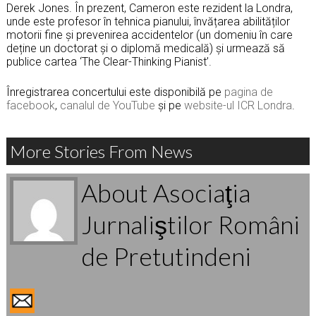
Derek Jones. În prezent, Cameron este rezident la Londra,
unde este profesor în tehnica pianului, învățarea abilităților
motorii fine și prevenirea accidentelor (un domeniu în care
deține un doctorat și o diplomă medicală) și urmează să
publice cartea ‘The Clear-Thinking Pianist’.
Înregistrarea concertului este disponibilă pe
pagina de
facebook
,
canalul de YouTube
și pe
website-ul ICR Londra
.
More Stories From News
About Asociaţia
Jurnaliştilor Români
de Pretutindeni