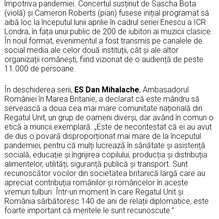
împotriva pandemiei. Concertul susținut de Sascha Bota
(violă) și Cameron Roberts (pian) fusese inițial programat să
aibă loc la începutul lunii aprilie în cadrul seriei Enescu a ICR
Londra, în fața unui public de 200 de iubitori ai muzicii clasice.
În noul format, evenimentul a fost transmis pe canalele de
social media ale celor două instituții, cât și ale altor
organizații românești, fiind vizionat de o audiență de peste
11.000 de persoane.
În deschiderea serii,
ES Dan Mihalache
, Ambasadorul
României în Marea Britanie, a declarat că este mândru să
servească a doua cea mai mare comunitate națională din
Regatul Unit, un grup de oameni diverși, dar având în comun o
etică a muncii exemplară. „Este de necontestat că ei au avut
de dus o povară disproporționat mai mare de la începutul
pandemiei, pentru că mulți lucrează în sănătate și asistență
socială, educație și îngrijirea copilului, producția și distribuția
alimentelor, utilități, siguranță publică și transport. Sunt
recunoscător vocilor din societatea britanică largă care au
apreciat contribuția românilor și româncelor în aceste
vremuri tulburi. Într-un moment în care Regatul Unit și
România sărbătoresc 140 de ani de relații diplomatice, este
foarte important că meritele le sunt recunoscute.”