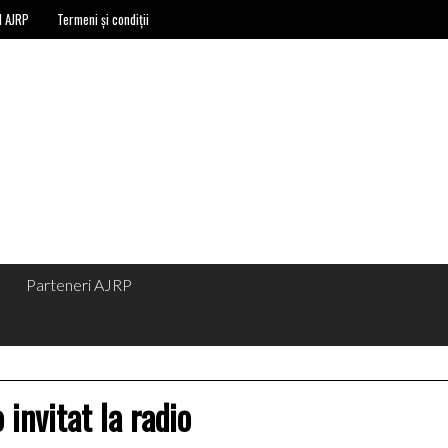
l AJRP
Termeni și condiții
Parteneri AJRP
invitat la radio