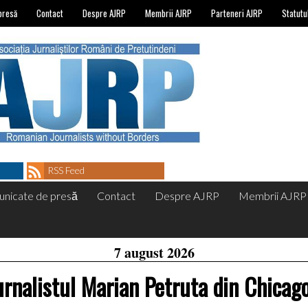
presă
Contact
Despre AJRP
Membrii AJRP
Parteneri AJRP
Statutu
RSS Feed
nicate de presă
Contact
Despre AJRP
Membrii AJRP
7 august 2026
urnalistul Marian Petruta din Chicago 