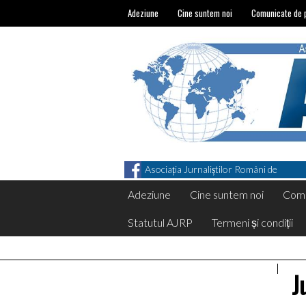
Adeziune
Cine suntem noi
Comunicate de 
Asociația Jurnaliștilor Români de
Pretutindeni on Facebook
Adeziune
Cine suntem noi
Comu
Statutul AJRP
Termeni și condiții
J