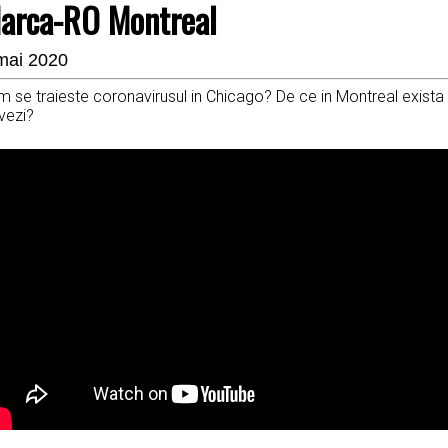
arca-RO Montreal
mai 2020
m se traieste coronavirusul in Chicago? De ce in Montreal exist
vezi?