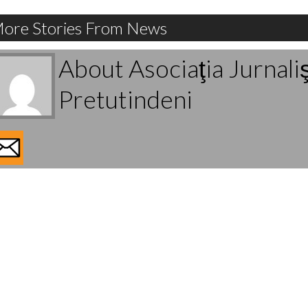
ore Stories From News
About Asociaţia Jurnali
Pretutindeni