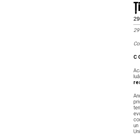
Ţ
29
29 
Co
C 
Aca
luâ
re
Anu
pri
ter
evo
co
un 
Un