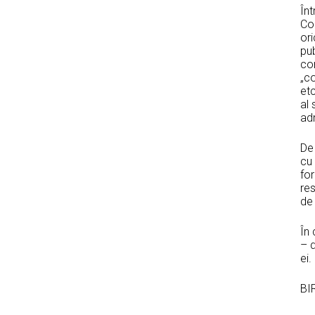
Înt
Con
ori
pub
con
„c
etc
al 
adm
De 
cu 
for
res
de
În
– d
ei.
BI