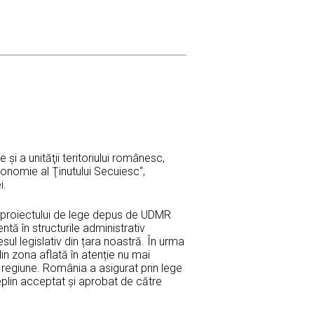
i a unităţii teritoriului românesc,
tonomie al Ţinutului Secuiesc“,
i.
 a proiectului de lege depus de UDMR
ntă în structurile administrativ
sul legislativ din țara noastră. În urma
in zona aflată în atenție nu mai
regiune. România a asigurat prin lege
deplin acceptat și aprobat de către