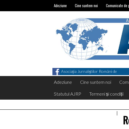
Adeziune
Cine suntem noi
Comunicate de 
Asociația Jurnaliștilor Români de
Pretutindeni on Facebook
Adeziune
Cine suntem noi
Comu
Statutul AJRP
Termeni și condiții
R