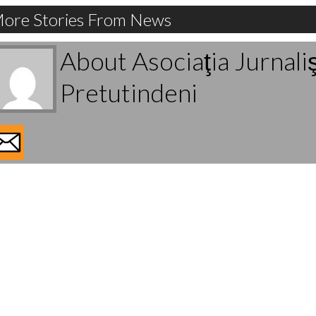
ore Stories From News
About Asociaţia Jurnali
Pretutindeni