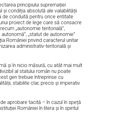
ctarea principiului supremației
 și condiția absolută ale valabilității
ă de conduită pentru orice entitate
a unui proiect de lege care să consacre
precum „autonomie teritorială”,
ă autonomă”, „statut de autonomie”
tuția României privind caracterul unitar
nizarea administrativ-teritorială și
mă și în nicio măsură, cu atât mai mult
ndivizibil al statului român nu poate
cest gen trebuie întreprinse cu
ții, stabilite clar, precis și imperativ
 de aprobare tacită – în cazul în speță
uției României în litera și în spiritul