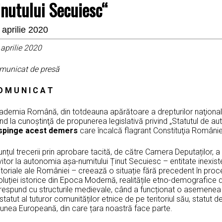
inutului Secuiesc“
 aprilie 2020
aprilie
2020
municat de presă
O M U N I C A T
demia Română, din totdeauna apărătoare a drepturilor naţionale ş
nd la cunoştinţă de propunerea legislativă privind „Statutul de au
spinge acest demers
care încalcă flagrant Constituţia Românie
nțul trecerii prin aprobare tacită, de către Camera Deputaților,
vitor la autonomia așa-numitului Ținut Secuiesc – entitate inexiste
itoriale ale României – creează o situație fără precedent în proce
luției istorice din Epoca Modernă, realitățile etno-demografice d
respund cu structurile medievale, când a funcționat o asemenea 
statut al tuturor comunităților etnice de pe teritoriul său, statut 
iunea Europeană, din care țara noastră face parte.