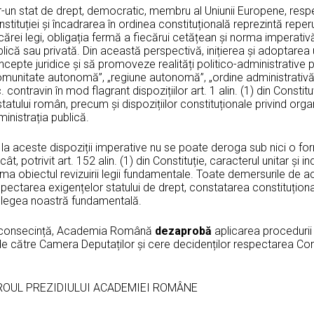
r-un stat de drept, democratic, membru al Uniunii Europene, respe
stituției și încadrarea în ordinea constituțională reprezintă reperul
cărei legi, obligația fermă a fiecărui cetățean și norma imperativ
lică sau privată. Din această perspectivă, inițierea și adoptare
cepte juridice și să promoveze realități politico-administrative 
omunitate autonomă”, „regiune autonomă”, „ordine administrativ
. contravin în mod flagrant dispozițiilor art. 1 alin. (1) din Consti
statului român, precum și dispozițiilor constituționale privind orga
inistrația publică.
la aceste dispoziții imperative nu se poate deroga sub nici o for
cât, potrivit art. 152 alin. (1) din Constituție, caracterul unitar și i
ma obiectul revizuirii legii fundamentale. Toate demersurile de a
pectarea exigențelor statului de drept, constatarea constituționalită
 legea noastră fundamentală.
 consecință, Academia Română
dezaprobă
aplicarea procedurii
e către Camera Deputaților și cere decidenților respectarea Constit
ROUL PREZIDIULUI ACADEMIEI ROMÂNE