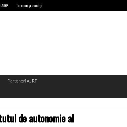
l AJRP
Termeni și condiții
Parteneri AJRP
tutul de autonomie al