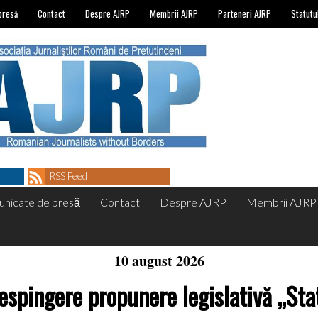
presă
Contact
Despre AJRP
Membrii AJRP
Parteneri AJRP
Statutu
RSS Feed
nicate de presă
Contact
Despre AJRP
Membrii AJRP
10 august 2026
espingere propunere legislativă „Sta