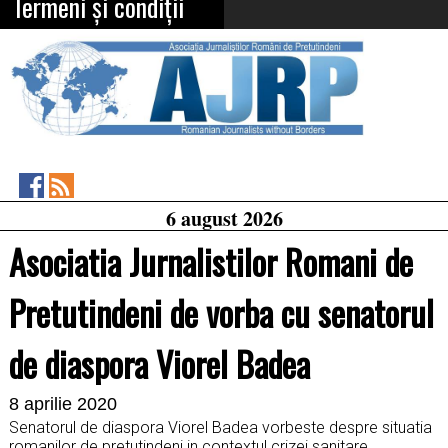
Termeni și condiții
Asociația
RSS
6 august 2026
Feed
Jurnaliștilor
Români
Asociatia Jurnalistilor Romani de
de
Pretutindeni
on
Pretutindeni de vorba cu senatorul
Facebook
de diaspora Viorel Badea
8 aprilie 2020
Senatorul de diaspora Viorel Badea vorbeste despre situatia
romanilor de pretutindeni in contextul crizei sanitare