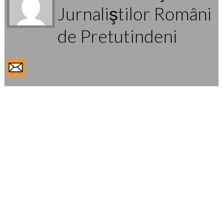
Jurnaliştilor Români
de Pretutindeni