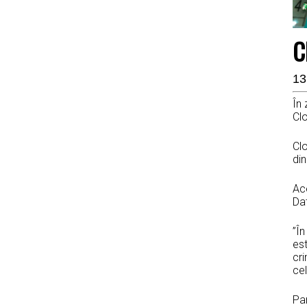
C
13
În 
Cl
Cl
din
Ac
Da
”În
est
cri
cel
Par