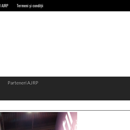
l AJRP
Termeni și condiții
Parteneri AJRP