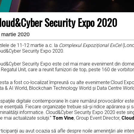
loud&Cyber Security Expo 2020
 martie 2020
zilele de 11-12 martie a.c. la
Complexul Expozițional ExCel
(Lond
oud&Cyber Security Expo 2020.
oud&Cyber Security Expo este cel mai mare eveniment din domeniul
 Regatul Unit, care a reunit furnizori de top, peste 160 de vorbitori, 
esta a fost co-localizat împreună cu alte evenimente:Cloud Expo
ta & AI World, Blockchain Technology World şi Data Centre Worl
 spaţiile digitale contemporane în care numărul provocărilor est
e esenţială. Fiecare organizaţie trebuie să-şi ridice apărarea şi s
minalităţii informatice. Cloud&Cyber Security Expo 2020 este sing
e mai actualizate soluţii.”
Tom Vine
, Group Event Director,
Cloud
ticipanţii au avut ocazia să afle despre noile ameninţări ale inter