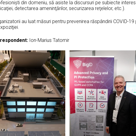
fesionişti din domeniu, să asiste la discursuri pe subiecte intere
icaţiei, detectarea ameninţărilor, securizarea reţelelor, etc.).
anizatorii au luat măsuri pentru prevenirea răspândirii COVID-19 
xpoziţiei.
respondent:
Ion-Marius Tatomir