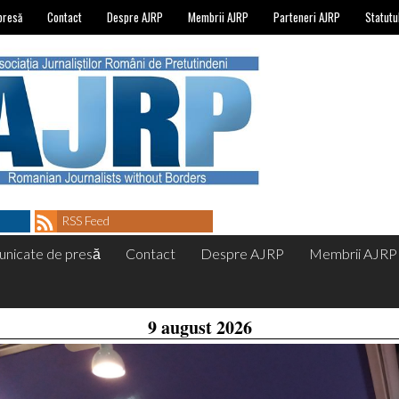
presă
Contact
Despre AJRP
Membrii AJRP
Parteneri AJRP
Statutu
RSS Feed
nicate de presă
Contact
Despre AJRP
Membrii AJRP
9 august 2026