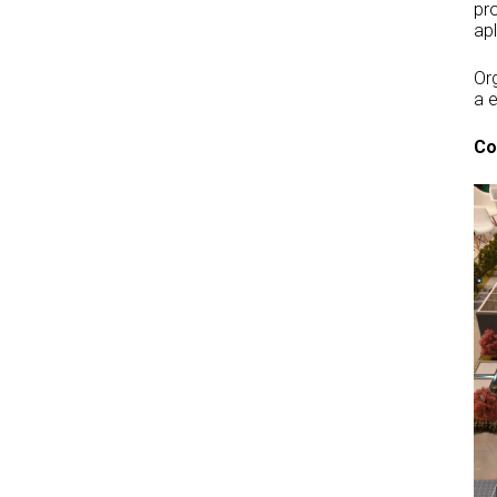
pro
apl
Org
a e
Co