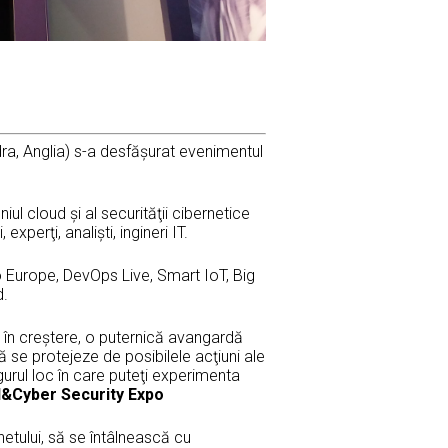
ra, Anglia) s-a desfăşurat evenimentul
 cloud şi al securităţii cibernetice
experţi, analişti, ingineri IT.
 Europe, DevOps Live, Smart IoT, Big
d.
e în creştere, o puternică avangardă
ă se protejeze de posibilele acţiuni ale
urul loc în care puteţi experimenta
&Cyber Security Expo
netului, să se întâlnească cu