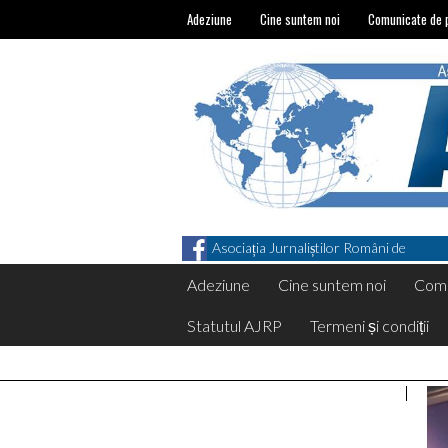
Adeziune
Cine suntem noi
Comunicate de 
Asociația Jurnaliștilor Români de
Pretutindeni on Facebook
Adeziune
Cine suntem noi
Comu
Statutul AJRP
Termeni și condiții