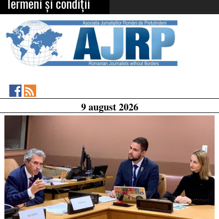
Termeni și condiții
Asociația
RSS
9 august 2026
Feed
Jurnaliștilor
Români
de
Pretutindeni
on
Facebook