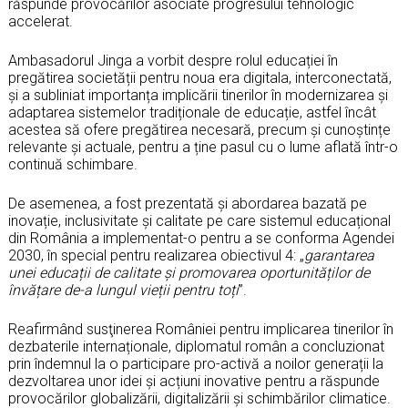
răspunde provocărilor asociate progresului tehnologic
accelerat.
Ambasadorul Jinga a vorbit despre rolul educației în
pregătirea societății pentru noua era digitala, interconectată,
și a subliniat importanța implicării tinerilor în modernizarea și
adaptarea sistemelor tradiționale de educație, astfel încât
acestea să ofere pregătirea necesară, precum și cunoștințe
relevante și actuale, pentru a ține pasul cu o lume aflată într-o
continuă schimbare.
De asemenea, a fost prezentată și abordarea bazată pe
inovație, inclusivitate și calitate pe care sistemul educațional
din România a implementat-o pentru a se conforma Agendei
2030, în special pentru realizarea obiectivul 4: „
garantarea
unei educații de calitate și promovarea oportunităților de
învățare de-a lungul vieții pentru toți
”.
Reafirmând susţinerea României pentru implicarea tinerilor în
dezbaterile internaționale, diplomatul român a concluzionat
prin îndemnul la o participare pro-activă a noilor generații la
dezvoltarea unor idei și acțiuni inovative pentru a răspunde
provocărilor globalizării, digitalizării și schimbărilor climatice.