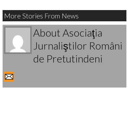
More Stories From News
About Asociaţia
Jurnaliştilor Români
de Pretutindeni