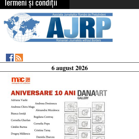
Termeni și condiții
Asociația
RSS
6 august 2026
Feed
Jurnaliștilor
Români
de
Pretutindeni
on
Facebook