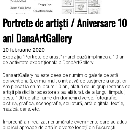
Portrete de artiști / Aniversare 10
ani DanaArtGallery
10 februarie 2020
Expoziția “Portrete de artiști” marchează împlinirea a 10 ani
de activitate expozițională a DanaArtGallery.
DanaartGallery nu este ceea ce numim o galerie de artă
convențională, ci mai mult o inițiativă de susținere a artiștilor.
Am plecat la drum, acum 10 ani, alături de un grup restrans de
artiști plastici iar acestora s-au alăturat, de-a lungul timpului,
peste 100 de alte nume din domenii diverse: fotografie,
pictură, grafică, scenografie, sculptură, artă digitală, textile,
muzică, dans, etc.
Împreună am realizat nenumărate evenimente care au adus
publicul aproape de artă în diverse locații din București.