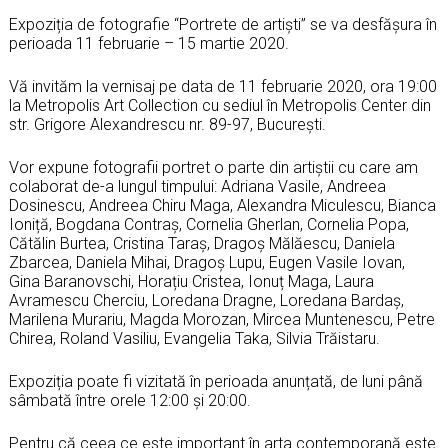
Expoziția de fotografie “Portrete de artiști” se va desfășura în
perioada 11 februarie – 15 martie 2020.
Vă invităm la vernisaj pe data de 11 februarie 2020, ora 19:00
la Metropolis Art Collection cu sediul în Metropolis Center din
str. Grigore Alexandrescu nr. 89-97, Bucureşti.
Vor expune fotografii portret o parte din artiștii cu care am
colaborat de-a lungul timpului: Adriana Vasile, Andreea
Dosinescu, Andreea Chiru Maga, Alexandra Miculescu, Bianca
Ioniță, Bogdana Contraș, Cornelia Gherlan, Cornelia Popa,
Cătălin Burtea, Cristina Taraș, Dragoș Mălăescu, Daniela
Zbarcea, Daniela Mihai, Dragoș Lupu, Eugen Vasile Iovan,
Gina Baranovschi, Horațiu Cristea, Ionuț Maga, Laura
Avramescu Cherciu, Loredana Dragne, Loredana Bardaș,
Marilena Murariu, Magda Morozan, Mircea Muntenescu, Petre
Chirea, Roland Vasiliu, Evangelia Taka, Silvia Trăistaru.
Expoziția poate fi vizitată în perioada anunțată, de luni până
sâmbată între orele 12:00 și 20:00.
Pentru că ceea ce este important în arta contemporană este