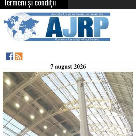
Termeni și condiții
Asociația
RSS
7 august 2026
Feed
Jurnaliștilor
Români
de
Pretutindeni
on
Facebook