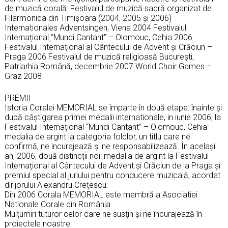
de muzică corală: Festivalul de muzică sacră organizat de
Filarmonica din Timişoara (2004, 2005 și 2006)
Internationales Adventsingen, Viena 2004 Festivalul
Internațional “Mundi Cantant” – Olomouc, Cehia 2006
Festivalul Internațional al Cântecului de Advent şi Crăciun –
Praga 2006 Festivalul de muzică religioasă Bucureşti,
Patriarhia Română, decembrie 2007 World Choir Games –
Graz 2008
PREMII
Istoria Coralei MEMORIAL se împarte în două etape: înainte şi
după câştigarea primei medalii internationale, in iunie 2006, la
Festivalul Internațional “Mundi Cantant” – Olomouc, Cehia:
medalia de argint la categoria folclor, un titlu care ne
confirmă, ne incurajează şi ne responsabilizează. În același
an, 2006, două distincții noi: medalia de argint la Festivalul
Internațional al Cântecului de Advent şi Crăciun de la Praga şi
premiul special al juriului pentru conducere muzicală, acordat
dirijorului Alexandru Creţescu.
Din 2006 Corala MEMORIAL este membră a Asociatiei
Nationale Corale din România.
Mulțumiri tuturor celor care ne susţin şi ne încurajează în
proiectele noastre: