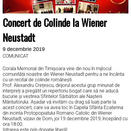
Concert de Colinde la Wiener
Neustadt
9 decembrie 2019
COMUNICAT
Corala Memorial din Timișoara vine din nou în mijlocul
comunității noastre din Wiener Neustadt pentru a ne încânta
cu un recital de colinde românești.
Prof. Alexandru Crețescu, dirijorul acestui grup minunat de
interpreți a pregătit un repertoriu bogat care să ne aducă
bucurie și vestirea Sfintelor Sărbători ale Nașterii
Mântuitorului. Așadar vă invităm cu drag să luați parte la
acest concert, care va avea loc în Capela Sfânta Ecaterina
din incinta Protopopiatului Romano Catolic din Wiener
Neustadt, vizavi de Dom, joi 19 decembrie 2019, începând cu
ora 18:00.
Intrarea este prin donație liberă!