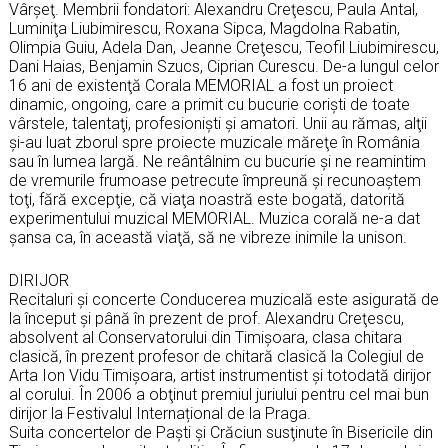
Vârşeţ. Membrii fondatori: Alexandru Creţescu, Paula Antal,
Luminiţa Liubimirescu, Roxana Sipca, Magdolna Rabatin,
Olimpia Guiu, Adela Dan, Jeanne Creţescu, Teofil Liubimirescu,
Dani Haias, Benjamin Szucs, Ciprian Curescu. De-a lungul celor
16 ani de existenţă Corala MEMORIAL a fost un proiect
dinamic, ongoing, care a primit cu bucurie corişti de toate
vârstele, talentaţi, profesionişti și amatori. Unii au rămas, alţii
şi-au luat zborul spre proiecte muzicale măreţe în România
sau în lumea largă. Ne reântâlnim cu bucurie şi ne reamintim
de vremurile frumoase petrecute împreună și recunoaştem
toţi, fără excepţie, că viaţa noastră este bogată, datorită
experimentului muzical MEMORIAL. Muzica corală ne-a dat
şansa ca, în această viaţă, să ne vibreze inimile la unison.
DIRIJOR
Recitaluri și concerte Conducerea muzicală este asigurată de
la început şi până în prezent de prof. Alexandru Creţescu,
absolvent al Conservatorului din Timişoara, clasa chitara
clasică, în prezent profesor de chitară clasică la Colegiul de
Arta Ion Vidu Timişoara, artist instrumentist şi totodată dirijor
al corului. În 2006 a obţinut premiul juriului pentru cel mai bun
dirijor la Festivalul Internațional de la Praga.
Suita concertelor de Paşti şi Crăciun susţinute în Bisericile din