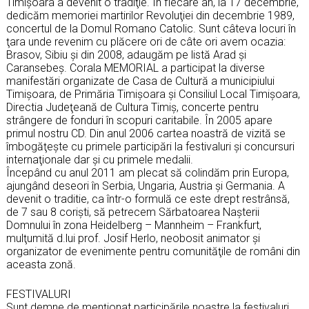
Timişoara a devenit o tradiţie. În fiecare an, la 17 decembrie,
dedicăm memoriei martirilor Revoluţiei din decembrie 1989,
concertul de la Domul Romano Catolic. Sunt câteva locuri în
ţara unde revenim cu plăcere ori de câte ori avem ocazia:
Brasov, Sibiu și din 2008, adaugăm pe listă Arad și
Caransebeș. Corala MEMORIAL a participat la diverse
manifestări organizate de Casa de Cultură a municipiului
Timişoara, de Primăria Timişoara şi Consiliul Local Timişoara,
Directia Judeţeană de Cultura Timiş, concerte pentru
strângere de fonduri în scopuri caritabile. În 2005 apare
primul nostru CD. Din anul 2006 cartea noastră de vizită se
îmbogăţeşte cu primele participări la festivaluri și concursuri
internaţionale dar şi cu primele medalii.
Începând cu anul 2011 am plecat să colindăm prin Europa,
ajungând deseori în Serbia, Ungaria, Austria şi Germania. A
devenit o traditie, ca într-o formulă ce este drept restrânsă,
de 7 sau 8 corişti, să petrecem Sărbatoarea Naşterii
Domnului în zona Heidelberg – Mannheim – Frankfurt,
mulţumită d.lui prof. Josif Herlo, neobosit animator și
organizator de evenimente pentru comunităţile de români din
aceasta zonă.
FESTIVALURI
Sunt demne de menţionat participările noastre la festivaluri