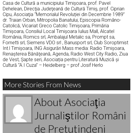
Casa de Cultură a municipiului Timişoara, prof. Pavel
Dehelean, Direcţia Judeţeană de Cultură Timiş, prof. Ciprian
Cipu, Asociaţia “Memorialul Revoluției din Decembrie 1989”
dr. Traian Orban, Mitropolia Banatului, Episcopia Româno-
Catolică, Vicariat Greco Catolic Timișoara, Primăria
Timişoara, Consiliul Local Timişoara Iulius Mall, Alcatel
România, Romics srl, Ambalajul Metalic sa, Prompt sa,
Fornetti srl, Siemens VDO srl , Banusport srl, Club Soroptimist
Int.l Timişoara, ING Asigurări Mass media: Radio Timişoara,
Renaşterea Bănăţeană, Agenda, Radio West City Radio, Ziua
de Vest, Şapte seri, Asociația pentru Literatură Muzică și
Cultură “A.I Cuza” – Heidelberg – prof Josif Herlo
More Stories From News
About Asociaţia
Jurnaliştilor Români
de Pretutindeni