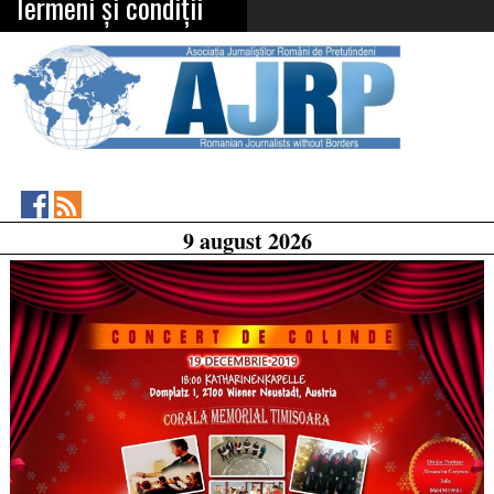
Termeni și condiții
Asociația
RSS
9 august 2026
Feed
Jurnaliștilor
Români
de
Pretutindeni
on
Facebook