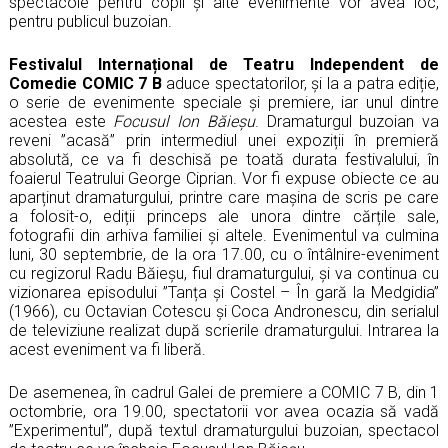
spectacole pentru copii și alte evenimente vor avea loc,
pentru publicul buzoian.
Festivalul Internațional de Teatru Independent de
Comedie COMIC 7 B
aduce spectatorilor, și la a patra ediție,
o serie de evenimente speciale și premiere, iar unul dintre
acestea este
Focusul Ion Băieșu
. Dramaturgul buzoian va
reveni ”acasă” prin intermediul unei expoziții în premieră
absolută, ce va fi deschisă pe toată durata festivalului, în
foaierul Teatrului George Ciprian. Vor fi expuse obiecte ce au
aparținut dramaturgului, printre care mașina de scris pe care
a folosit-o, ediții princeps ale unora dintre cărțile sale,
fotografii din arhiva familiei și altele. Evenimentul va culmina
luni, 30 septembrie, de la ora 17.00, cu o întâlnire-eveniment
cu regizorul Radu Băieșu, fiul dramaturgului, și va continua cu
vizionarea episodului ”Tanța și Costel – În gară la Medgidia”
(1966), cu Octavian Cotescu și Coca Andronescu, din serialul
de televiziune realizat după scrierile dramaturgului. Intrarea la
acest eveniment va fi liberă.
De asemenea, în cadrul Galei de premiere a COMIC 7 B, din 1
octombrie, ora 19.00, spectatorii vor avea ocazia să vadă
”Experimentul”, după textul dramaturgului buzoian, spectacol