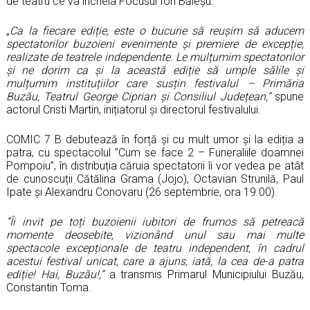
de teatru ce va încheia Focusul Ion Băieșu.
„
Ca la fiecare ediție, este o bucurie să reușim să aducem
spectatorilor buzoieni evenimente și premiere de excepție,
realizate de teatrele independente. Le mulțumim spectatorilor
și ne dorim ca și la această ediție să umple sălile și
mulțumim instituțiilor care susțin festivalul – Primăria
Buzău, Teatrul George Ciprian și Consiliul Județean,”
spune
actorul Cristi Martin, inițiatorul și directorul festivalului.
COMIC 7 B debutează în forță și cu mult umor și la ediția a
patra, cu spectacolul ”Cum se face 2 – Funeraliile doamnei
Pompoiu”, în distribuția căruia spectatorii îi vor vedea pe atât
de cunoscuții Cătălina Grama (Jojo), Octavian Strunilă, Paul
Ipate și Alexandru Conovaru (26 septembrie, ora 19.00).
”Îi invit pe toți buzoienii iubitori de frumos să petreacă
momente deosebite, vizionând unul sau mai multe
spectacole excepționale de teatru independent, în cadrul
acestui festival unicat, care a ajuns, iată, la cea de-a patra
ediție! Hai, Buzău!,”
a transmis Primarul Municipiului Buzău,
Constantin Toma.