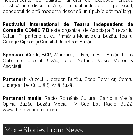
artistică interdisciplinară și multiculturalitatea – pe scurt,
conceptul de artă modernă deschisă unui public cât mai larg.
Festivalul Internațional de Teatru Independent de
Comedie COMIC 7 B
este organizat de Asociația Bulevardul
Culturii, în parteneriat cu Primăria Municipiului Buzău, Teatrul
George Ciprian și Consiliul Județean Buzău.
Sponsori:
iCredit, BCR, Winmarkt, Jidvei, Lucsor Buzău, Lions
Club International Buzău, Birou Notarial Vasile Victor &
Asociații
Parteneri
: Muzeul Județean Buzău, Casa Berarilor, Centrul
Județean De Cultură Și Artă Buzău
Parteneri media:
Radio România Cultural, Campus Media,
Opinia Buzău, Buzău Media, TV Sud Est, Radio BUZZ,
www.theLavenderist.com
More Stories From News