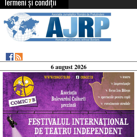
Termeni și condiții
Asociația
RSS
6 august 2026
Feed
Jurnaliștilor
Români
de
Pretutindeni
on
Facebook