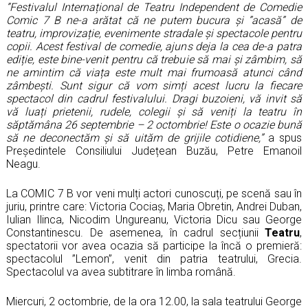
”
Festivalul Internațional de Teatru Independent de Comedie
Comic 7 B ne-a arătat că ne putem bucura și ”acasă” de
teatru, improvizație, evenimente stradale și spectacole pentru
copii. Acest festival de comedie, ajuns deja la cea de-a patra
ediție, este bine-venit pentru că trebuie să mai și zâmbim, să
ne amintim că viața este mult mai frumoasă atunci când
zâmbești. Sunt sigur că vom simți acest lucru la fiecare
spectacol din cadrul festivalului. Dragi buzoieni, vă invit să
vă luați prietenii, rudele, colegii și să veniți la teatru în
săptămâna 26 septembrie – 2 octombrie! Este o ocazie bună
să ne deconectăm și să uităm de grijile cotidiene
,”
a spus
Președintele Consiliului Județean Buzău, Petre Emanoil
Neagu.
La COMIC 7 B vor veni mulți actori cunoscuți, pe scenă sau în
juriu, printre care: Victoria Cociaș, Maria Obretin, Andrei Duban,
Iulian Ilinca, Nicodim Ungureanu, Victoria Dicu sau George
Constantinescu. De asemenea, în cadrul secțiunii
Teatru
,
spectatorii vor avea ocazia să participe la încă o premieră:
spectacolul ”Lemon”, venit din patria teatrului, Grecia.
Spectacolul va avea subtitrare în limba română.
Miercuri, 2 octombrie, de la ora 12.00, la sala teatrului George