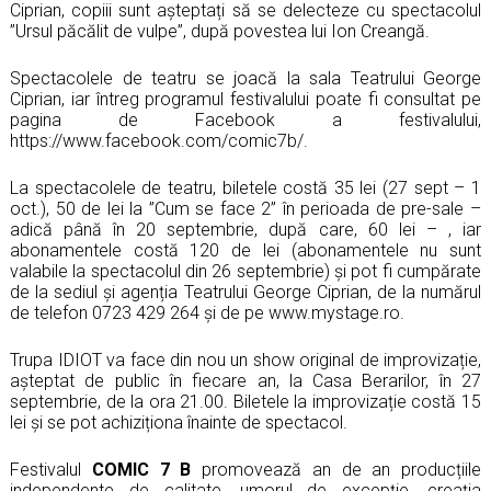
Ciprian, copiii sunt așteptați să se delecteze cu spectacolul
”Ursul păcălit de vulpe”, după povestea lui Ion Creangă.
Spectacolele de teatru se joacă la sala Teatrului George
Ciprian, iar întreg programul festivalului poate fi consultat pe
pagina de Facebook a festivalului,
https://www.facebook.com/comic7b/.
La spectacolele de teatru, biletele costă 35 lei (27 sept – 1
oct.), 50 de lei la ”Cum se face 2”
în perioada de pre-sale –
adică până în 20 septembrie, după care, 60 lei –
, iar
abonamentele costă 120 de lei (abonamentele nu sunt
valabile la spectacolul din 26 septembrie) și pot fi cumpărate
de la sediul și agenția Teatrului George Ciprian, de la numărul
de telefon 0723 429 264 și de pe www.mystage.ro.
Trupa IDIOT va face din nou un show original de improvizație,
așteptat de public în fiecare an, la Casa Berarilor, în 27
septembrie, de la ora 21.00. Biletele la improvizație costă 15
lei și se pot achiziționa înainte de spectacol.
Festivalul
COMIC 7 B
promovează an de an producțiile
independente de calitate, umorul de excepție, creația