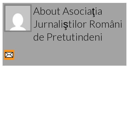
About Asociaţia
Jurnaliştilor Români
de Pretutindeni