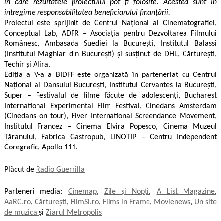
în care rezultatele proiectului pot fi folosite. Acestea sunt în
întregime responsabilitatea beneficiarului finanțării.
Proiectul este sprijinit de Centrul Național al Cinematografiei,
Conceptual Lab, ADFR – Asociația pentru Dezvoltarea Filmului
Românesc, Ambasada Suediei la București, Institutul Balassi
(Institutul Maghiar din București) și susținut de DHL, Cărturești,
Techir și Alira.
Ediția a V-a a BIDFF este organizată în parteneriat cu Centrul
Național al Dansului București, Institutul Cervantes la București,
Super – Festivalul de filme făcute de adolescenți, Bucharest
International Experimental Film Festival, Cinedans Amsterdam
(Cinedans on tour), Fiver International Screendance Movement,
Institutul Francez – Cinema Elvira Popesco, Cinema Muzeul
Țăranului, Fabrica Gastropub, LINOTIP – Centru Independent
Coregrafic, Apollo 111.
Plăcut de
Radio Guerrilla
Parteneri media:
Cinemap
,
Zile și Nopți
,
A List Magazine
,
AaRC.ro
,
Cărturești
,
FilmSi.ro
,
Films in Frame
,
Movienews
,
Un site
de muzica
și
Ziarul Metropolis