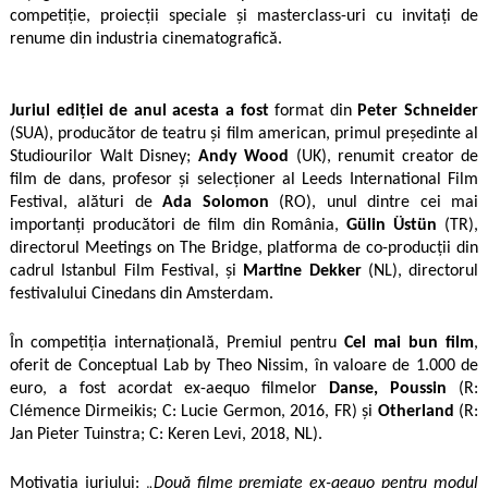
competiție, proiecții speciale și masterclass-uri cu invitați de
renume din industria cinematografică.
Juriul ediției de anul acesta a fost
format din
Peter Schneider
(SUA), producător de teatru și film american, primul președinte al
Studiourilor Walt Disney;
Andy Wood
(UK), renumit creator de
film de dans, profesor și selecționer al Leeds International Film
Festival, alături de
Ada Solomon
(RO), unul dintre cei mai
importanți producători de film din România,
Gülin Üstün
(TR),
directorul Meetings on The Bridge, platforma de co-producții din
cadrul Istanbul Film Festival, și
Martine Dekker
(NL), directorul
festivalului Cinedans din Amsterdam.
În competiția internațională, Premiul pentru
Cel mai bun film
,
oferit de Conceptual Lab by Theo Nissim, în valoare de 1.000 de
euro, a fost acordat ex-aequo filmelor
Danse, Poussin
(R:
Clémence Dirmeikis; C: Lucie Germon, 2016, FR) și
Otherland
(R:
Jan Pieter Tuinstra; C: Keren Levi, 2018, NL).
Motivația juriului:
„Două filme premiate ex-aequo pentru modul