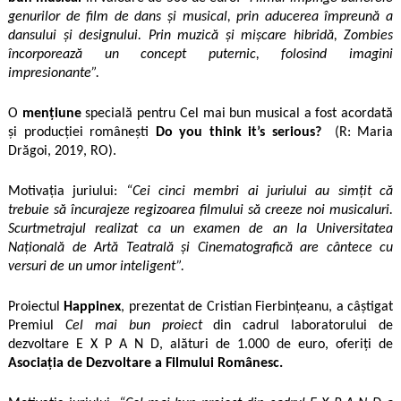
genurilor de film de dans și musical, prin aducerea împreună a
dansului și designului. Prin muzică și mișcare hibridă, Zombies
încorporează un concept puternic, folosind imagini
impresionante”.
O
mențiune
specială pentru Cel mai bun musical a fost acordată
și producției românești
Do you think it’s serious?
(R: Maria
Drăgoi, 2019, RO).
Motivația juriului:
“Cei cinci membri ai juriului au simțit că
trebuie să încurajeze regizoarea filmului să creeze noi musicaluri.
Scurtmetrajul realizat ca un examen de an la Universitatea
Națională de Artă Teatrală și Cinematografică are cântece cu
versuri de un umor inteligent”.
Proiectul
Happinex
, prezentat de Cristian Fierbințeanu, a câștigat
Premiul
Cel mai bun proiect
din cadrul laboratorului de
dezvoltare E X P A N D, alături de 1.000 de euro, oferiți de
Asociația de Dezvoltare a Filmului Românesc.