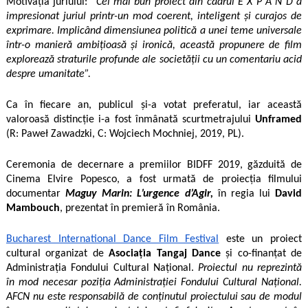
Motivația juriului:
“Cel mai bun proiect din cadrul E X P A N D a
impresionat juriul printr-un mod coerent, inteligent și curajos de
exprimare. Implicând dimensiunea politică a unei teme universale
într-o manieră ambițioasă și ironică, această propunere de film
explorează straturile profunde ale societății cu un comentariu acid
despre umanitate”.
Ca în fiecare an, publicul și-a votat preferatul, iar această
valoroasă distincție i-a fost înmânată scurtmetrajului
Unframed
(R: Paweł Zawadzki, C: Wojciech Mochniej, 2019, PL).
Ceremonia de decernare a premiilor BIDFF 2019, găzduită de
Cinema Elvire Popesco, a fost urmată de proiecția filmului
documentar
Maguy Marin: L’urgence d’Agir,
în regia lui
David
Mambouch
, prezentat în premieră în România.
Bucharest International Dance Film Festival
este un proiect
cultural organizat de
Asociația Tangaj Dance
și co-finanțat de
Administrația Fondului Cultural Național.
Proiectul nu reprezintă
în mod necesar poziţia Administrației Fondului Cultural Național.
AFCN nu este responsabilă de conținutul proiectului sau de modul