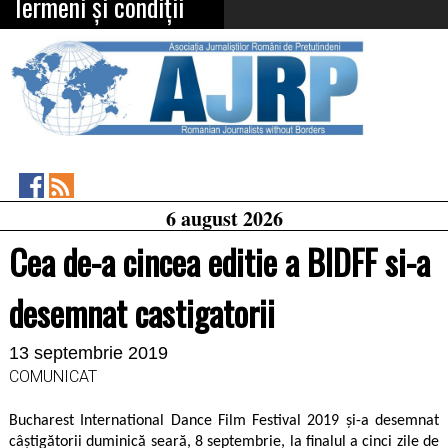
Termeni și condiții
Asociația
RSS
6 august 2026
Feed
Jurnaliștilor
Români
Cea de-a cincea editie a BIDFF si-a
de
Pretutindeni
on
desemnat castigatorii
Facebook
13 septembrie 2019
COMUNICAT
Bucharest International Dance Film Festival 2019 și-a desemnat
câștigătorii duminică seară, 8 septembrie, la finalul a cinci zile de