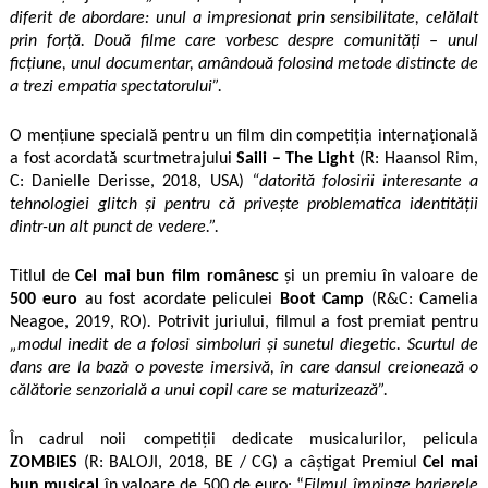
diferit de abordare: unul a impresionat prin sensibilitate, celălalt
prin forță. Două filme care vorbesc despre comunități – unul
ficțiune, unul documentar, amândouă folosind metode distincte de
a trezi empatia spectatorului”.
O mențiune specială pentru un film din competiția internațională
a fost acordată scurtmetrajului
Saili – The Light
(R: Haansol Rim,
C: Danielle Derisse, 2018, USA)
“datorită folosirii interesante a
tehnologiei glitch și pentru că privește problematica identității
dintr-un alt punct de vedere.”.
Titlul de
Cel mai bun film românesc
și un premiu în valoare de
500 euro
au fost acordate peliculei
Boot Camp
(R&C: Camelia
Neagoe, 2019, RO)
.
Potrivit juriului, filmul a fost premiat pentru
„modul inedit de a folosi simboluri și sunetul diegetic. Scurtul de
dans are la bază o poveste imersivă, în care dansul creionează o
călătorie senzorială a unui copil care se maturizează”.
În cadrul noii competiții dedicate musicalurilor, pelicula
ZOMBIES
(R: BALOJI, 2018, BE / CG) a câștigat Premiul
Cel mai
bun musical
în valoare de 500 de euro: “
Filmul împinge barierele