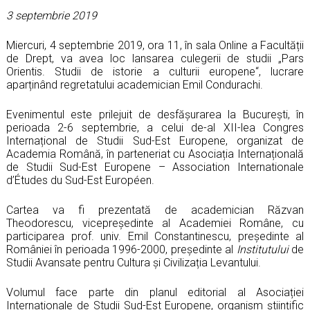
3 septembrie 2019
Miercuri, 4 septembrie 2019, ora 11, în sala Online a Facultății
de Drept, va avea loc lansarea culegerii de studii „
Pars
Orientis. Studii de istorie a culturii europene“, lucrare
aparținând regretatului
academician
Emil Condurachi.
Evenimentul este prilejuit de desfășurarea la București, în
perioada 2-6 septembrie, a celui de-al XII-lea Congres
Internațional de Studii Sud-Est Europene, organizat de
Academia Română, în parteneriat cu Asociația Internațională
de Studii Sud-Est Europene – Association Internationale
d’Études du Sud-Est Européen.
Cartea va fi prezentată de academician Răzvan
Theodorescu, vicepreședinte al Academiei Române, cu
participarea prof. univ. Emil Constantinescu, președinte al
României în perioada 1996-2000, președinte al
Institutului
de
Studii Avansate pentru Cultura și Civilizația Levantului.
Volumul face parte din planul editorial al Asociației
Internaționale de Studii Sud-Est Europene, organism științific