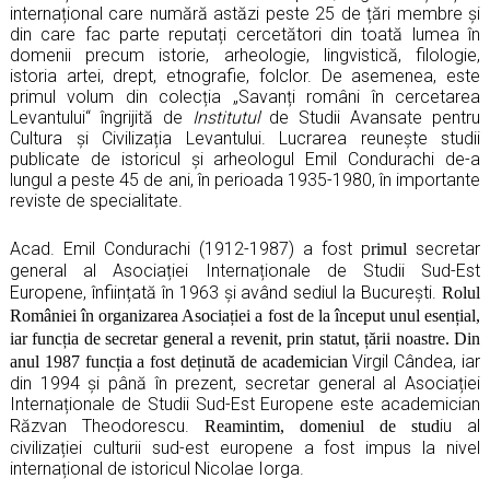
internațional care numără astăzi peste 25 de țări membre și
din care fac parte reputați cercetători din toată lumea în
domenii precum istorie, arheologie, lingvistică, filologie,
istoria artei, drept, etnografie, folclor. De asemenea, este
primul volum din colecția „Savanți români în cercetarea
Levantului“ îngrijită de
Institutul
de Studii Avansate pentru
Cultura și Civilizația Levantului. Lucrarea reunește studii
publicate de istoricul și arheologul Emil Condurachi de-a
lungul a peste 45 de ani, în perioada 1935-1980, în importante
reviste de specialitate.
Acad. Emil Condurachi (1912-1987) a fost p
secretar
rimul
general al Asociației Internaționale de Studii Sud-Est
Europene, înființată în 1963 și având sediul la București.
Rolul
României în organizarea Asociației a fost de la început unul esențial,
iar funcția de secretar general a revenit, prin statut, țării noastre. Din
Virgil Cândea, iar
anul 1987 funcția a fost deținută de academician
din 1994 și până în prezent, secretar general al Asociației
Internaționale de Studii Sud-Est Europene este academician
Răzvan Theodorescu.
iu al
Reamintim, domeniul de stud
civilizației culturii sud-est europene a fost impus la nivel
internațional de istoricul Nicolae Iorga.