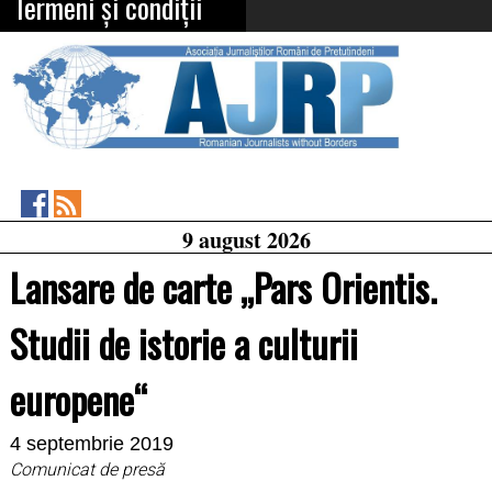
Termeni și condiții
Asociația
RSS
9 august 2026
Feed
Jurnaliștilor
Români
Lansare de carte „Pars Orientis.
de
Pretutindeni
on
Studii de istorie a culturii
Facebook
europene“
4 septembrie 2019
Comunicat de presă