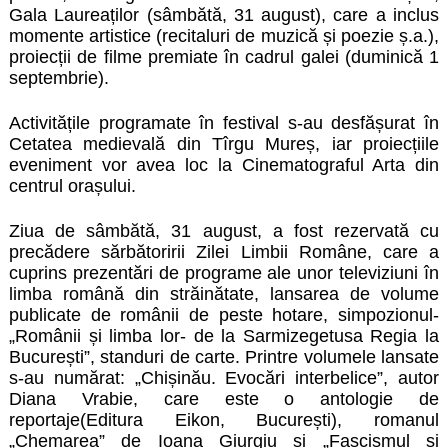
Gala Laureaților (sâmbătă, 31 august), care a inclus
momente artistice (recitaluri de muzică și poezie ș.a.),
proiecții de filme premiate în cadrul galei (duminică 1
septembrie).
Activitățile programate în festival s-au desfășurat în
Cetatea medievală din Tîrgu Mureș, iar proiecțiile
eveniment vor avea loc la Cinematograful Arta din
centrul orașului.
Ziua de sâmbătă, 31 august, a fost rezervată cu
precădere sărbătoririi Zilei Limbii Române, care a
cuprins prezentări de programe ale unor televiziuni în
limba română din străinătate, lansarea de volume
publicate de românii de peste hotare, simpozionul-
„Românii și limba lor- de la Sarmizegetusa Regia la
București”, standuri de carte. Printre volumele lansate
s-au numărat: „Chișinău. Evocări interbelice”, autor
Diana Vrabie, care este o antologie de
reportaje(Editura Eikon, București), romanul
„Chemarea” de Ioana Giurgiu și „Fascismul și