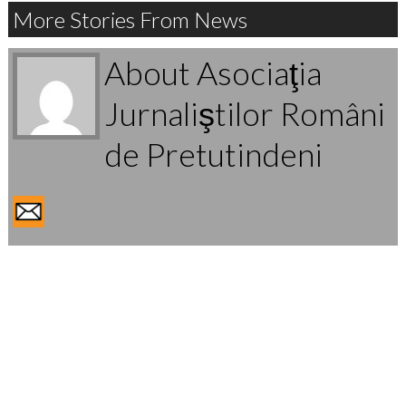
More Stories From News
About Asociaţia
Jurnaliştilor Români
de Pretutindeni