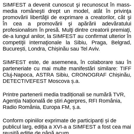
SIMFEST a devenit cunoscut şi recunoscut în mass-
media româneşti drept un model, atât în privinţa
promovării libertăţii de exprimare a creatorilor, cât şi
în cea a promovării şi apărării adevăratului
profesionalism în presă. Mulţi dintre creatorii premiaţi,
de-a lungul anilor, la SIMFEST au confirmat ulterior în
competiţii internaţionale la Sibiu, Praga, Belgrad,
București, Londra, Chișinău sau Tel Aviv.
SIMFEST este, de asemenea, în colaborare sau în
parteneriate cu mai multe manifestări similare: TIFF
Cluj-Napoca, ASTRA Sibiu, CRONOGRAF Chișinău,
DETECTIVEFEST Moscova ș.a.
Printre partenerii media tradiționali se numără TVR,
Agenția Națională de știri Agerpres, RFI România,
Radio România, Europa FM, ș.a.
Conform opiniilor exprimate de participanți și de
publicul larg, ediția a XVI-a a SIMFEST a fost cea mai
reușită ediție de până acum.