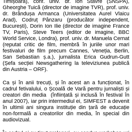
Timișoara), conf. univ. dr. Ion Stavre (SNSPA),
Gheorghe Tuică (director de imagine TVR), prof. univ.
dr. Brândușa Armanca (Universitatea Aurel Vlaicu
Arad), Codruț Pânzaru (producător independent,
București), Dorin Ion Ilie (director de imagine France
TV, Paris), Steve Teers (editor de imagine, BBC
World Service, Londra), prof. univ. dr. Manuela Cernat
(reputat critic de film, membră în juriile unor mari
festivaluri de film precum Cannes, Veneția, Berlin,
San Sebastian ș.a.), jurnalista Erica Gudrun-Gutt
(Șefa secției Newsgathering la televiziunea publică
din Austria – ORF).
Ca și în anii trecuți, și în acest an a funcționat, în
cadrul fetivalului, o
Școală de Vară pentru jurnaliști și
creatori din media
(înființată și inclusă în festival în
anul 2007), iar prin intermediul ei, SIMFEST a devenit
în ultimii ani singura instituție din țară de educație
non-formală a creatorilor din media, în special din
audiovizual.