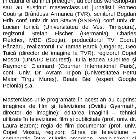
În cadrul ei au ținut prelegeri, au condus workshop-uri
sau au susținut masterclass-uri jurnaliștii Romeo
Couți și Brândușa Armanca (TVR), scriitorul Bogdan
Hrib, conf. univ. dr. Ion Stavre (SNSPA), conf. univ. dr.
Lucian Ionică (Universitatea de Vest Timișoara),
regizorul Ștefan Fischer (Germania), Charles
Fletcher, MBE (Scoția), producătorul TV Codruț
Pânzaru, realizatorul TV Tamas Barok (Ungaria), Geo
Tuică (director de imagine la TVR), regizorul Copel
Moscu (UNATC București), Iulia Badea Gueritee și
Raymond Clarinard (Courrier International Paris),
conf. Univ. Dr. Avram Tripon (Universitatea Petru
Maior Tîrgu Mureș), Beata Biel (expert Google
Polonia) ș.a.
Masterclass-urile programate în acest an au cuprins:
imaginea de film și televiziune (Ovidiu Gyarmath,
director de imagine); editarea imaginii – tehnici
utilizate în televiziune, film și publicitate (prof. univ. dr.
Laura Baron); regia de film documentar (prof. univ.
Copel Moscu, regizor); Știrea de televiziune –
comparație între stilurile american, anglo-saxon și