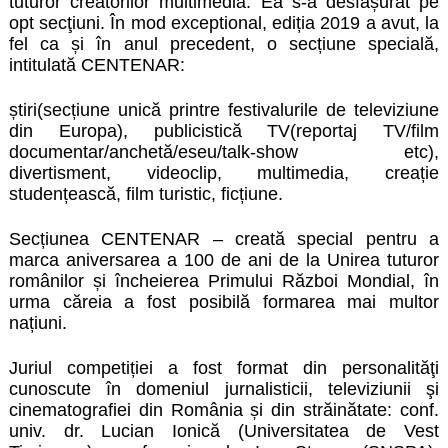
tuturor creatorilor multimedia. Ea s-a desfășurat pe
opt secţiuni. În mod exceptional, ediția 2019 a avut, la
fel ca și în anul precedent, o secțiune specială,
intitulată CENTENAR:
știri(secțiune unică printre festivalurile de televiziune
din Europa), publicistică TV(reportaj TV/film
documentar/anchetă/eseu/talk-show etc),
divertisment, videoclip, multimedia, creație
studențească, film turistic, ficțiune.
Secțiunea CENTENAR – creată special pentru a
marca aniversarea a 100 de ani de la Unirea tuturor
românilor și încheierea Primului Război Mondial, în
urma căreia a fost posibilă formarea mai multor
națiuni.
Juriul competiției a fost format din personalităţi
cunoscute în domeniul jurnalisticii, televiziunii şi
cinematografiei din România și din străinătate: conf.
univ. dr. Lucian Ionică (Universitatea de Vest