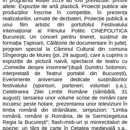
În programul ediției 2019 au fost prevăzute, printre
altele: Expoziție de artă plastică, Proiecții publice ale
producțiilor înscrise în competiție, în prezența
realizatorilor, urmate de dezbateri, Proiecție publică a
unui film artistic din portofoliul Festivalului
Internațional al Filmului Politic CINEPOLITICA
București, Un concert pentru tineret, susținut de
formația Țapinarii, Călătorie de documentare în județ,
program special la Căminul Cultural din comuna
Sîngeorgiu de Mureș (joi, 29 august), care a cuprins o
expoziție de pictură naivă, spectacol de teatru cu
„Comedie despre insomnie”(după Dumitru Solomon,
interpretată de Teatrul portabil din București),
Evenimente aniversare dedicate susținătorilor
festivalului (sponsori, parteneri, voluntari ș.a.),
Celebrarea Zilei Limbii Române (sâmbătă, 31
august): lansarea unor volume scrise de români care
locuiesc peste hotare, prezentarea unor televiziuni în
limba română din străinătate, simpozion: ”Limba
română, românii și România, de la Sarmizegetusa
Regia la București”; flash-mob-uri și minirecitaluri de
poezie; un târg de carte în Cetatea medievală ș.a.,