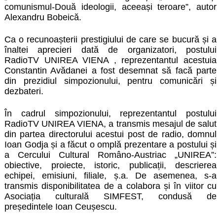
comunismul-Două ideologii, aceeași teroare”, autor
Alexandru Bobeică.
Ca o recunoașterii prestigiului de care se bucură și a
înaltei aprecieri dată de organizatori, postului
RadioTV UNIREA VIENA , reprezentantul acestuia
Constantin Avădanei a fost desemnat să facă parte
din prezidiul simpozionului, pentru comunicări și
dezbateri.
În cadrul simpozionului, reprezentantul postului
RadioTV UNIREA VIENA, a transmis mesajul de salut
din partea directorului acestui post de radio, domnul
Ioan Godja și a făcut o omplă prezentare a postului și
a Cercului Cultural Româno-Austriac „UNIREA”:
obiective, proiecte, istoric, publicații, descrierea
echipei, emisiuni, filiale, ș.a. De asemenea, s-a
transmis disponibilitatea de a colabora și în viitor cu
Asociația culturală SIMFEST, condusă de
președintele Ioan Ceușescu.