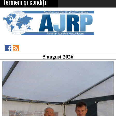
Termeni și condiții
Asociația
RSS
5 august 2026
Feed
Jurnaliștilor
Români
de
Pretutindeni
on
Facebook