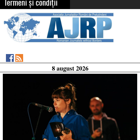
Termeni și condiții
Asociația
RSS
8 august 2026
Feed
Jurnaliștilor
Români
de
Pretutindeni
on
Facebook