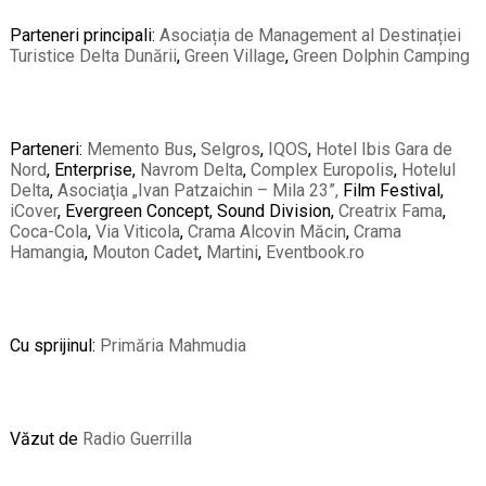
Parteneri principali:
Asociația de Management al Destinației
Turistice Delta Dunării
,
Green Village
,
Green Dolphin Camping
Parteneri:
Memento Bus
,
Selgros
,
IQOS
,
Hotel Ibis Gara de
Nord
, Enterprise,
Navrom Delta
,
Complex Europolis
,
Hotelul
Delta
,
Asociaţia „Ivan Patzaichin – Mila 23”,
Film Festival,
iCover
, Evergreen Concept, Sound Division,
Creatrix Fama
,
Coca-Cola
,
Via Viticola
,
Crama Alcovin Măcin
,
Crama
Hamangia
,
Mouton Cadet
,
Martini
,
Eventbook.ro
Cu sprijinul:
Primăria Mahmudia
Văzut de
Radio Guerrilla