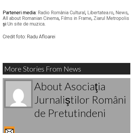
Parteneri media:
Radio România Cultural
,
Libertatea.ro
,
News
,
All about Romanian Cinema
,
Films in Frame
,
Ziarul Metropolis
și
Un site de muzica
.
Credit foto: Radu Afloarei
More Stories From News
About Asociaţia
Jurnaliştilor Români
de Pretutindeni