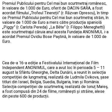
Premiul Publicului pentru Cel mai bun scurtmetraj românesc,
în valoare de 1.000 de Euro, oferit de DACIN-SARA, a fost
acordat filmului „Trofeul Tinereții” (r. Răzvan Oprescu), în timp
ce Premiul Publicului pentru Cel mai bun scurtmetraj străin, în
valoare de 1.000 de Euro a mers către producția spaniolă
„Piggy” (r. Carlota Pereda). „La Bête” (r. Filippo Meneghetti)
este scurtmetrajul căruia anul acesta Fundația ANONIMUL i-a
acordat Premiul Ovidiu Bose Paștină, în valoare de 1.000 de
Euro.
Cea de-a 16-a ediție a Festivalului Internațional de Film
Independent ANONIMUL, care a avut loc în perioada 5 – 11
august la Sfântu Gheorghe, Delta Dunării, a reunit în selecția
competiției de lungmetraj, realizată de Ludmila Cvikova, șase
titluri din Israel, Belgia, Suedia, Bulgaria, Iran şi România.
Selecția competiției de scurtmetraj, realizată de Ionuț Mareș,
a fost compusă din 24 de filme, românești și străine, alese
din peste 600 de producții.