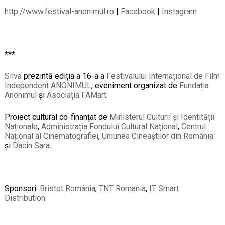
http://www.festival-anonimul.ro
|
Facebook
|
Instagram
***
Silva
prezintă ediția a 16-a a
Festivalului Internațional de Film
Independent ANONIMUL
, eveniment organizat de
Fundația
Anonimul
și
Asociația FAMart
.
Proiect cultural co-finanțat de
Ministerul Culturii și Identității
Naționale
,
Administrația Fondului Cultural Național
,
Centrul
Național al Cinematografiei
,
Uniunea Cineaștilor din România
și
Dacin Sara
.
Sponsori:
Bristot România
,
TNT Romania
,
IT Smart
Distribution