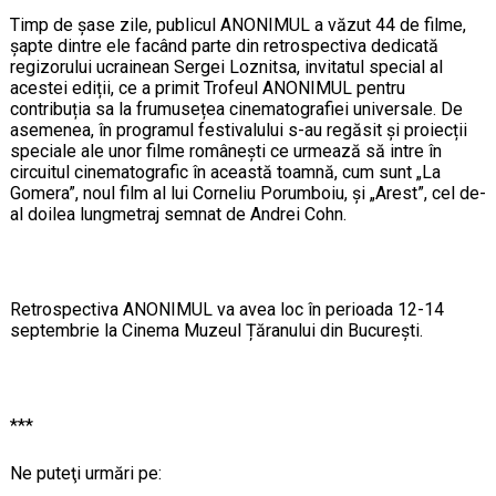
Timp de șase zile, publicul ANONIMUL a văzut 44 de filme,
șapte dintre ele facând parte din retrospectiva dedicată
regizorului ucrainean Sergei Loznitsa, invitatul special al
acestei ediții, ce a primit Trofeul ANONIMUL pentru
contribuția sa la frumusețea cinematografiei universale. De
asemenea, în programul festivalului s-au regăsit și proiecții
speciale ale unor filme românești ce urmează să intre în
circuitul cinematografic în această toamnă, cum sunt „La
Gomera”, noul film al lui Corneliu Porumboiu, și „Arest”, cel de-
al doilea lungmetraj semnat de Andrei Cohn.
Retrospectiva ANONIMUL va avea loc în perioada 12-14
septembrie la Cinema Muzeul Țăranului din București.
***
Ne puteţi urmări pe: