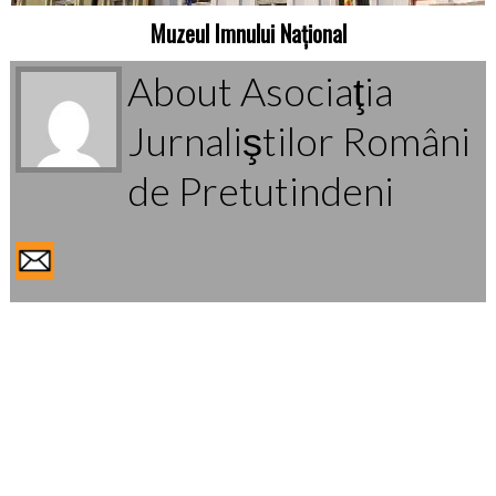
Muzeul Imnului Național
About Asociaţia
Jurnaliştilor Români
de Pretutindeni