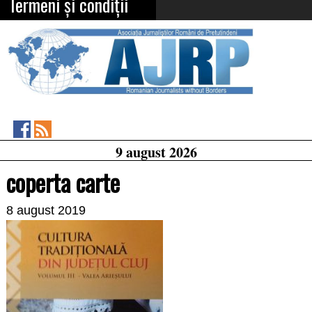
Termeni și condiții
Asociația
RSS
9 august 2026
Feed
Jurnaliștilor
Români
coperta carte
de
Pretutindeni
on
8 august 2019
Facebook