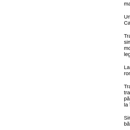
ma
Un
Ca
Tr
si
mo
le
La
ro
Tr
tr
pă
la
Si
bă