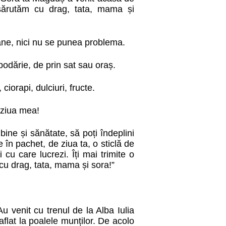
sărutăm cu drag, tata, mama și
oane, nici nu se punea problema.
podărie, de prin sat sau oraș.
orapi, dulciuri, fructe.
 ziua mea!
ine și sănătate, să poți îndeplini
e în pachet, de ziua ta, o sticlă de
 cu care lucrezi. Îți mai trimite o
cu drag, tata, mama și sora!”
u venit cu trenul de la Alba Iulia
aflat la poalele munților. De acolo