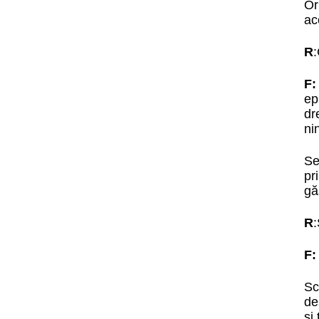
Or
ac
R
:
F
ep
dr
ni
Se
pr
gă
R
:
F
Sc
de
și