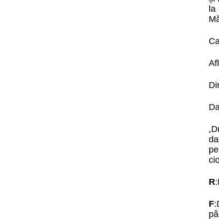
la
Mă
Ca
Af
Di
Da
Dr
„
da
pe
ci
R
:
F
:
pâ