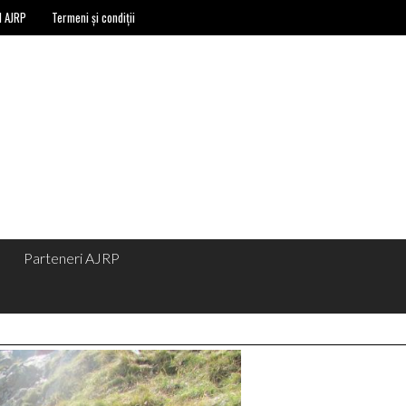
l AJRP
Termeni și condiții
Parteneri AJRP