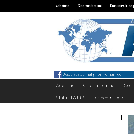
Adeziune
Cine suntem noi
Comunicate de 
Asociația Jurnaliștilor Români de
Pretutindeni on Facebook
Adeziune
Cine suntem noi
Comu
Statutul AJRP
Termeni și condiții