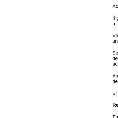
Ac
Îi
a 
Va
un
So
de
ac
Am
de
Și
Re
Fi