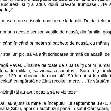
 București și ți-a adus două cravate frumoase,…Te 
gduș!”
m așa erau scrisorile noastre de la familii. De dat telef
lam prin aceste scrisori veștile de acasă, din familie, gos
n când în când primeam și pachete de acasă, cu mănuși, ci
r stați un pic, să vă arăt scrisoarea primită de acasă, de
agă Pavel,…înainte de toate de ziua ta îți dorim numai b
toria de militar și să vii acasă sănătos….Sora ta îți trimit
psi, 120 bomboane de ciocolată. Să le dai și la militarii
ocolată cumpărată de Ziua recoltei, mere,…. Te sărutăm 
Părinții tăi au avut ocazia să te viziteze?
Da, au ajuns la mine la începutul lui septembrie 1971. A
nă la Sibiu, apoi cu autobuzul până în satul Cârțișoara, 