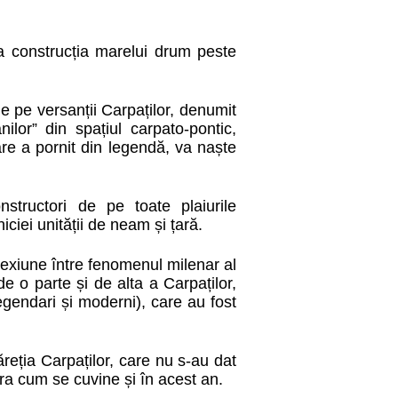
la construcția marelui drum peste
e pe versanții Carpaților, denumit
lor” din spațiul carpato-pontic,
care a pornit din legendă, va naște
structori de pe toate plaiurile
ciei unității de neam și țară.
exiune între fenomenul milenar al
e o parte și de alta a Carpaților,
legendari și moderni), care au fost
reția Carpaților, care nu s-au dat
ra cum se cuvine și în acest an.