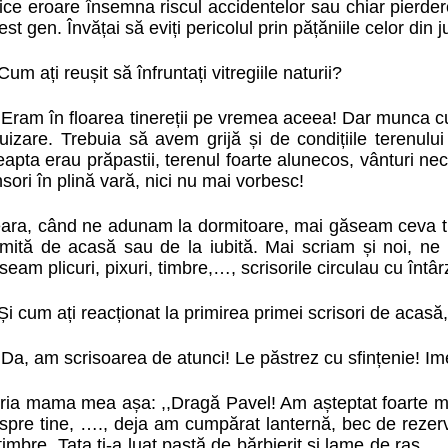
ice eroare însemna riscul accidentelor sau chiar pierder
est gen. Învățai să eviți pericolul prin pățăniile celor din j
Cum ați reușit să înfruntați vitregiile naturii?
:
Eram în floarea tinereții pe vremea aceea! Dar munca cu
uizare. Trebuia să avem grijă și de condițiile terenului
eapta erau prăpastii, terenul foarte alunecos, vânturi ne
nsori în plină vară, nici nu mai vorbesc!
ara, când ne adunam la dormitoare, mai găseam ceva tim
imită de acasă sau de la iubită. Mai scriam și noi, ne 
seam plicuri, pixuri, timbre,…, scrisorile circulau cu întâr
Și cum ați reacționat la primirea primei scrisori de acasă,
:
Da, am scrisoarea de atunci! Le păstrez cu sfințenie! Im
ria mama mea așa: ,,Dragă Pavel! Am așteptat foarte mul
spre tine, …., deja am cumpărat lanternă, bec de rezervă 
 timbre. Tata ți-a luat pastă de bărbierit și lame de ras