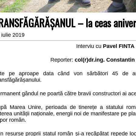
RANSFĂGĂRĂȘANUL – la ceas aniver
 iulie 2019
Interviu cu
Pavel FINTA
Reporter:
col(r)dr.ing. Constanti
te pe aproape data când von sărbători 45 de an
ansfăgărășanului.
rmanent gândul ne poartă către bravii constructori ai ac
pă Marea Unire, perioada de tinerețe a statului rom
terea unității naționale, energii noi de manifestare pe plan 
por român.
in resurse proprii statul român și-a recăpătat repede loc