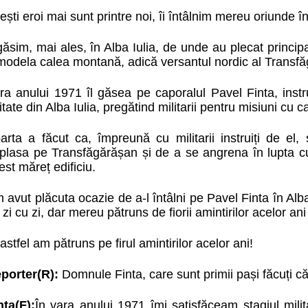
ești eroi mai sunt printre noi, îi întâlnim mereu oriunde în 
 găsim, mai ales, în Alba Iulia, de unde au plecat principal
modela calea montană, adică versantul nordic al Transfă
ra anului 1971 îl găsea pe caporalul Pavel Finta, instru
itate din Alba Iulia, pregătind militarii pentru misiuni cu ca
arta a făcut ca, împreună cu militarii instruiți de e
plasa pe Transfăgărășan și de a se angrena în lupta cu 
est măreț edificiu.
 avut plăcuta ocazie de a-l întâlni pe Pavel Finta în Alba 
 zi cu zi, dar mereu pătruns de fiorii amintirilor acelor an
 astfel am pătruns pe firul amintirilor acelor ani!
porter(R):
Domnule Finta, care sunt primii pași făcuți c
nta(F):
În vara anului 1971 îmi satisfăceam stagiul milit