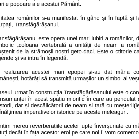
rile popoare ale acestui Pământ.
itatea românilor s-a manifestat în gând și în faptă și 
rpați, Transfăgărășanul.
ansfăgărășanul este opera unei mari iubiri a românilor, d
mbolic „coloana vertebrală a unității de neam a români
ștenit de la strămoșii noștri geto-daci. Este o ctitorie 
gende și va intra în legendă.
 realizarea acestei mari epopei și-au dat mâna con
mânești, hotărâți să transmită urmașilor un simbol al veșni
aseul urmat în construcția Transfăgărășanului este o con
ansumanței în acest spațiu mioritic în care au pendulat d
storii, dar și descălicătorii de neam și țară cu meșterii(
 înălțimea imperativelor istorice pe aceste meleaguri.
mțim mereu reverberațiile acelei lupte înverșunate cu mă
tuți decât în fața acestor eroi pe care noi îi vom comemo