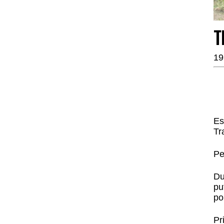
T
19
Es
Tr
Pe
Du
pu
po
Pr