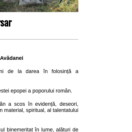
sar
n Avădanei
i de la darea în folosință a
estei epopei a poporului român.
ân a scos în evidență, deseori,
material, spiritual, al talentatului
ul binemeritat în lume, alături de