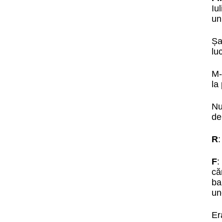
Iu
un
Șa
lu
M-
la
Nu
de
R
:
F
:
că
ba
un
Er