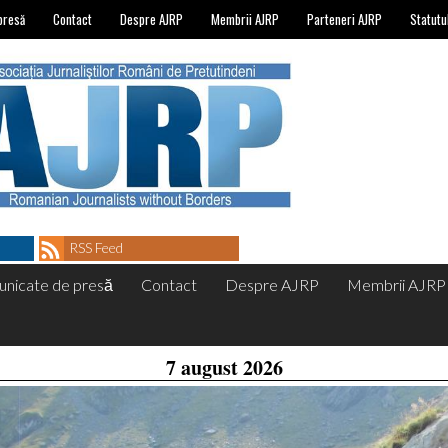
presă
Contact
Despre AJRP
Membrii AJRP
Parteneri AJRP
Statutu
RSS Feed
nicate de presă
Contact
Despre AJRP
Membrii AJRP
7 august 2026