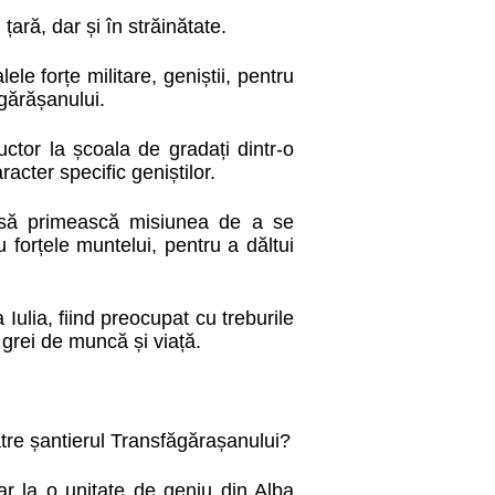
țară, dar și în străinătate.
ele forțe militare, geniștii, pentru
gărășanului.
ctor la școala de gradați dintr-o
racter specific geniștilor.
l, să primească misiunea de a se
forțele muntelui, pentru a dăltui
Iulia, fiind preocupat cu treburile
i grei de muncă și viață.
ătre șantierul Transfăgărașanului?
ar la o unitate de geniu din Alba