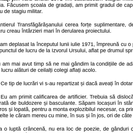
lia. Făcusem școala de gradați, am primit gradul de capora
u de stagiu militar.
ntierul Transfăgărășanului cerea forțe suplimentare, deo
cru creau întârzieri mari în derularea proiectului.
am deplasat la începutul lunii iulie 1971, împreună cu o pa
 punctul de lucru de la Izvorul Ursului, aflat pe drumul 
 am mai avut timp să ne mai gândim la condițiile de adap
 lucru alături de ceilalți colegi aflați acolo.
 Ce tip de lucrări vi s-au repartizat și dacă aveați în do
 Eu am primit calificarea de artificier. Trebuia să dislo
rată de buldozere și basculante. Săpam locașuri în stânc
ros și lopată, pentru a monta explozibilul necesar, ca pr
elte le căram mereu cu mine, în sus și în jos, ori de căte
a o luptă crâncenă, nu era loc de poezie, de gânduri c