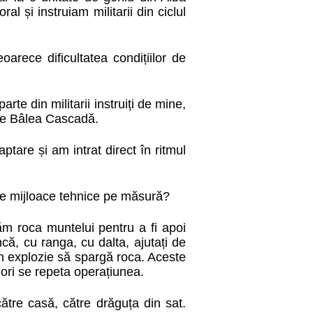
l și instruiam militarii din ciclul
arece dificultatea condițiilor de
rte din militarii instruiți de mine,
spre Bâlea Cascadă.
tare și am intrat direct în ritmul
tare mijloace tehnice pe măsură?
căm roca muntelui pentru a fi apoi
ă, cu ranga, cu dalta, ajutați de
in explozie să spargă roca. Aceste
 ori se repeta operațiunea.
ătre casă, către drăguța din sat.