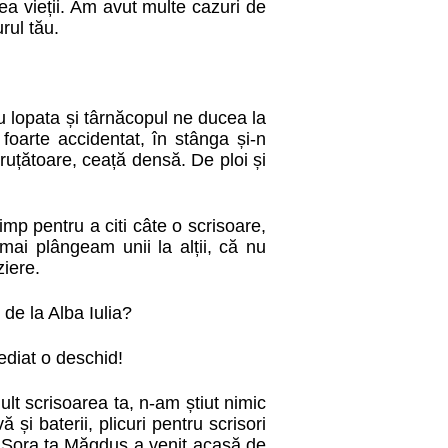
ea vieții. Am avut multe cazuri de
urul tău.
 lopata și târnăcopul ne ducea la
 foarte accidentat, în stânga și-n
cruțătoare, ceață densă. De ploi și
p pentru a citi câte o scrisoare,
mai plângeam unii la alții, că nu
ziere.
 de la Alba Iulia?
ediat o deschid!
t scrisoarea ta, n-am știut nimic
și baterii, plicuri pentru scrisori
…. Sora ta Măgduș a venit acasă de