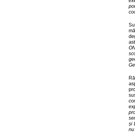
ex
po
coo
Su
măs
de
ast
ON
sc
ge
Ge
Ră
as
pr
sus
co
ex
pr
se
și 
nu 