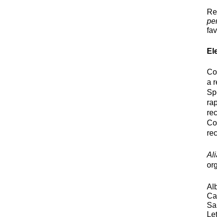
Re
pe
fav
El
Co
a 
Sp
ra
re
Co
re
Al
org
Al
Ca
Sa
Le