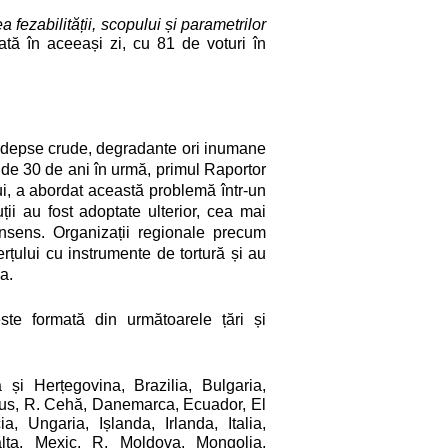
fezabilității, scopului și parametrilor
ată în aceeași zi, cu 81 de voturi în
 pedepse crude, degradante ori inumane
de 30 de ani în urmă, primul Raportor
i, a abordat această problemă într-un
ții au fost adoptate ulterior, cea mai
onsens. Organizații regionale precum
țului cu instrumente de tortură și au
a.
te formată din următoarele țări și
 și Herțegovina, Brazilia, Bulgaria,
rus, R. Cehă, Danemarca, Ecuador, El
, Ungaria, Ișlanda, Irlanda, Italia,
alta, Mexic, R. Moldova, Mongolia,