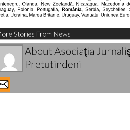
ntenegru, Olanda, New Zeelandă, Nicaragua, Macedonia d
raguay, Polonia, Portugalia,
România
, Serbia, Seychelles,
veția, Ucraina, Marea Britanie, Uruguay, Vanuatu, Uniunea Eur
ore Stories From News
About Asociaţia Jurnali
Pretutindeni