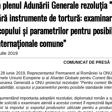
n plenul Adunării Generale rezoluția
ără instrumente de tortură: examinare
copului și parametrilor pentru posibi
nternaționale comune”
iulie 2019
COMUNICAT DE PRES
Ă
 28 iunie 2019, Reprezentantul Permanent al României la ONU, 
mele Uniunii Europene și al
Alianței Globale pentru Comerț făr
unarea Generală a ONU proiectul rezoluției ”
Pentru comerț fă
abilității, scopului și parametrilor pentru posibile standarde in
gumentând importanța adoptării rezoluției, diplomatul român a s
te solicită o examinare atentă a acestui comerț îl reprezintă fa
hii la importul și exportul produselor utilizate pentru a produc