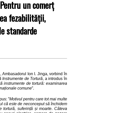
 ”Pentru un comerț
a fezabilității,
le standarde
Ambasadorul Ion I. Jinga, vorbind în
ă Instrumente de Tortură
, a introdus în
ră instrumente de tortură: examinarea
ternaționale comune
”.
pus: ”
Motivul pentru care tot mai multe
ptul că este de neconceput să închidem
e tortură, suferință și moarte
.
Câteva