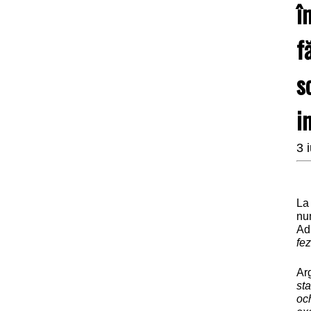
î
f
s
i
3 
La
nu
Ad
fez
Ar
sta
oc