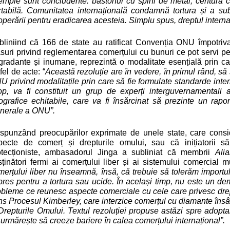
emple sunt concludente: bastonul cu spini de metal, centura c
rtabilă. Comunitatea internațională condamnă tortura și a subl
perării pentru eradicarea acesteia. Simplu spus, dreptul internați
bliniind că 166 de state au ratificat Convenția ONU împotriva
uri privind reglementarea comerțului cu bunuri ce pot servi pent
gradante și inumane, reprezintă o modalitate esențială prin ca
fel de acte: “
Această rezoluție are în vedere, în primul rând, să 
U privind modalitațile prin care să fie formulate standarde inte
op, va fi constituit un grup de experți interguvernamentali al
ografice echitabile, care va fi însărcinat să prezinte un rapo
nerale a ONU”.
spunzând preocupărilor exprimate de unele state, care consi
pecte de comerț și drepturile omului, sau că inițiatorii 
otecționiste, ambasadorul Jinga a subliniat că membrii
Ali
ținători fermi ai comerțului liber și ai sistemului comercial mul
merțului liber nu înseamnă, însă, că trebuie să tolerăm importu
pres pentru a tortura sau ucide.
În același timp, nu este un d
obleme ce reunesc aspecte comerciale cu cele care privesc drept
ns Procesul Kimberley, care interzice comerțul cu diamante însâ
Drepturile Omului. Textul rezoluției propuse astăzi spre adoptare
urmărește să creeze bariere în calea comerțului internațional”.