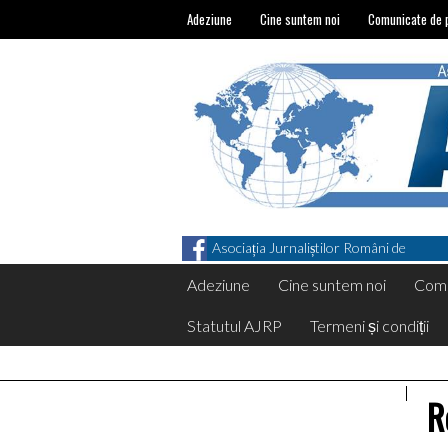
Adeziune
Cine suntem noi
Comunicate de 
Asociația Jurnaliștilor Români de
Pretutindeni on Facebook
Adeziune
Cine suntem noi
Comu
Statutul AJRP
Termeni și condiții
R