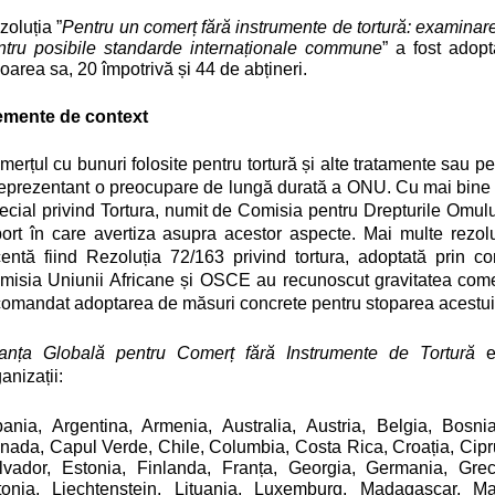
zoluția ”
Pentru un comerț fără instrumente de tortură: examinarea 
ntru posibile standarde internaționale commune
” a fost adopt
oarea sa, 20 împotrivă și 44 de abțineri.
emente de context
merțul cu bunuri folosite pentru tortură și alte tratamente sau
reprezentant o preocupare de lungă durată a ONU. Cu mai bine 
ecial privind Tortura, numit de Comisia pentru Drepturile Omulu
port în care avertiza asupra acestor aspecte.
Mai multe rezolu
centă fiind Rezoluția 72/163 privind tortura, adoptată prin c
misia Uniunii Africane și OSCE au recunoscut gravitatea comer
comandat adoptarea de măsuri concrete pentru stoparea acestui
ianța Globală pentru Comerț fără Instrumente de Tortură
es
anizații:
bania, Argentina, Armenia, Australia, Austria, Belgia, Bosnia
nada, Capul Verde, Chile, Columbia, Costa Rica, Croația, Cip
lvador, Estonia, Finlanda, Franța, Georgia, Germania, Grecia
tonia, Liechtenstein, Lituania, Luxemburg, Madagascar, M