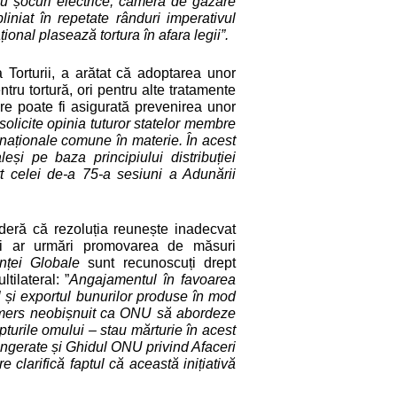
u șocuri electrice, camera de gazare
iniat în repetate r
â
nduri imperativul
onal plasează tortura în afara legii”.
 Torturii, a arătat că adoptarea unor
ru tortură, ori pentru alte tratamente
re poate fi asigurată prevenirea unor
solicite opinia tuturor statelor membre
rnaționale comune în materie. În acest
eși pe baza principiului distribuției
rt celei de-a 75-a sesiuni a Adunării
deră că rezoluția reunește inadecvat
săi ar urmări promovarea de măsuri
anței Globale
sunt recunoscuți drept
tilateral: ”
Angajamentul în favoarea
l și exportul bunurilor produse în mod
emers neobișnuit ca ONU să abordeze
urile omului – stau mărturie în acest
ngerate și Ghidul ONU privind Afaceri
 clarifică faptul că această inițiativă