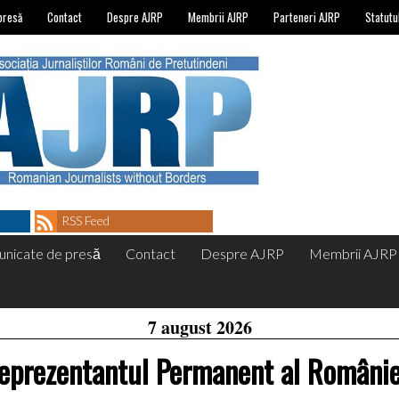
presă
Contact
Despre AJRP
Membrii AJRP
Parteneri AJRP
Statutu
RSS Feed
nicate de presă
Contact
Despre AJRP
Membrii AJRP
7 august 2026
eprezentantul Permanent al Românie