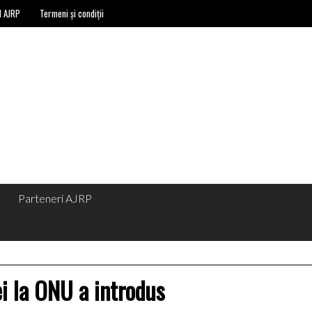
l AJRP
Termeni și condiții
Parteneri AJRP
i la ONU a introdus