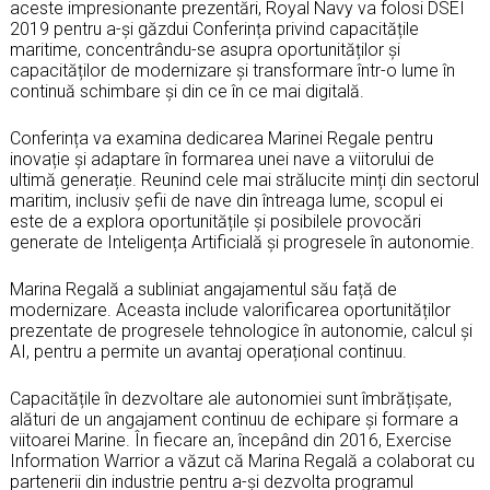
aceste impresionante prezentări, Royal Navy va folosi DSEI
2019 pentru a-și găzdui Conferința privind capacitățile
maritime, concentrându-se asupra oportunităților și
capacităților de modernizare și transformare într-o lume în
continuă schimbare și din ce în ce mai digitală.
Conferința va examina dedicarea Marinei Regale pentru
inovație și adaptare în formarea unei nave a viitorului de
ultimă generație. Reunind cele mai strălucite minți din sectorul
maritim, inclusiv șefii de nave din întreaga lume, scopul ei
este de a explora oportunitățile și posibilele provocări
generate de Inteligența Artificială și progresele în autonomie.
Marina Regală a subliniat angajamentul său față de
modernizare. Aceasta include valorificarea oportunităților
prezentate de progresele tehnologice în autonomie, calcul și
AI, pentru a permite un avantaj operațional continuu.
Capacitățile în dezvoltare ale autonomiei sunt îmbrățișate,
alături de un angajament continuu de echipare și formare a
viitoarei Marine. În fiecare an, începând din 2016, Exercise
Information Warrior a văzut că Marina Regală a colaborat cu
partenerii din industrie pentru a-și dezvolta programul