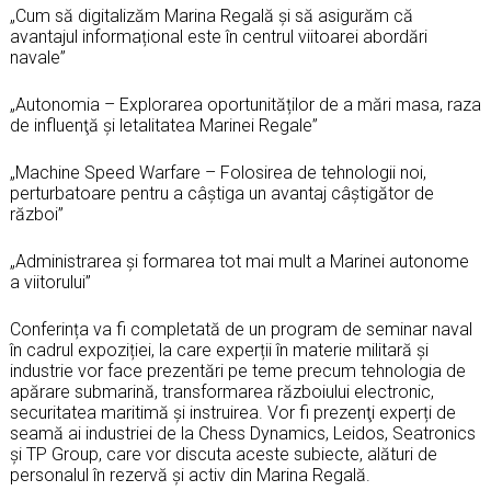
„Cum să digitalizăm Marina Regală și să asigurăm că
avantajul informațional este în centrul viitoarei abordări
navale”
„Autonomia – Explorarea oportunităților de a mări masa, raza
de influenţă și letalitatea Marinei Regale”
„Machine Speed ​Warfare – Folosirea de tehnologii noi,
perturbatoare pentru a câștiga un avantaj câștigător de
război”
„Administrarea și formarea tot mai mult a Marinei autonome
a viitorului”
Conferința va fi completată de un program de seminar naval
în cadrul expoziției, la care experții în materie militară și
industrie vor face prezentări pe teme precum tehnologia de
apărare submarină, transformarea războiului electronic,
securitatea maritimă și instruirea. Vor fi prezenţi experți de
seamă ai industriei de la Chess Dynamics, Leidos, Seatronics
și TP Group, care vor discuta aceste subiecte, alături de
personalul în rezervă şi activ din Marina Regală.