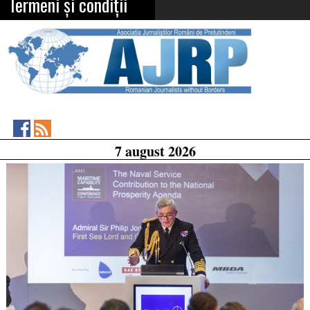
Termeni și condiții
Asociația
RSS
7 august 2026
Feed
Jurnaliștilor
Români
de
Pretutindeni
on
Facebook