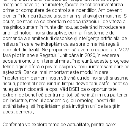
marginea navelor, în turnuleţe, făcute exact prin inventarea
primelor computere de control ale incendiilor. Am devenit
pionieri în lumea războiului submarin și al aviației maritime. Și
acum, pe măsură ce abordăm epoca războiului de viteză a
mașinilor, suntem în frunte din nou, accelerând introducerea
unor tehnologii noi și disruptive, cum ar fi sistemele de
comandă ale arhitecturii deschise și inteligența artificială, pe
măsura în care ne îndreptăm calea spre o marină regală
complet digitizală. Ne propunem să avem o capacitate MCM
fără pilot în apele Regatului Unit până în 2020, în vederea
scoaterii omului din terenul minat: împreună, aceste progrese
tehnologice oferă o privire asupra viitorului interesant care ne
așteaptă. Dar cel mai important este modul în care
împuternicim oamenii noștri să vină cu idei noi și să-și asume
riscuri, potențial nereușind în timpul dezvoltării, astfel încât să
nu eşuăm niciodată la ops. Văd DSEI ca o oportunitate
extrem de benefică pentru noi toți să ne întâlnim cu parteneri
din industrie, mediul academic și cu omologii noștri din
străinătate și să împărtășim și să învățăm unii de la alții în
acest demers „.
Conferința va explora teme de actualitate, printre care: