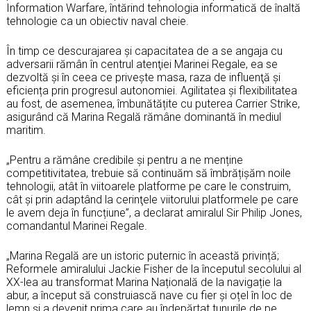
Information Warfare, întărind tehnologia informatică de înaltă
tehnologie ca un obiectiv naval cheie.
În timp ce descurajarea și capacitatea de a se angaja cu
adversarii rămân în centrul atenţiei Marinei Regale, ea se
dezvoltă și în ceea ce privește masa, raza de influenţă și
eficiența prin progresul autonomiei. Agilitatea și flexibilitatea
au fost, de asemenea, îmbunătățite cu puterea Carrier Strike,
asigurând că Marina Regală rămâne dominantă în mediul
maritim.
„Pentru a rămâne credibile și pentru a ne menține
competitivitatea, trebuie să continuăm să îmbrățișăm noile
tehnologii, atât în ​​viitoarele platforme pe care le construim,
cât și prin adaptând la cerinţele viitorului platformele pe care
le avem deja în funcțiune”, a declarat amiralul Sir Philip Jones,
comandantul Marinei Regale.
„Marina Regală are un istoric puternic în această privință;
Reformele amiralului Jackie Fisher de la începutul secolului al
XX-lea au transformat Marina Națională de la navigație la
abur, a început să construiască nave cu fier și oțel în loc de
lemn și a devenit prima care au îndepărtat tunurile de pe