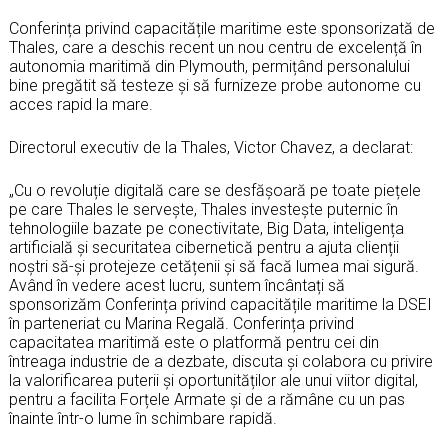
Conferința privind capacitățile maritime este sponsorizată de
Thales, care a deschis recent un nou centru de excelență în
autonomia maritimă din Plymouth, permițând personalului
bine pregătit să testeze și să furnizeze probe autonome cu
acces rapid la mare.
Directorul executiv de la Thales, Victor Chavez, a declarat:
„Cu o revoluție digitală care se desfășoară pe toate piețele
pe care Thales le servește, Thales investește puternic în
tehnologiile bazate pe conectivitate, Big Data, inteligența
artificială și securitatea cibernetică pentru a ajuta clienții
noștri să-și protejeze cetățenii și să facă lumea mai sigură.
Având în vedere acest lucru, suntem încântați să
sponsorizăm Conferința privind capacitățile maritime la DSEI
în parteneriat cu Marina Regală. Conferința privind
capacitatea maritimă este o platformă pentru cei din
întreaga industrie de a dezbate, discuta și colabora cu privire
la valorificarea puterii și oportunităților ale unui viitor digital,
pentru a facilita Forțele Armate și de a rămâne cu un pas
înainte într-o lume în schimbare rapidă.