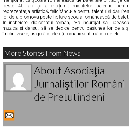
menționat că şcoala românească de balet are o tradiţie de
peste 40 ani și a mulțumit micuţelor balerine pentru
reprezentaţia artistică, felicitându-le pentru talentul şi dăruirea
lor de a promova peste hotare şcoala românească de balet.
În încheiere, diplomatul român, le-a încurajat să iubească
muzica şi dansul, să se dedice pentru pasiunea lor de a-şi
împlini visele, asigurându-le că românii sunt mândri de ele.
More Stories From News
About Asociaţia
Jurnaliştilor Români
de Pretutindeni