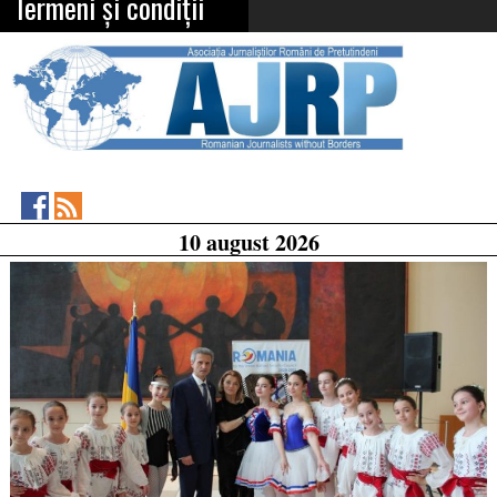
Termeni și condiții
Asociația
RSS
10 august 2026
Feed
Jurnaliștilor
Români
de
Pretutindeni
on
Facebook