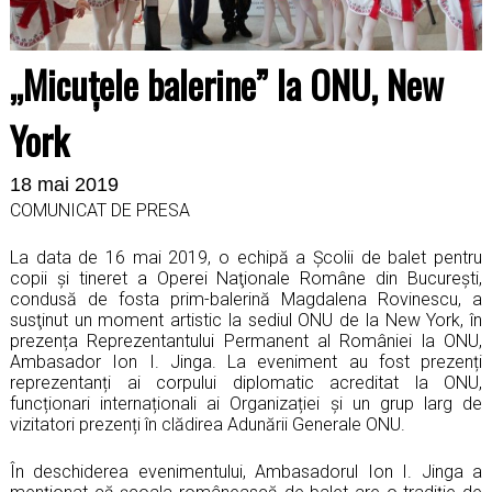
„Micuţele balerine” la ONU, New
York
18 mai 2019
COMUNICAT DE PRESA
La data de 16 mai 2019, o echipă a Şcolii de balet pentru
copii şi tineret a Operei Naţionale Române din Bucureşti,
condusă de fosta prim-balerină Magdalena Rovinescu, a
susţinut un moment artistic la sediul ONU de la New York, în
prezența Reprezentantului Permanent al României la ONU,
Ambasador Ion I. Jinga. La eveniment au fost prezenți
reprezentanți ai corpului diplomatic acreditat la ONU,
funcționari internaționali ai Organizației și un grup larg de
vizitatori prezenți în clădirea Adunării Generale ONU.
În deschiderea evenimentului, Ambasadorul Ion I. Jinga a