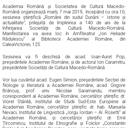
Academia Română și Societatea de Cultură Macedo-
Română organizează marți,
7 mai 2019,
începând cu
ora 10,
sesiunea științifică
„Românii din sudul Dunării – Istorie și
actualitate“, prilejuită de împlinirea a 140 de ani de la
înfiinţarea Societăţii de Cultură Macedo-Română.
Manifestarea va avea loc în
Amfiteatrul „Ion Heliade
Rădulescu“ al Bibliotecii Academiei Române, din
CaleaVictoriei, 125.
Sesiunea va fi deschisă de acad. Ioan-Aurel Pop,
președintele Academiei Române, și de actorul Ion Caramitru,
președintele Societății de Cultură Macedo-Română.
Vor lua cuvântul acad. Eugen Simion, președintele Secției de
filologie și literatură a Academiei Române, acad. Grigore
Brâncuș, prof. univ. Nicolae Saramandu, membru
corespondent al Academiei Române, cercetător științific dr.
Viorel Stănilă, Institutul de Studii Sud-Este Europene al
Academiei Române, cercetător științific dr. hab. Manuela
Nevaci, Institutul de Lingvistică „Iorgu Iordan –
A
l. Rosetti“ al
Academiei Române, și cercetător științific dr. Emil
Țîrcomincu, Institutul de Etnografie și Folclor „Constantin