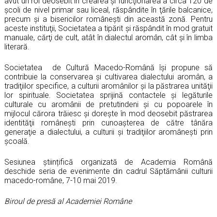
avut un rol deosebit în crearea şi funcţionarea a circa 120 de
şcoli de nivel primar sau liceal, răspândite în ţările balcanice,
precum şi a bisericilor româneşti din această zonă. Pentru
aceste instituţii, Societatea a tipărit şi răspândit în mod gratuit
manuale, cărţi de cult, atât în dialectul aromân, cât şi în limba
literară.
Societatea de Cultură Macedo-Română îşi propune să
contribuie la conservarea şi cultivarea dialectului aromân, a
tradiţiilor specifice, a culturii aromânilor şi la păstrarea unităţii
lor spirituale. Societatea sprijină contactele şi legăturile
culturale cu aromânii de pretutindeni şi cu popoarele în
mijlocul cărora trăiesc și dorește în mod deosebit păstrarea
identităţii românești prin cunoaşterea de către tânăra
generaţie a dialectului, a culturii şi tradiţiilor aromâneşti prin
şcoală.
Sesiunea științifică organizată de Academia Română
deschide seria de evenimente din cadrul Săptămânii culturii
macedo-române, 7-10 mai 2019.
Biroul de presă al Academiei Române