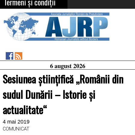
Termeni și condiții
Asociația
RSS
6 august 2026
Feed
Jurnaliștilor
Români
Sesiunea științifică „Românii din
de
Pretutindeni
on
sudul Dunării – Istorie și
Facebook
actualitate“
4 mai 2019
COMUNICAT