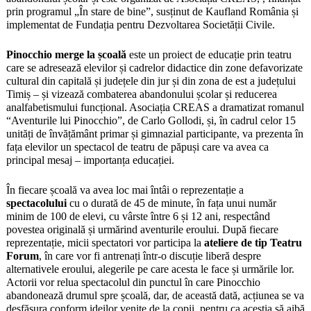
prin programul „În stare de bine”, susținut de Kaufland România și
implementat de Fundația pentru Dezvoltarea Societății Civile.
Pinocchio merge la școală
este un proiect de educație prin teatru
care se adresează elevilor și cadrelor didactice din zone defavorizate
cultural din capitală și județele din jur și din zona de est a județului
Timiș – și vizează combaterea abandonului școlar și reducerea
analfabetismului funcțional. Asociația CREAS a dramatizat romanul
“Aventurile lui Pinocchio”, de Carlo Gollodi, și, în cadrul celor 15
unități de învățământ primar și gimnazial participante, va prezenta în
fața elevilor un spectacol de teatru de păpuși care va avea ca
principal mesaj – importanța educației.
În fiecare școală va avea loc mai întâi o reprezentație a
spectacolului
cu o durată de 45 de minute, în fața unui număr
minim de 100 de elevi, cu vârste între 6 și 12 ani, respectând
povestea originală și urmărind aventurile eroului. După fiecare
reprezentație, micii spectatori vor participa la
ateliere de tip Teatru
Forum
, în care vor fi antrenați într-o discuție liberă despre
alternativele eroului, alegerile pe care acesta le face și urmările lor.
Actorii vor relua spectacolul din punctul în care Pinocchio
abandonează drumul spre școală, dar, de această dată, acțiunea se va
desfășura conform ideilor venite de la copii, pentru ca aceștia să aibă