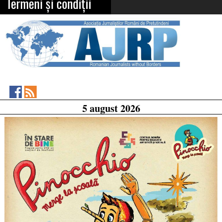
Termeni și condiții
Asociația
RSS
5 august 2026
Feed
Jurnaliștilor
Români
de
Pretutindeni
on
Facebook