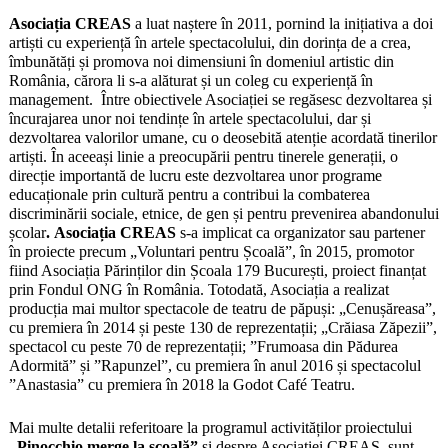
Asociația CREAS
a luat naștere în 2011, pornind la inițiativa a doi
artiști cu experiență în artele spectacolului, din dorința de a crea,
îmbunătăți și promova noi dimensiuni în domeniul artistic din
România, cărora li s-a alăturat și un coleg cu experiență în
management. Între obiectivele Asociației se regăsesc dezvoltarea și
încurajarea unor noi tendințe în artele spectacolului, dar și
dezvoltarea valorilor umane, cu o deosebită atenție acordată tinerilor
artiști. În aceeași linie a preocupării pentru tinerele generații, o
direcție importantă de lucru este dezvoltarea unor programe
educaționale prin cultură pentru a contribui la combaterea
discriminării sociale, etnice, de gen și pentru prevenirea abandonului
școlar
. Asociația CREAS
s-a implicat ca organizator sau partener
în proiecte precum „Voluntari pentru Școală”, în 2015, promotor
fiind Asociația Părinților din Școala 179 București, proiect finanțat
prin Fondul ONG în România. Totodată, Asociația a realizat
producția mai multor spectacole de teatru de păpuși: „Cenușăreasa”,
cu premiera în 2014 și peste 130 de reprezentații; „Crăiasa Zăpezii”,
spectacol cu peste 70 de reprezentații; ”Frumoasa din Pădurea
Adormită” și ”Rapunzel”, cu premiera în anul 2016 și spectacolul
”Anastasia” cu premiera în 2018 la Godot Café Teatru.
Mai multe detalii referitoare la programul activităților proiectului
„Pinocchio merge la școală”
și despre Asociației CREAS, sunt