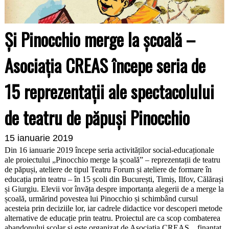
Și Pinocchio merge la școală –
Asociația CREAS începe seria de
15 reprezentații ale spectacolului
de teatru de păpuși Pinocchio
15 ianuarie 2019
Din 16 ianuarie 2019 începe seria activităților social-educaționale
ale proiectului „Pinocchio merge la școală” – reprezentații de teatru
de păpuși, ateliere de tipul Teatru Forum și ateliere de formare în
educația prin teatru – în 15 școli din București, Timiș, Ilfov, Călărași
și Giurgiu. Elevii vor învăța despre importanța alegerii de a merge la
școală, urmărind povestea lui Pinocchio și schimbând cursul
acesteia prin deciziile lor, iar cadrele didactice vor descoperi metode
alternative de educație prin teatru. Proiectul are ca scop combaterea
abandonului școlar și este organizat de Asociația CREAS, , finanțat