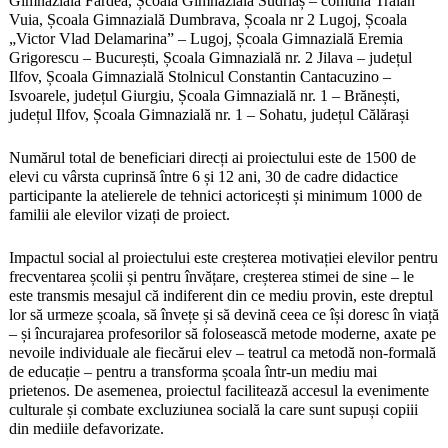
Gimnazială Fârdea, Școala Gimnazială Sudriaș – comuna Traian
Vuia, Școala Gimnazială Dumbrava, Școala nr 2 Lugoj, Școala
„Victor Vlad Delamarina” – Lugoj, Școala Gimnazială Eremia
Grigorescu – București, Școala Gimnazială nr. 2 Jilava – județul
Ilfov, Școala Gimnazială Stolnicul Constantin Cantacuzino –
Isvoarele, județul Giurgiu, Școala Gimnazială nr. 1 – Brănești,
județul Ilfov, Școala Gimnazială nr. 1 – Sohatu, județul Călărași
Numărul total de beneficiari direcți ai proiectului este de 1500 de
elevi cu vârsta cuprinsă între 6 și 12 ani, 30 de cadre didactice
participante la atelierele de tehnici actoricești și minimum 1000 de
familii ale elevilor vizați de proiect.
Impactul social al proiectului este creșterea motivației elevilor pentru
frecventarea școlii și pentru învățare, creșterea stimei de sine – le
este transmis mesajul că indiferent din ce mediu provin, este dreptul
lor să urmeze școala, să învețe și să devină ceea ce își doresc în viață
– și încurajarea profesorilor să folosească metode moderne, axate pe
nevoile individuale ale fiecărui elev – teatrul ca metodă non-formală
de educație – pentru a transforma școala într-un mediu mai
prietenos. De asemenea, proiectul facilitează accesul la evenimente
culturale și combate excluziunea socială la care sunt supuși copiii
din mediile defavorizate.