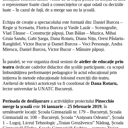
o reprezentare foarte clară a consecințelor ce apar odată cu deciziile
luate – în cazul de față, de a merge sau nu la școală.
Echipa de creație a spectacolului este formată din: Daniel Burcea –
Regie și Scenariu, Florica Burcea și Vasile Lazăr – Scenografie,
Vlad Tănase – Construcție păpuși, Dan Bălan – Muzica, Mihai
Gruia Sandu, Gabi Șarga, Dana Rotaru, Diana Nițu, Orest Pâslariu-
Ranghilof, Victor Bucur și Daniel Burcea – Voci Personaje, Andra
Mirescu, Daniel Burcea, Victor Bucur – Mânuire păpuși.
În paralel, se vor organiza două sesiuni de
atelier de educație prin
teatru
dedicate cadrelor didactice din școlile participante, cu scopul
îmbunătățirea performanței pedagogice în actul educațional prin
inițierea în metode educaționale folosind exerciții din teatru.
Atelierul de tehnici actoricești va fi coordonat de
Dana Rotaru,
lector universitar la UNATC București.
Perioada de desfășurare
a activităților proiectului
Pinocchio
merge la școală
este
16 ianuarie – 25 februarie 2019
, în
următoarele locații: Școala Gimnazială nr. 179 – București, Școala
Gimnazială nr. 108 – București, Școala “Anișoara Odeanu”, Școala
1 – Lugoj, Liceul Tehnologic „Traian Grozăvescu” Nădrag, Școala