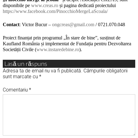
disponibile pe
www.creas.ro
și pagina dedicată proiectului
https://www.facebook.com/PinocchioMergeLaScoala/
Contact
: Victor Bucur –
ongcreas@gmail.com
/ 0721.070.048
Proiect finanțat prin programul „În stare de bine”, susținut de
Kaufland România și implementat de Fundația pentru Dezvoltarea
Societății Civile (
www.instaredebine.ro
).
Lasă un răspuns
Adresa ta de email nu va fi publicată.
Câmpurile obligatorii
sunt marcate cu
*
Comentariu
*