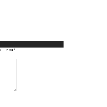
arcate cu
*