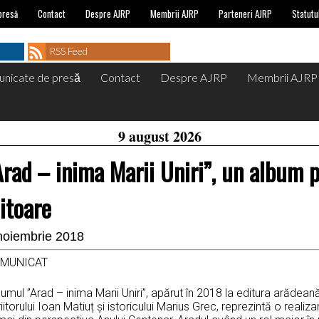
presă
Contact
Despre AJRP
Membrii AJRP
Parteneri AJRP
Statutu
RSS Feed
nicate de presă
Contact
Despre AJRP
Membrii AJRP
9 august 2026
Arad – inima Marii Uniri”, un album p
iitoare
noiembrie 2018
MUNICAT
umul ”Arad – inima Marii Uniri”, apărut în 2018 la editura arăde
iitorului Ioan Matiuț și istoricului Marius Grec, reprezintă o reali