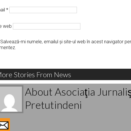
ail
*
te web
Salvează-mi numele, emailul și site-ul web în acest navigator pe
mentez.
ore Stories From News
About Asociaţia Jurnali
Pretutindeni