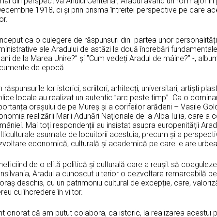
ai din perspectiva Anului Centenar, Aradul având un rol major în 
ecembrie 1918, ci și prin prisma întreitei perspective pe care ac
tor.
ceput ca o culegere de răspunsuri din partea unor personalități 
ministrative ale Aradului de astăzi la două înbrebări fundamenta
ani de la Marea Unire?” și ”Cum vedeți Aradul de mâine?” -, album
cumente de epocă.
n răspunsurile lor istorici, scriitori, arhitecți, universitari, artiști pl
lice locale au realizat un autentic ”arc peste timp”. Ca o domin
ortanța orașului de pe Mureș și a corifeilor arădeni – Vasile Gold
nomia realizării Marii Adunări Naționale de la Alba Iulia, care a c
âniei. Mai toți respondenții au insistat asupra europenității Aradul
ticulturale asumate de locuitorii acestuia, precum și a perspect
zvoltare economică, culturală și academică pe care le are urbea
eficiind de o elită politică și culturală care a reușit să coagulez
nsilvania, Aradul a cunoscut ulterior o dezvoltare remarcabilă p
oraș deschis, cu un patrimoniu cultural de excepție, care, valoriz
eu cu încredere în viitor.
t onorat că am putut colabora, ca istoric, la realizarea acestui p