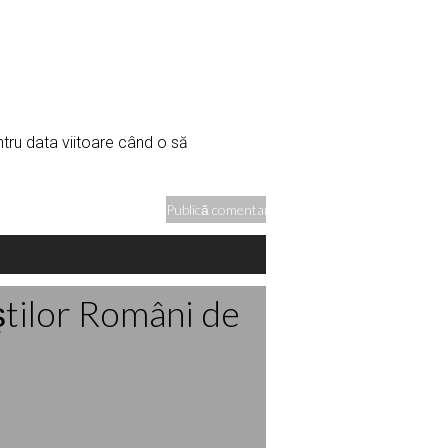
ntru data viitoare când o să
ştilor Români de