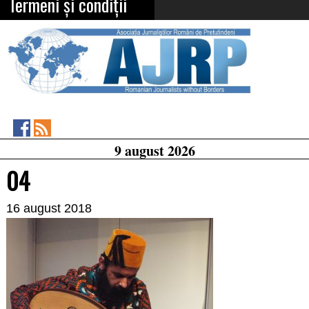
Termeni și condiții
Asociația
RSS
9 august 2026
Feed
Jurnaliștilor
Români
04
de
Pretutindeni
on
16 august 2018
Facebook