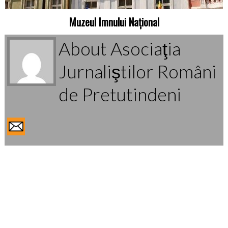
Muzeul Imnului Național
About Asociaţia
Jurnaliştilor Români
de Pretutindeni