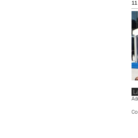
11
L
Adr
Co