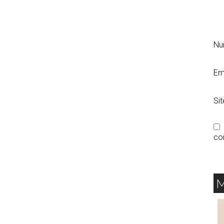
N
Em
Si
co
M