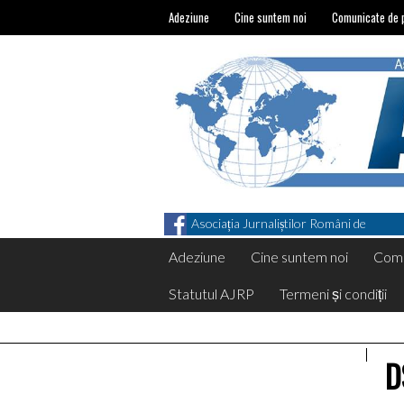
Adeziune
Cine suntem noi
Comunicate de 
Asociația Jurnaliștilor Români de
Pretutindeni on Facebook
Adeziune
Cine suntem noi
Comu
Statutul AJRP
Termeni și condiții
D