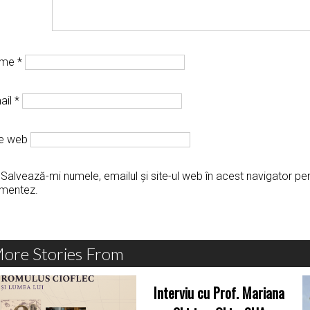
ume
*
ail
*
te web
Salvează-mi numele, emailul și site-ul web în acest navigator pe
mentez.
ore Stories From
Interviu cu Prof. Mariana