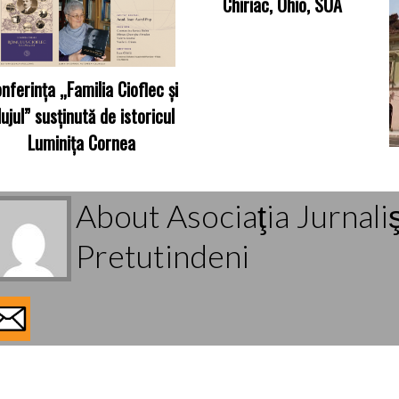
Chiriac, Ohio, SUA
nferința „Familia Cioflec și
lujul” susținută de istoricul
Luminița Cornea
About Asociaţia Jurnali
Pretutindeni