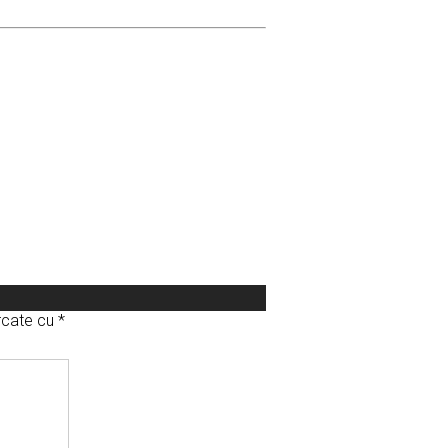
arcate cu
*