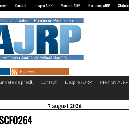
presă
Contact
Despre AJRP
Membrii AJRP
Parteneri AJRP
Statutu
RSS Feed
nicate de presă
Contact
Despre AJRP
Membrii AJRP
7 august 2026
SCF0264