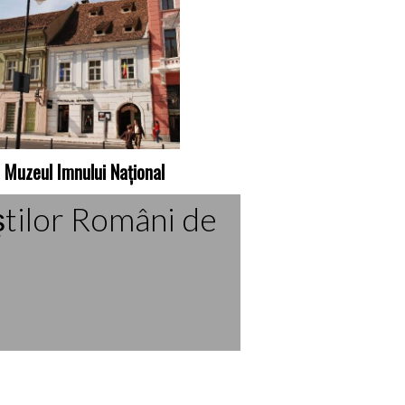
Muzeul Imnului Național
ştilor Români de