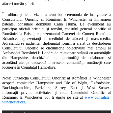
afaceri român şi britanic.
În ultima parte a vizitei a avut loc ceremonia de inaugurare a
Consulatului Onorific al României la Winchester şi înmânarea
patentei consulare domnului Călin Humă. La eveniment au
participat oficiali britanici şi români, consulul general onorific al
României la Bristol, reprezentantul Camerei de Comerţ Româno-
Britanice, reprezentanţi ai mediului de afaceri şi mass-media.
Adresându-se audienţei, diplomatul român a arătat că deschiderea
Consulatului Onorific se circumscrie obiectivului mai amplu al
Ambasadei României la Londra de relaţionare strânsă cu autorităţile
din Hampshire, deschizând noi oportunităţi de colaborare şi
acordând atenţie deosebită intereselor comunităţii româneşti care
locuieşte în Comitatul Hampshire.
Notă: Jurisdicţia Consulatului Onorific al României la Winchester
acoperă comitatele: Hampshire and Isle of Wight, Oxfordshire,
Buckinghamshire,
Berkshire, Surrey, East şi West Sussex.
Informaţii privind activitatea şi rolul Consulului Onorific al
României la Winchester pot fi găsite pe site-ul
www.consulate-
winchester.org