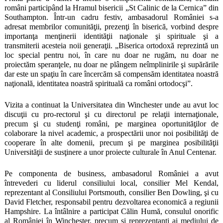
români participând la Hramul bisericii „St Calinic de la Cernica” din
Southampton. Într-un cadru festiv, ambasadorul României s-a
adresat membrilor comunităţii, prezenţi în biserică, vorbind despre
importanţa menţinerii identităţii naţionale şi spirituale şi a
transmiterii acesteia noii generaţii. „Biserica ortodoxă reprezintă un
loc special pentru noi, în care nu doar ne rugăm, nu doar ne
proiectăm speranţele, nu doar ne plângem neîmplinirile şi supărările
dar este un spaţiu în care încercăm să compensăm identitatea noastră
naţională, identitatea noastră spirituală ca români ortodocşi”.
Vizita a continuat la Universitatea din Winchester unde au avut loc
discuţii cu pro-rectorul şi cu directorul pe relaţii internaţionale,
precum şi cu studenţi români, pe marginea oportunităţilor de
colaborare la nivel academic, a prospectării unor noi posibilităţi de
cooperare în alte domenii, precum şi pe marginea posibilităţii
Universităţii de susţinere a unor proiecte culturale în Anul Centenar.
Pe componenta de business, ambasadorul României a avut
întrevederi cu liderul consiliului local, consilier Mel Kendal,
reprezentant al Consiliului Portsmouth, consilier Ben Dowling, şi cu
David Fletcher, responsabil pentru dezvoltarea economică a regiunii
Hampshire. La întâlnire a participat Călin Humă, consulul onorific
al României în Winchester, precum şi reprezentanţi ai mediului de