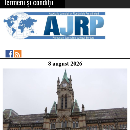
Termeni și condiții
Asociația
RSS
8 august 2026
Feed
Jurnaliștilor
Români
de
Pretutindeni
on
Facebook