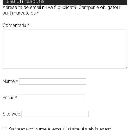
Lasă un răspuns
Adresa ta de email nu va fi publicată.
Câmpurile obligatorii
sunt marcate cu
*
Comentariu
*
Nume
*
Email
*
Site web
Salvează-mi numele, emailul și site-ul web în acest