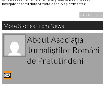
navigator pentru data viitoare când o să comentez.
More Stories From News
About Asociaţia
Jurnaliştilor Români
de Pretutindeni