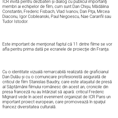
ICR invită pentru dezbateri şi dialog cu publicul importanţi
membri ai echipelor de film, cum sunt Dan Chişu, Mădălina
Constantin, Frederic Fisbach, Vlad Ivanov, Dan Piţa, Mircea
Diaconu, Igor Cobileanski, Paul Negoescu, Nae Caranfil sau
Tudor Istodor.
Este important de menţionat faptul că 11 dintre filme se vor
afla pentru prima dată pe ecranele de proiecţie din Franţa.
Cu o identitate vizuală remarcabilă realizată de graficianul
Dan Dulău şi cu o comunicare profesionistă asigurată de
criticul de film Stanislas Baudry, care este ataşatul de presă
al Săptămânii filmului românesc din acest an, cronicile din
presa franceză nu au întârziat să apară: criticul Frederic
Mignard vede în acest eveniment organizat de ICR Paris un
important proiect european, care promovează în spaţiul
francez diversitatea culturală.