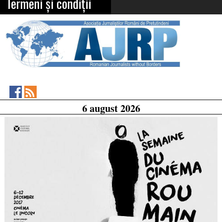
Termeni și condiții
Asociația
RSS
6 august 2026
Feed
Jurnaliștilor
Români
de
Pretutindeni
on
Facebook