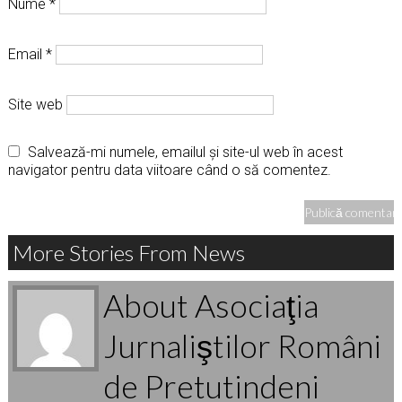
Nume
*
Email
*
Site web
Salvează-mi numele, emailul și site-ul web în acest
navigator pentru data viitoare când o să comentez.
More Stories From News
About Asociaţia
Jurnaliştilor Români
de Pretutindeni