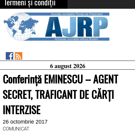
Termeni și condiții
Asociația
RSS
6 august 2026
Feed
Jurnaliștilor
Români
Conferință EMINESCU – AGENT
de
Pretutindeni
on
SECRET, TRAFICANT DE CĂRȚI
Facebook
INTERZISE
26 octombrie 2017
COMUNICAT