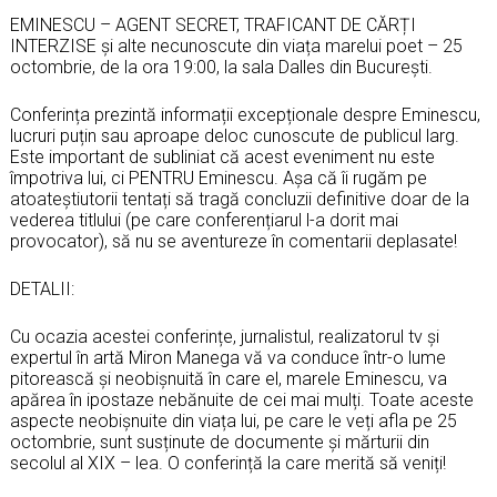
EMINESCU – AGENT SECRET, TRAFICANT DE CĂRȚI
INTERZISE și alte necunoscute din viața marelui poet – 25
octombrie, de la ora 19:00, la sala Dalles din București.
Conferința prezintă informații excepționale despre Eminescu,
lucruri puțin sau aproape deloc cunoscute de publicul larg.
Este important de subliniat că acest eveniment nu este
împotriva lui, ci PENTRU Eminescu. Așa că îi rugăm pe
atoateștiutorii tentați să tragă concluzi
i definitive doar de la
vederea titlului (pe care conferențiarul l-a dorit mai
provocator), să nu se aventureze în comentarii deplasate!
DETALII:
Cu ocazia acestei conferințe, jurnalistul, realizatorul tv și
expertul în artă Miron Manega vă va conduce într-o lume
pitorească și neobișnuită în care el, marele Eminescu, va
apărea în ipostaze nebănuite de cei mai mulți. Toate aceste
aspecte neobișnuite din viața lui, pe care le veți afla pe 25
octombrie, sunt susținute de documente și mărturii din
secolul al XIX – lea. O conferință la care merită să veniți!