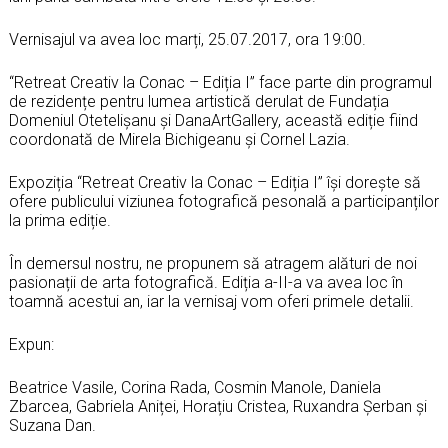
Vernisajul va avea loc marți, 25.07.2017, ora 19:00.
“Retreat Creativ la Conac – Ediția I” face parte din programul
de rezidențe pentru lumea artistică derulat de Fundația
Domeniul Otetelișanu și DanaArtGallery, această ediție fiind
coordonată de Mirela Bichigeanu și Cornel Lazia.
Expoziția “Retreat Creativ la Conac – Ediția I” își dorește să
ofere publicului viziunea fotografică pesonală a participanților
la prima ediție.
În demersul nostru, ne propunem să atragem alături de noi
pasionații de arta fotografică. Ediția a-II-a va avea loc în
toamnă acestui an, iar la vernisaj vom oferi primele detalii.
Expun:
Beatrice Vasile, Corina Rada, Cosmin Manole, Daniela
Zbarcea, Gabriela Aniței, Horațiu Cristea, Ruxandra Șerban și
Suzana Dan.