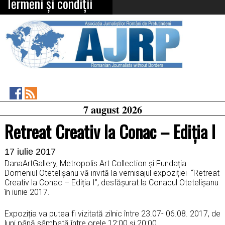
Termeni și condiții
Asociația
RSS
7 august 2026
Feed
Jurnaliștilor
Români
Retreat Creativ la Conac – Ediția I
de
Pretutindeni
on
17 iulie 2017
Facebook
DanaArtGallery, Metropolis Art Collection și Fundația
Domeniul Otetelișanu vă invită la vernisajul expoziției “Retreat
Creativ la Conac – Ediția I”, desfășurat la Conacul Otetelișanu
în iunie 2017.
Expoziția va putea fi vizitată zilnic între 23.07- 06.08. 2017, de
luni până sâmbată între orele 12:00 și 20:00.