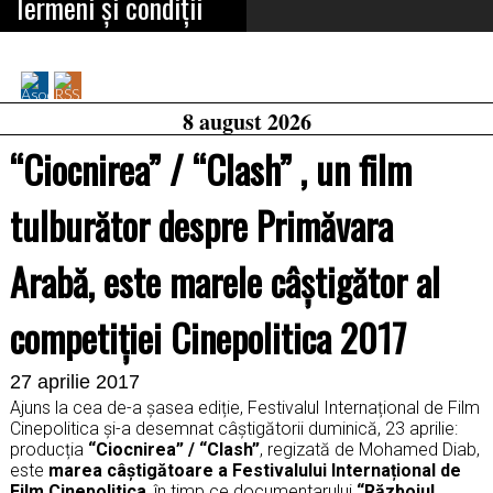
Termeni și condiții
Asociația
RSS
Feed
Jurnaliștilor
8 august 2026
Români
“Ciocnirea” / “Clash” , un film
de
Pretutindeni
on
tulburător despre Primăvara
Facebook
Arabă, este marele câștigător al
competiției Cinepolitica 2017
27 aprilie 2017
Ajuns la cea de-a șasea ediție, Festivalul Internațional de Film
Cinepolitica și-a desemnat câștigătorii duminică, 23 aprilie:
producția
“Ciocnirea” / “Clash”
, regizată de Mohamed Diab,
este
marea câștigătoare a Festivalului Internațional de
Film Cinepolitica
, în timp ce documentarului
“Războiul