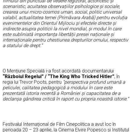
filmului din punctual de vedere regizoral, actoricesc
ș
i
scenaristic, acuitatea observațiilor psihologice și sociale,
crearea unui micro-cosmos uman, social, politic universal
valabil, actualitatea temei (Primăvara Arabă) pentru evoluția
evenimentelor din Orientul Mijlociu și efectele directe și
indirecte asupra politicii la nivel mondial,
și
modul în care
este subliniată importanța libertății presei naționale și
internaționale pentru chestiunea drepturilor omului, respectiv
a statului de drept.”
O Mențiune Specială i-a fost acordată documentarului
“Războiul Regelui” / “The King Who Tricked Hitler”
, în
regia lui Trevor Poots, pentru
“perspectiva profund umană a
peliculei, calitatea pedagogică a modului în care este
prezentată istoria recentă a României și capacitatea de a
declanșa gândirea critică în raport cu propria noastră istorie.”
Festivalul Internațional de Film Cinepolitica a avut loc în
perioada 20 – 23 aprilie, la Cinema Elvire Popesco și Institutul