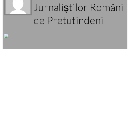
Jurnaliştilor Români
de Pretutindeni