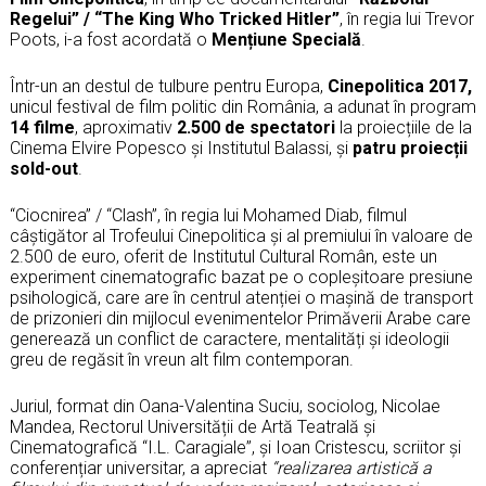
Regelui” / “The King Who Tricked Hitler”
, în regia lui Trevor
Poots, i-a fost acordată o
Mențiune Specială
.
Într-un an destul de tulbure pentru Europa,
Cinepolitica 2017,
unicul festival de film politic din România, a adunat în program
14 filme
, aproximativ
2.500 de spectatori
la proiecțiile de la
Cinema Elvire Popesco și Institutul Balassi, și
patru proiecții
sold-out
.
“Ciocnirea” / “Clash”, în regia lui Mohamed Diab, filmul
câștigător al Trofeului Cinepolitica și al premiului în valoare de
2.500 de euro, oferit de Institutul Cultural Român, este un
experiment cinematografic bazat pe o copleșitoare presiune
psihologică, care are în centrul atenției o mașină de transport
de prizonieri din mijlocul evenimentelor Primăverii Arabe care
generează un conflict de caractere, mentalități și ideologii
greu de regăsit în vreun alt film contemporan.
Juriul, format din Oana-Valentina Suciu, sociolog, Nicolae
Mandea, Rectorul Universității de Artă Teatrală și
Cinematografică “I.L. Caragiale”, și Ioan Cristescu, scriitor și
conferențiar universitar, a apreciat
“realizarea artistică a