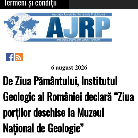
Termeni și condiții
Asociația
RSS
6 august 2026
Feed
Jurnaliștilor
Români
De Ziua Pământului, Institutul
de
Pretutindeni
on
Geologic al României declară “Ziua
Facebook
porţilor deschise la Muzeul
Naţional de Geologie”