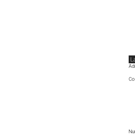
L
Adr
Co
N