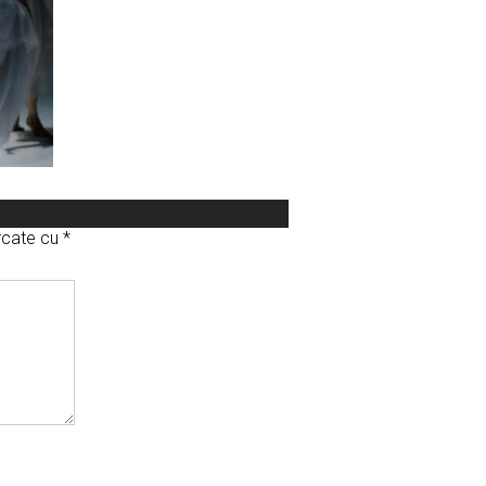
arcate cu
*