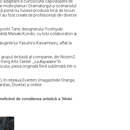
 o adaptare a cunoscutei capodopere de
ai multe planuri. Dramaturgul și scenaristul
tă piesă nu fusese produsă încă de niciun
au fost create de profesioniști din diverse
uyoshi Tane, designerului Yoshiyuki
ilă Masaki Kondo, cu toții colaboratori ai
ugirile lui Yasuhiro Kasamtasu, aflat la
 – grupul de bază al companiei, din Noism2
ming Arts Center. ,,
La Bayadere”
în
cului, piesa originală fiind sublimată într-o
71), în rețeaua Eventim (magazinele Orange,
itas, Diverta) şi online
iciind de consilierea artistică a Silviei