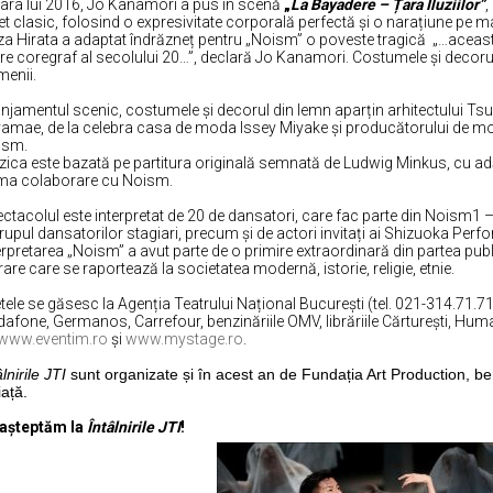
vara lui 2016, Jo Kanamori a pus în scenă
„
La Bayadere – Țara Iluziilor”
,
et clasic, folosind o expresivitate corporală perfectă și o narațiune pe m
za Hirata a adaptat îndrăzneț pentru „Noism” o poveste tragică „…aceas
e coregraf al secolului 20…”, declară Jo Kanamori. Costumele și decorul 
enii.
njamentul scenic, costumele și decorul din lemn aparțin arhitectului Ts
amae, de la celebra casa de moda Issey Miyake și producătorului de mob
ism.
ica este bazată pe partitura originală semnată de Ludwig Minkus, cu adă
ma colaborare cu Noism.
ctacolul este interpretat de 20 de dansatori, care fac parte din Noism1
rupul dansatorilor stagiari, precum și de actori invitați ai Shizuoka Perfor
erpretarea „Noism” a avut parte de o primire extraordinară din partea publi
rare care se raportează la societatea modernă, istorie, religie, etnie.
etele se găsesc la Agenția Teatrului Național București (tel. 021-314.71.
afone, Germanos, Carrefour, benzinăriile OMV, librăriile Cărtureşti, Human
www.eventim.ro
şi
www.mysta
ge.ro
.
âlnirile JTI
sunt organizate și în acest an de Fundația Art Production, benef
iață.
 așteptăm la
Întâlnirile JTI
!