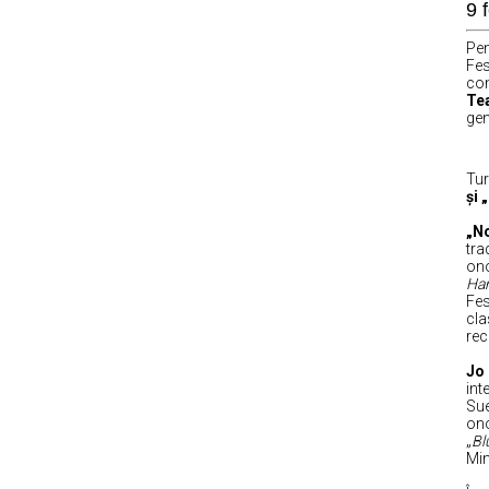
9 
Pen
Fes
co
Tea
gen
Tur
și „
„N
tra
ono
Han
Fes
cla
rec
Jo
int
Sue
ono
„
Bl
Min