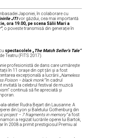
Ambasadei Japoniei, în colaborare cu
lnirile JTI
vor găzdui, cea mai importantă
e, ora 19.00, pe scena Sălii Mari a
r”
,
o poveste transmisă din generație în
 cu
spectacolele „
The Match Seller’s Tale”
 de Teatru (FITS 2017).
panie profesionistă de dans care urmărește
i în 11 orașe din opt țări și a fost
ntarea excepțională a lucrării „
Nameless
s Poison – black monk”
în cadrul
 invitată la celebrul festival de muzică
ism” continuă să fie apreciată și
mporan.
coala-atelier Rudra Bejart din Lausanne. A
 Operei din Lyon și Baletului Gothenburg din
c project – 7 fragments in memory”
a fost
amori a regizat lucrările operei lui Bartok,
ar în 2008 a primit prestigiosul Premiu al