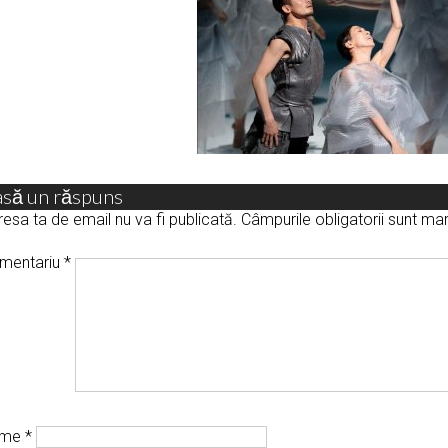
asă un răspuns
esa ta de email nu va fi publicată.
Câmpurile obligatorii sunt m
mentariu
*
ume
*