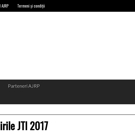
l AJRP
Termeni și condiții
Parteneri AJRP
irile JTI 2017