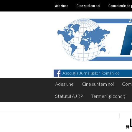
Adeziune
Cine suntem noi
Comunicate de 
Asociația Jurnaliștilor Români de
Pretutindeni on Facebook
Adeziune
Cine suntem noi
Comu
Statutul AJRP
Termeni și condiții
„