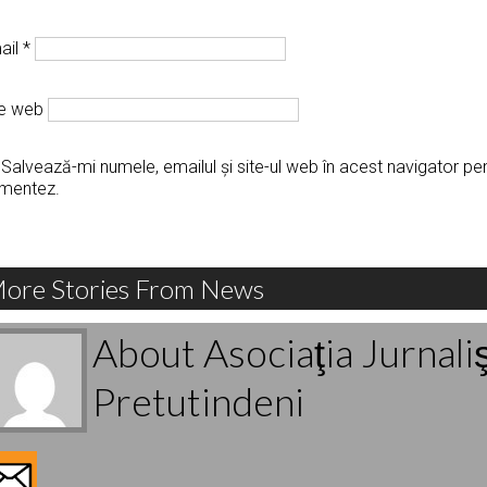
ail
*
te web
Salvează-mi numele, emailul și site-ul web în acest navigator pe
mentez.
ore Stories From News
About Asociaţia Jurnali
Pretutindeni