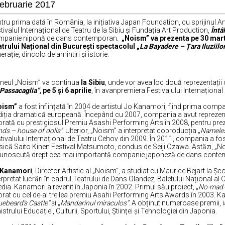
februarie 2017
tru prima dată în România, la
inițiativa Japan Foundation, cu sprijinul 
tivalul Internațional de Teatru de la Sibiu și Fundația Art Production,
Întâ
mpanie niponă de dans contemporan
.
„Noism” va prezenta pe 30 marti
trului Național din București spectacolul „
La Bayadere – Țara Iluziilo
erație, dincolo de amintiri și istorie.
neul „Noism” va continua
la Sibiu
, unde vor avea loc două reprezentații
Passacaglia”,
pe 5 și 6 aprilie
,
în avanpremiera Festivalului Internațional
oism”
a fost înființată în 2004 de artistul Jo Kanamori, fiind prima com
diția dramatică europeană. Începând cu 2007, compania a avut reprezentați
rată cu prestigiosul Premiu Asashi Performing Arts în 2008, pentru preze
ds – house of dolls”
. Ulterior, „Noism” a interpretat coproducția „
Nameles
tivalului Internațional de Teatru Cehov din 2009. În 2011, compania a fost
sică Saito Kinen Festival Matsumoto, condus de Seiji Ozawa. Astăzi, „No
unoscută drept cea mai importantă companie japoneză de dans conte
 Kanamori
, Director Artistic al „Noism”, a studiat cu Maurice Bejart la Ș
erpretat lucrări în cadrul Teatrului de Dans Olandez, Baletului Național al
dia. Kanamori a revenit în Japonia în 2002. Primul său proiect, „
No-mad-i
rat cu cel de-al treilea premiu Asahi Performing Arts Awards în 2003. Kan
uebeard’s Castle”
și „
Mandarinul miraculos”
. A obținut numeroase premii, i
istrului Educației, Culturii, Sportului, Științei și Tehnologiei din Japonia.