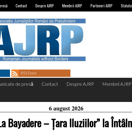
presă
Contact
Despre AJRP
Membrii AJRP
Parteneri AJRP
Statutu
RSS Feed
nicate de presă
Contact
Despre AJRP
Membrii AJRP
6 august 2026
La Bayadere – Țara Iluziilor” la Întâln