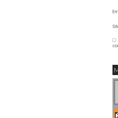
Em
Si
co
M