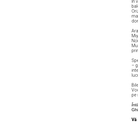
În 
bal
Ori
mar
dom
Ara
Miy
No
Muz
pri
Spe
– g
int
luc
Bil
Vod
pe
Înt
Gh
Vă