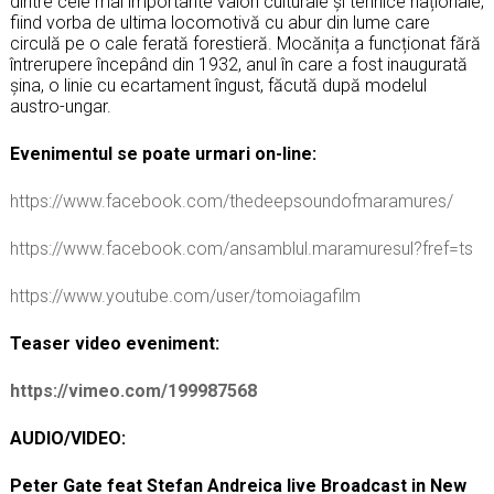
dintre cele mai importante valori culturale și tehnice naționale,
fiind vorba de ultima locomotivă cu abur din lume care
circulă pe o cale ferată forestieră. Mocănița a funcționat fără
întrerupere începând din 1932, anul în care a fost inaugurată
șina, o linie cu ecartament îngust, făcută după modelul
austro-ungar.
Evenimentul se poate urmari on-line:
https://www.facebook.com/thedeepsoundofmaramures/
https://www.facebook.com/ansamblul.maramuresul?fref=ts
https://www.youtube.com/user/tomoiagafilm
Teaser video eveniment:
https://vimeo.com/199987568
AUDIO/VIDEO:
Peter Gate feat Stefan Andreica live Broadcast in New