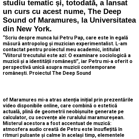
studiu tematic și, totodată, a lansat
un curs cu acest nume, The Deep
Sound of Maramures, la Universitatea
din New York.
“Scriu despre munca lui Petru Pap, care este în egală
măsură antropolog și muzician experimentalist. L-am
contactat pentru proiectul meu academic, intitulat
“Viitorul trecutului este azi: O examinare sociologică a
muzicii și a identității românești”, iar Petru mi-a oferit o
perspectivă unică asupra muzicii contemporane
românești. Proiectul The Deep Sound
of Maramures mi-a atras atenția inițial prin prezentările
video disponibile online, care combină o estetică
actuală, plină de geometrii neobișnuite generate pe
calculator, cu secvențe ale ruralului maramureșean.
Misterul acestora a fost accentuat de muzică:
atmosfera audio creată de Petru este însuflețită în
ritmuri pulsante și calme în același timp, elementele