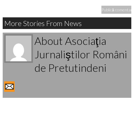
More Stories From News
About Asociaţia
Jurnaliştilor Români
de Pretutindeni