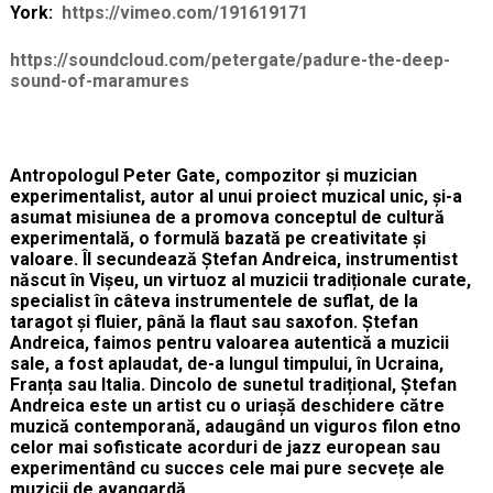
York:
https://vimeo.com/191619171
https://soundcloud.com/petergate/padure-the-deep-
sound-of-maramures
Antropologul
Peter Gate, compozitor și muzician
experimentalist, autor al unui proiect muzical unic, și-a
asumat misiunea de a promova conceptul de cultură
experimentală, o formulă bazată pe creativitate și
valoare. Îl secundează Ștefan Andreica, instrumentist
născut în Vișeu, un virtuoz al muzicii tradiționale curate,
specialist în câteva instrumentele de suflat, de la
taragot și fluier, până la flaut sau saxofon. Ștefan
Andreica, faimos pentru valoarea autentică a muzicii
sale, a fost aplaudat, de-a lungul timpului, în Ucraina,
Franța sau Italia. Dincolo de sunetul tradițional, Ștefan
Andreica este un artist cu o uriașă deschidere către
muzică contemporană, adaugând un viguros filon etno
celor mai sofisticate acorduri de jazz european sau
experimentând cu succes cele mai pure secvețe ale
muzicii de avangardă.