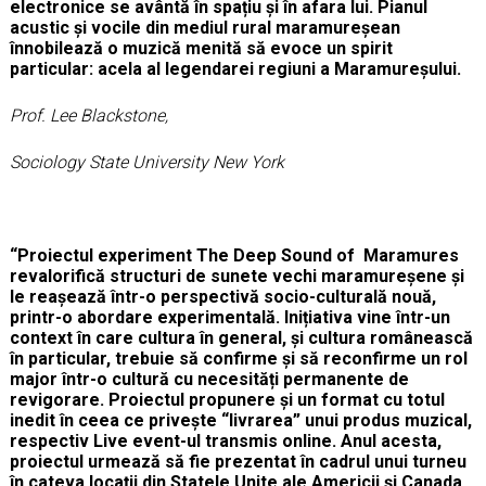
electronice se avântă în spațiu și în afara lui. Pianul
acustic și vocile din mediul rural maramureșean
înnobilează o muzică menită să evoce un spirit
particular: acela al legendarei regiuni a Maramureșului.
Prof. Lee Blackstone,
Sociology State University New York
“Proiectul experiment The Deep Sound of Maramures
revalorifică structuri de sunete vechi maramureșene și
le reașează într-o perspectivă socio-culturală nouă,
printr-o abordare experimentală. Inițiativa vine într-un
context în care cultura în general, și cultura românească
în particular, trebuie să confirme și să reconfirme un rol
major într-o cultură cu necesități permanente de
revigorare. Proiectul propunere și un format cu totul
inedit în ceea ce privește “livrarea” unui produs muzical,
respectiv Live event-ul transmis online. Anul acesta,
proiectul urmează să fie prezentat în cadrul unui turneu
în cateva locații din Statele Unite ale Americii și Canada