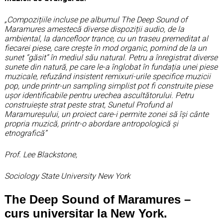
„
Compozițiile incluse pe albumul The Deep Sound of
Maramures amestecă diverse dispoziții audio, de la
ambiental, la dancefloor trance, cu un traseu premeditat al
fiecarei piese, care crește în mod organic, pornind de la un
sunet “găsit” în mediul său natural. Petru a înregistrat diverse
sunete din natură, pe care le-a înglobat în fundația unei piese
muzicale, refuzând insistent remixuri-urile specifice muzicii
pop, unde printr-un sampling simplist pot fi construite piese
ușor identificabile pentru urechea ascultătorului. Petru
construiește strat peste strat, Sunetul Profund al
Maramureșului, un proiect care-i permite zonei să își cânte
propria muzică, printr-o abordare antropologică și
etnografică”
Prof. Lee Blackstone,
Sociology State University New York
The Deep Sound of Maramures –
curs universitar la New York.