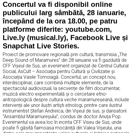
Concertul va fi disponibil online
publicului larg sâmbătă, 28 ianuarie,
începând de la ora 18.00, pe patru
platforme diferite: youtube.com,
Live.ly (musical.ly), Facebook Live și
Snapchat Live Stories.
Proiect de promovare regională prin cultură, transmisia „The
Deep Sound of Maramures” din 28 ianuarie va fi gazduită de
CFF Vișeul de Sus, un eveniment organizat de Centrul Cultural
Social, AsCult – Asociația pentru Cultură și Civilizatie și
Asociația Vasile Tomoiagă. Concertul, un concept nou,
interdisciplinar, care combină multiple elemente, de la
spectacolul audiovizual, la secvențe de film documentar,
muzică electro experimentală şi o cercetare etno-
antropologică despre cultura veche maramureşeană, include
intervenții ale unor iluștri artiști etnologi, printre care ilustrul
instrumentist Ștefan Andreica, din Vișeul de sus, și dansatorii
“Ansamblul Maramureșului”, condus de doctor Anuța Pop.
Evenimentul va avea loc în incinta CFF Viseu de Sus, unde
poate fi găsită faimoasa mocăniță din Valea Vișeului, una