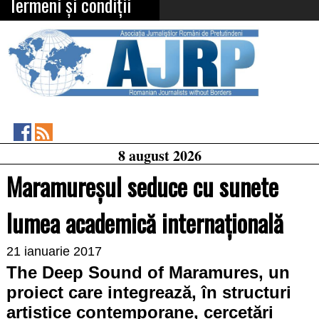
Termeni și condiții
Asociația
RSS
8 august 2026
Feed
Jurnaliștilor
Români
Maramureșul seduce cu sunete
de
Pretutindeni
on
lumea academică internațională
Facebook
21 ianuarie 2017
The Deep Sound of Maramures, un
proiect care integrează, în structuri
artistice contemporane, cercetări