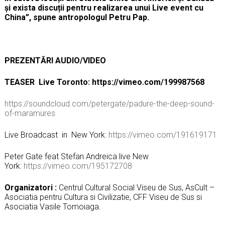
și exista discuții pentru realizarea unui Live event cu
China”, spune antropologul Petru Pap.
PREZENTĂRI AUDIO/VIDEO
TEASER Live Toronto: https://vimeo.com/199987568
https://soundcloud.com/petergate/padure-the-deep-sound-
of-maramures
Live Broadcast in New York:
https://vimeo.com/191619171
Peter Gate feat Stefan Andreica live New
York:
https://vimeo.com/195172708
Organizatori :
Centrul Cultural Social Viseu de Sus, AsCult –
Asociatia pentru Cultura si Civilizatie, CFF Viseu de Sus si
Asociatia Vasile Tomoiaga.