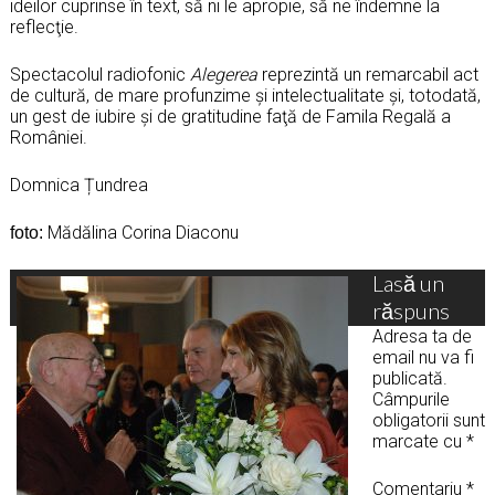
ideilor cuprinse în text, să ni le apropie, să ne îndemne la
reflecţie.
Spectacolul radiofonic
Alegerea
reprezintă un remarcabil act
de cultură, de mare profunzime şi intelectualitate şi, totodată,
un gest de iubire şi de gratitudine faţă de Famila Regală a
României.
Domnica Țundrea
Mădălina Corina Diaconu
foto:
Lasă un
răspuns
Adresa ta de
email nu va fi
publicată.
Câmpurile
obligatorii sunt
marcate cu
*
Comentariu
*