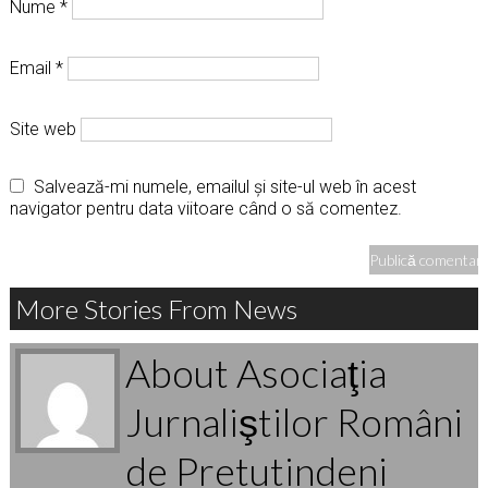
Nume
*
Email
*
Site web
Salvează-mi numele, emailul și site-ul web în acest
navigator pentru data viitoare când o să comentez.
More Stories From News
About Asociaţia
Jurnaliştilor Români
de Pretutindeni