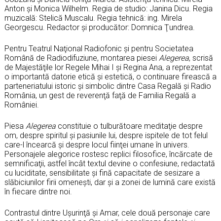
Anton şi Monica Wilhelm. Regia de studio: Janina Dicu. Regia
muzicală: Stelică Muscalu. Regia tehnică: ing. Mirela
Georgescu. Redactor şi producător: Domnica Ţundrea.
Pentru Teatrul Naţional Radiofonic şi pentru Societatea
Română de Radiodifuziune, montarea piesei
Alegerea
, scrisă
de Majestăţile lor Regele Mihai I şi Regina Ana, a reprezentat
o importantă datorie etică şi estetică, o continuare firească a
parteneriatului istoric şi simbolic dintre Casa Regală şi Radio
România, un gest de reverenţă faţă de Familia Regală a
României.
Piesa
Alegerea
constituie o tulburătoare meditaţie despre
om, despre spiritul şi pasiunile lui, despre ispitele de tot felul
care-l încearcă şi despre locul fiinţei umane în univers.
Personajele alegorice rostesc replici filosofice, încărcate de
semnificaţii, astfel încât textul devine o confesiune, redactată
cu luciditate, sensibilitate şi fină capacitate de sesizare a
slăbiciunilor firii omeneşti, dar şi a zonei de lumină care există
în fiecare dintre noi.
Contrastul dintre Uşurinţă şi Amar, cele două personaje care