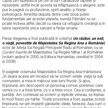
caută să-l ispitească pe Om şi să-i canalizeze faptele şi
năzuinţele, astfel încât acesta să înfăptuiască o alegere, este
pus în pagină cu profunzime, spirit analitic şi fineţe
psihologică. Amintita dispută dintre cele două puteri
fundamentale ale acestei planete, numită Pământ nu se
poate încheia altfel, decât cu ideea că refugiul în credinţă şi în
iubire reprezintă unica salvare a fiinţei umane.
Piesa
Alegerea
a fost publicată în volumul
Un război, un exil,
o viaţă, povestite de Majestatea Sa Regina Ana a României
,
scris de Alteţa Sa Regală Principele Radu al României, cu un
Cuvânt înainte
de Majestatea Sa Regele Mihai I al României
(volum apărut în 2000, la Editura Humanitas, reeditat în 2004
şi 2008).
În paginile volumului, Majestatea Sa Regina Ana mărturisea:
„În seara aceea am început să ne scriem vieţile: viaţa lui sub
comunism, a mea în mijlocul unei lumi frivole. Şi apoi,
împreună, am descoperit un personaj comun, prietenul, care
venea cu o a treia lume, cu o a treia voce. Cea a curăţeniei, a
purităţii. Am continuat să scriem şi replicile veneau, se înşirau
în mod firesc pe hârtie. Toată povestea a fost, aşadar, scrisă
împreună; ne-am împletit gândurile, ideile, fantezia. Aşa cum o