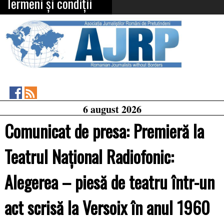
Termeni și condiții
Asociația
RSS
6 august 2026
Feed
Jurnaliștilor
Români
Comunicat de presa: Premieră la
de
Pretutindeni
on
Teatrul Naţional Radiofonic:
Facebook
Alegerea – piesă de teatru într-un
act scrisă la Versoix în anul 1960