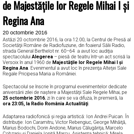
de Majestăţile lor Regele Mihai I şi
Regina Ana
20 octombrie 2016
Astăzi 20 octombrie 2016, la ora 12.00, la Centrul de Presă al
Societăţii Române de Radiofuziune, din foaierul Sălii Radio,
strada General Berthelot nr. 60–64
a avut loc audiţia
spectacolului
Alegerea
– piesă de teatru într-un act scrisă la
Versoix în anul 1960 de
Majestăţile lor Regele Mihai I şi
Regina Ana
. Evenimentul a avut loc în prezenţa Alteţei Sale
Regale Pricipesa Maria a României.
Spectacolul se înscrie în programul evenimentelor dedicate
aniversării zilei de naştere a Majestăţii Sale Regele Mihai, pe
25 octombrie 2016
, zi în care se va difuza, în premieră, la
ora 23:05, la Radio România Actualităţi
.
Adaptarea radiofonică şi regia artistică: Ion Andrei Puican. În
distribuţie: Ion Caramitru, Victor Rebengiuc, George Mihăiţă,
Marius Bodochi, Dorin Andone, Marius Călugăriţa, Marcelo
Cobzariu şi Daniela Ioniţă Marcu. Asistenţa tehnică: Mirela