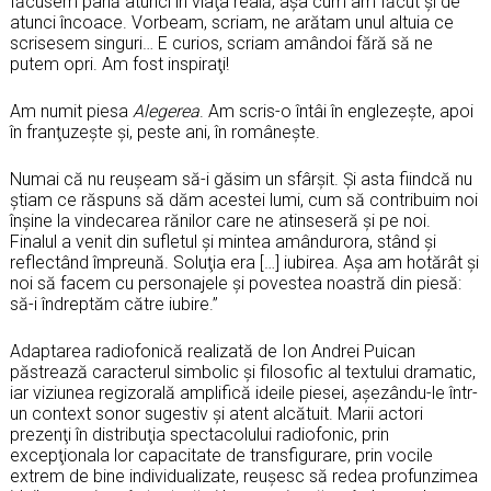
făcusem până atunci în viaţa reală, aşa cum am făcut şi de
atunci încoace. Vorbeam, scriam, ne arătam unul altuia ce
scrisesem singuri… E curios, scriam amândoi fără să ne
putem opri. Am fost inspiraţi!
Am numit piesa
Alegerea
. Am scris-o întâi în englezeşte, apoi
în franţuzeşte şi, peste ani, în româneşte.
Numai că nu reuşeam să-i găsim un sfârşit. Şi asta fiindcă nu
ştiam ce răspuns să dăm acestei lumi, cum să contribuim noi
înşine la vindecarea rănilor care ne atinseseră şi pe noi.
Finalul a venit din sufletul şi mintea amândurora, stând şi
reflectând împreună. Soluţia era […] iubirea. Aşa am hotărât şi
noi să facem cu personajele şi povestea noastră din piesă:
să-i îndreptăm către iubire.”
Adaptarea radiofonică realizată de Ion Andrei Puican
păstrează caracterul simbolic şi filosofic al textului dramatic,
iar viziunea regizorală amplifică ideile piesei, aşezându-le într-
un context sonor sugestiv şi atent alcătuit. Marii actori
prezenţi în distribuţia spectacolului radiofonic, prin
excepţionala lor capacitate de transfigurare, prin vocile
extrem de bine individualizate, reuşesc să redea profunzimea